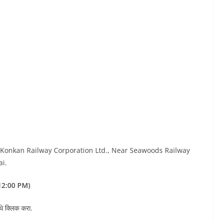
, Konkan Railway Corporation Ltd., Near Seawoods Railway
ai.
 12:00 PM)
थे क्लिक करा.