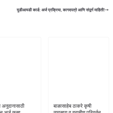
युडीआयडी कार्ड: अर्ज प्रक्रिया, कागदपत्रे आणि संपूर्ण माहिती!
 अनुदानासाठी
बाळासाहेब ठाकरे कृषी
 अर्ज कसा
व्यवसाय व ग्रामीण परिवर्तन