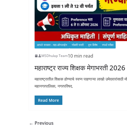
आपले सरकार - महा-ऑनलाईन
नोकरी भरती
वृत्त विशेष
स्पर्धा परीक्षा
10 min read
MSDhulap Team
महाराष्ट्र राज्य शिक्षक मेगाभरती 20
महाराष्ट्रातील शिक्षक होण्याचे स्वप्न पाहणाऱ्या लाखो उमेदवारांसाठ
महानगरपालिका, नगरपरिषद,
Read More
← Previous