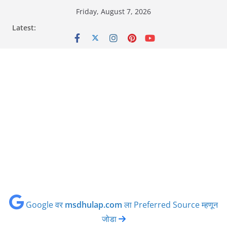
Skip
Friday, August 7, 2026
to
Latest:
content
Google वर
msdhulap.com
ला Preferred Source म्हणून
जोडा