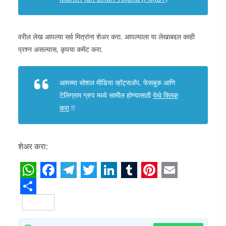
वरील लेख आपल्या सर्व मित्रांना शेअर करा. आपल्याला या लेखाबद्दल काही
प्रश्न असल्यास, कृपया कमेंट करा.
आमच्या सोशल मीडिया व्हॉट्सअ‍ॅप, फेसबुक आणि
टेलिग्राम ग्रुप मध्ये सामील होण्यासाठी
येथे क्लिक
करा
!!
शेअर करा:
W
F
T
T
L
T
P
E
h
S
a
e
w
i
u
i
m
a
h
c
l
i
n
m
n
a