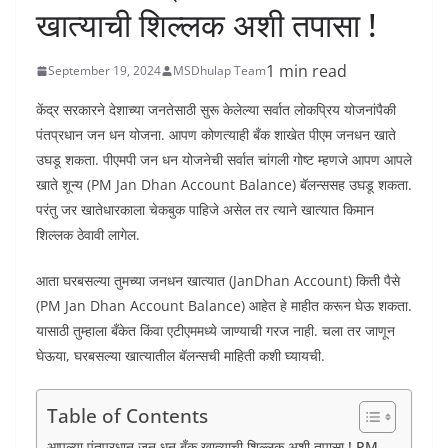
खात्याची शिल्लक अशी तपासा !
1 min read
September 19, 2024
MSDhulap Team
केंद्र सरकारने देशाच्या जनतेसाठी सुरू केलेल्या सर्वात लोकप्रिय योजनांपैकी
पंतप्रधान जन धन योजना. आपण कोणत्याही बँक शाखेत पीएम जनधन खाते
उघडू शकता. पीएमपी जन धन योजनेची सर्वात चांगली गोष्ट म्हणजे आपण आपले
खाते शून्य (PM Jan Dhan Account Balance) बॅलन्ससह उघडू शकता.
परंतु जर खातेधारकाला चेकबुक पाहिजे असेल तर त्याने खात्यात किमान
शिल्लक ठेवावी लागेल.
आता घरबसल्या तुमच्या जनधन खात्यात (JanDhan Account) किती पैसे
(PM Jan Dhan Account Balance) आहेत हे माहीत करून घेऊ शकता.
यासाठी तुम्हाला बँकेत किंवा एटीएममध्ये जाण्याची गरज नाही. चला तर जाणून
घेऊया, घरबसल्या खात्यातील बॅलन्सची माहिती कशी घ्यायची.
Table of Contents
आपल्या पंतप्रधान जन धन बँक खात्याची शिल्लक अशी तपासा ! PM