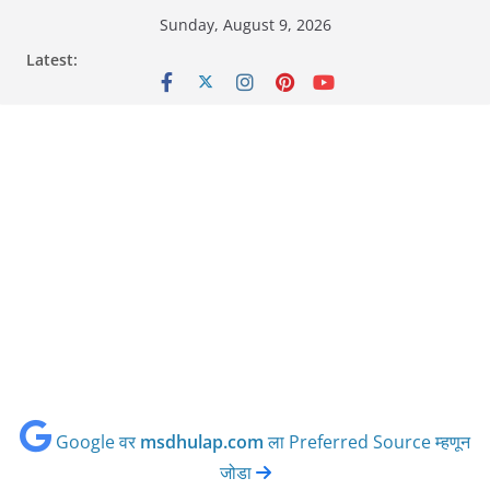
Skip
Sunday, August 9, 2026
to
Latest:
content
Google वर
msdhulap.com
ला Preferred Source म्हणून
जोडा