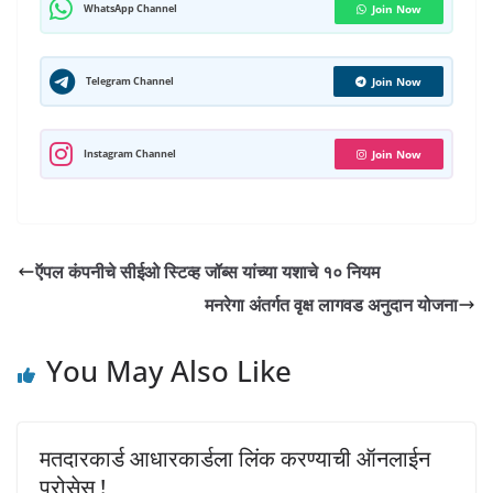
t
a
e
e
t
k
b
t
i
WhatsApp Channel
Join Now
s
r
b
g
t
e
l
e
l
A
e
o
r
e
d
r
r
Telegram Channel
Join Now
p
o
a
r
I
e
p
k
m
n
s
Instagram Channel
Join Now
t
ऍपल कंपनीचे सीईओ स्टिव्ह जॉब्स यांच्या यशाचे १० नियम
मनरेगा अंतर्गत वृक्ष लागवड अनुदान योजना
You May Also Like
मतदारकार्ड आधारकार्डला लिंक करण्याची ऑनलाईन
प्रोसेस !