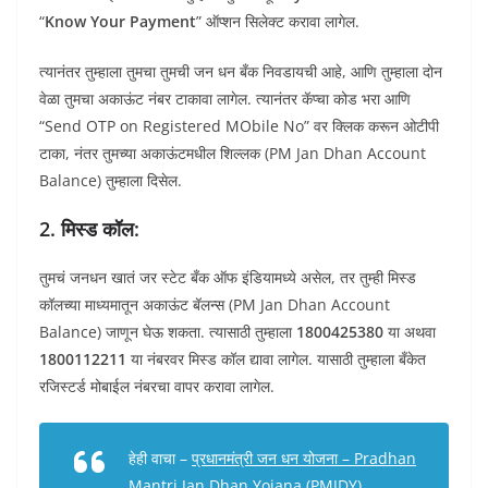
“
Know Your Payment
” ऑप्शन सिलेक्ट करावा लागेल.
त्यानंतर तुम्हाला तुमचा तुमची जन धन बँक निवडायची आहे, आणि तुम्हाला दोन
वेळा तुमचा अकाऊंट नंबर टाकावा लागेल. त्यानंतर कॅप्चा कोड भरा आणि
“Send OTP on Registered MObile No” वर क्लिक करून ओटीपी
टाका, नंतर तुमच्या अकाऊंटमधील शिल्लक (PM Jan Dhan Account
Balance) तुम्हाला दिसेल.
2. मिस्ड कॉल:
तुमचं जनधन खातं जर स्टेट बँक ऑफ इंडियामध्ये असेल, तर तुम्ही मिस्ड
कॉलच्या माध्यमातून अकाऊंट बॅलन्स (PM Jan Dhan Account
Balance) जाणून घेऊ शकता. त्यासाठी तुम्हाला
1800425380
या अथवा
1800112211
या नंबरवर मिस्ड कॉल द्यावा लागेल. यासाठी तुम्हाला बँकेत
रजिस्टर्ड मोबाईल नंबरचा वापर करावा लागेल.
हेही वाचा –
प्रधानमंत्री जन धन योजना – Pradhan
Mantri Jan Dhan Yojana (PMJDY)