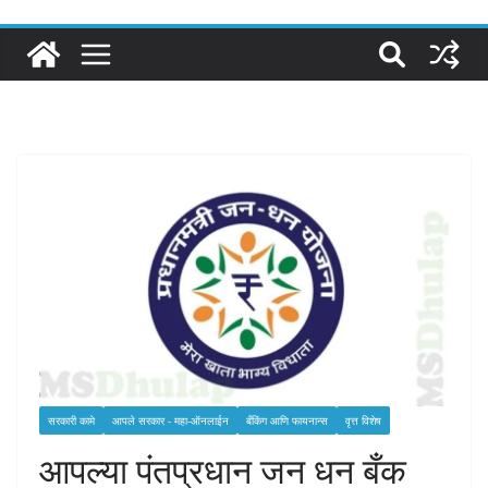
सरकारी कामे
आपले सरकार - महा-ऑनलाईन
बँकिंग आणि फायनान्स
वृत्त विशेष
आपल्या पंतप्रधान जन धन बँक