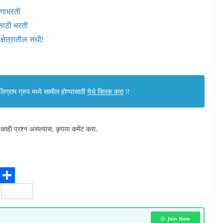
मेगाभरती
साठी भरती
षेत्रातील संधी!
ग्राम ग्रुप मध्ये सामील होण्यासाठी
येथे क्लिक करा
!!
 काही प्रश्न असल्यास, कृपया कमेंट करा.
S
h
a
Join Now