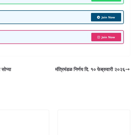
r
e
Join Now
Join Now
 सोप्या
मंत्रिमंडळ निर्णय दि. १० फेब्रुवारी २०२६