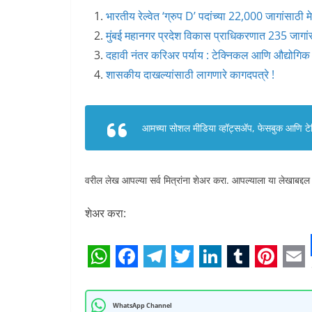
भारतीय रेल्वेत ‘ग्रुप D’ पदांच्या 22,000 जागांसाठी 
मुंबई महानगर प्रदेश विकास प्राधिकरणात 235 जागां
दहावी नंतर करिअर पर्याय : टेक्निकल आणि औद्योगिक क्
शासकीय दाखल्यांसाठी लागणारे कागदपत्रे !
आमच्या सोशल मीडिया व्हॉट्सअ‍ॅप, फेसबुक आणि टेलि
वरील लेख आपल्या सर्व मित्रांना शेअर करा. आपल्याला या लेखाबद्दल
शेअर करा:
W
F
T
T
L
T
P
E
h
a
e
w
i
u
i
m
WhatsApp Channel