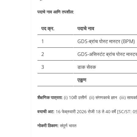
पदाचे नाव आणि तपशील:
पद क्र.
पदाचे नाव
1
GDS-ब्रांच पोस्ट मास्टर (BPM)
2
GDS-असिस्टंट ब्रांच पोस्ट मास
3
डाक सेवक
एकूण
शैक्षणिक पात्रता:
(i) 10वी उत्तीर्ण (ii) संगणकाचे ज्ञान (iii) सायकल
वयाची अट:
16 फेब्रुवारी 2026 रोजी 18 ते 40 वर्षे [SC/ST: 05 व
नोकरी ठिकाण:
संपूर्ण भारत