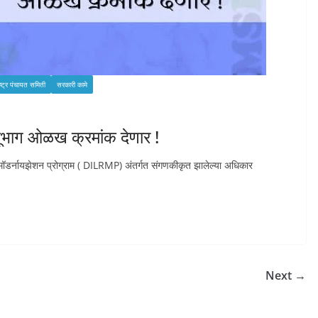
ष्ट्र पंचायत समिती
सरकारी कामे
भूभाग ओळख क्रमांक देणार !
्ड मॉडर्नायझेशन प्रोग्राम ( DILRMP) अंतर्गत संगणकीकृत झालेल्या अधिकार
Next →