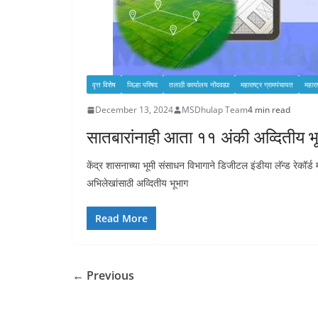
वृत्त विशेष
जिल्हा परिषद
तलाठी कार्यालय नोंदवह्या
महाराष्ट्र ग्रामपंचायत
महारा
December 13, 2024
MSDhulap Team
4 min read
सातबारांनाही आता ११ अंकी अव्दितीय 
केंद्र शासनाच्या भूमी संसाधन विभागाने डिजीटल इंडीया लॅन्ड रेकॉर
अभिलेखांसाठी अव्दितीय भूभाग
Read More
← Previous