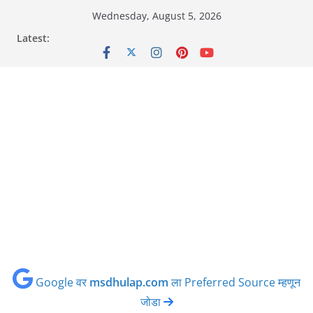
Skip
Wednesday, August 5, 2026
to
Latest:
content
Google वर
msdhulap.com
ला Preferred Source म्हणून
जोडा