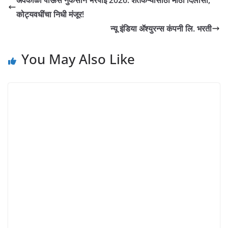
अवकाळी पाऊस नुकसान भरपाई 2026: शेतकऱ्यांसाठी मोठा दिलासा,
कोट्यवधींचा निधी मंजूर!
न्यू इंडिया ॲश्युरन्स कंपनी लि. भरती
You May Also Like