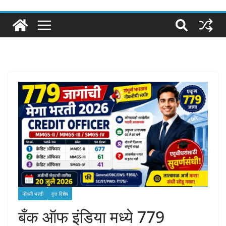
नोकरी भरती
वृत्त विशेष
बँक ऑफ इंडिया मध्ये 779