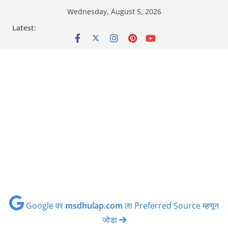
Skip
Wednesday, August 5, 2026
to
Latest:
content
Google वर
msdhulap.com
ला Preferred Source म्हणून
जोडा