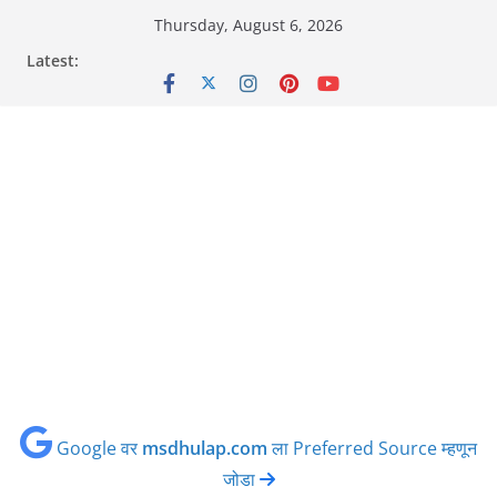
Skip
Thursday, August 6, 2026
to
Latest:
content
Google वर
msdhulap.com
ला Preferred Source म्हणून
जोडा