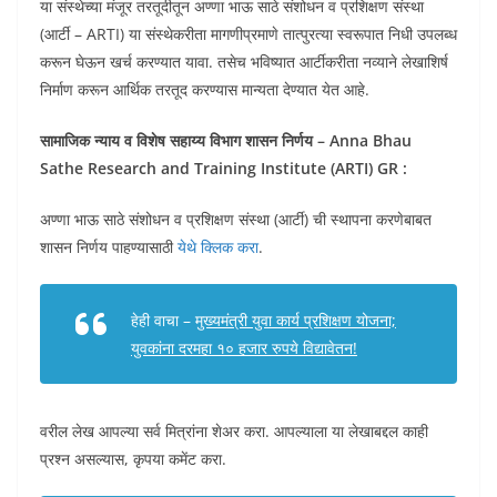
या संस्थेच्या मंजूर तरतूदीतून अण्णा भाऊ साठे संशोधन व प्रशिक्षण संस्था
(आर्टी – ARTI) या संस्थेकरीता मागणीप्रमाणे तात्पुरत्या स्वरूपात निधी उपलब्ध
करून घेऊन खर्च करण्यात यावा. तसेच भविष्यात आर्टीकरीता नव्याने लेखाशिर्ष
निर्माण करून आर्थिक तरतूद करण्यास मान्यता देण्यात येत आहे.
सामाजिक न्‍याय व विशेष सहाय्य विभाग शासन निर्णय – Anna Bhau
Sathe Research and Training Institute (ARTI) GR :
अण्णा भाऊ साठे संशोधन व प्रशिक्षण संस्था (आर्टी) ची स्थापना करणेबाबत
शासन निर्णय पाहण्यासाठी
येथे क्लिक करा
.
हेही वाचा –
मुख्यमंत्री युवा कार्य प्रशिक्षण योजना;
युवकांना दरमहा १० हजार रुपये विद्यावेतन!
वरील लेख आपल्या सर्व मित्रांना शेअर करा. आपल्याला या लेखाबद्दल काही
प्रश्न असल्यास, कृपया कमेंट करा.