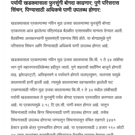
पर्यायी खडकवासला फुरसुंगी बोगदा काढणार
;
पुणे परिसरास
सिंचन
, पिण्यासाठी अधिकचे पाणी उपलब्ध होणार:
खडकवासला प्रकल्पाच्या नविन मुठा उजवा कालव्याच्या फुरसुंगी बोगदा
प्रकल्पास आज झालेल्या मंत्रिमंडळ बैठकीत प्रशासकीय मान्यता देण्यात आली.
बैठकीच्या अध्यक्षस्थानी मुख्यमंत्री एकनाथ शिंदे होते. या बोगद्यामुळे पुणे
परिसरास सिंचन आणि पिण्यासाठी अधिकचे पाणी उपलब्ध होणार आहे.
खडकवासला प्रकल्पाच्या नविन मुठा उजवा कालव्याचा कि.मी. १ ते ३४ लांबीचा
भाग पुणे महानगरपालिकेच्या हद्दीतून जातो. पुणे शहराची सर्वांगिण बाजूने होणारी
वाढ, झोपडपट्टी, अतिक्रमणे व पर्यायाने होणारे जलप्रदुषण, जलनाश यामुळे
कालव्याची हानी झाली आहे. त्यामुळे कालव्याच्या वहनक्षमतेत झालेली घट
टाळण्यासाठी नविन मुठा उजवा कालव्याच्या कि.मी.१ ते ३४ मधील लांबीसाठी
पर्यायी खडकवासला ते फुरसुंगी पर्यंत बोगदा प्रकल्प प्रस्तावित करण्यात आला
आहे. या प्रकल्पामुळे २.१८ टि.एम.सी. पाणी बचत होणार आहे. यातून
सिंचनासाठी तसेच बिगर सिंचनासाठी पाणी उपलब्ध होणार आहे. तसेच
सिंचनासाठी उपलब्ध होणाऱ्या पाण्यातून सिंचनापासून वंचित राहणारे ३४७१
हेक्टर इतके क्षेत्र पुरस्थापित होणार आहे. या प्रकल्पासाठी २ हजार १९० कोटी
४७ लाख रुपयांच्या तरतुदीसाठी मंत्रिमंडळ बैठकीत मान्यता देण्यात आली.