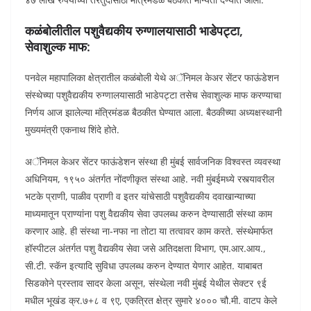
कळंबोलीतील पशुवैद्यकीय रुग्णालयासाठी भाडेपट्टा
,
सेवाशुल्क माफ:
पनवेल महापालिका क्षेत्रातील कळंबोली येथे अॅनिमल केअर सेंटर फाऊंडेशन
संस्थेच्या पशुवैद्यकीय रुग्णालयासाठी भाडेपट्टा तसेच सेवाशुल्क माफ करण्याचा
निर्णय आज झालेल्या मंत्रिमंडळ बैठकीत घेण्यात आला. बैठकीच्या अध्यक्षस्थानी
मुख्यमंत्री एकनाथ शिंदे होते.
अॅनिमल केअर सेंटर फाऊंडेशन संस्था ही मुंबई सार्वजनिक विश्वस्त व्यवस्था
अधिनियम, १९५० अंतर्गत नोंदणीकृत संस्था आहे. नवी मुंबईमध्ये रस्त्यावरील
भटके प्राणी, पाळीव प्राणी व इतर यांचेसाठी पशुवैद्यकीय दवाखान्याच्या
माध्यमातून प्राण्यांना पशु वैद्यकीय सेवा उपलब्ध करुन देण्यासाठी संस्था काम
करणार आहे. ही संस्था ना-नफा ना तोटा या तत्वावर काम करते. संस्थेमार्फत
हॉस्पीटल अंतर्गत पशु वैद्यकीय सेवा जसे अतिदक्षता विभाग, एम.आर.आय.,
सी.टी. स्कॅन इत्यादि सुविधा उपलब्ध करुन देण्यात येणार आहेत. याबाबत
सिडकोने प्रस्ताव सादर केला असून, संस्थेला नवी मुंबई येथील सेक्टर ९ई
मधील भूखंड क्र.७+८ व ९ए, एकत्रित क्षेत्र सुमारे ४००० चौ.मी. वाटप केले