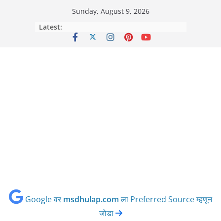
Skip
Sunday, August 9, 2026
to
Latest:
content
Google वर
msdhulap.com
ला Preferred Source म्हणून
जोडा