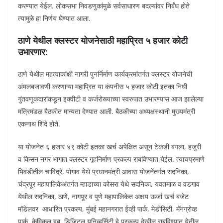
करण्यात येईल. लोकसभा निवडणुकांमुळे सर्वसाधारण बदल्यांवर निर्बंध होते
त्यामुळे हा निर्णय घेण्यात आला.
ठाणे येथील क्लस्टर योजनेसाठी महाप्रित ५ हजार कोटी
उभारणार:
ठाणे येथील महत्वाकांक्षी नागरी पुनर्निर्माण कार्यक्रमांतर्गत क्लस्टर योजनेची
अंमलबजावणी करणाऱ्या महाप्रित या कंपनीस ५ हजार कोटी इतका निधी
गुंतवणूकदारांकडून इक्वीटी व कर्जरोख्याच्या स्वरुपात उभारण्यास आज झालेल्या
मंत्रिमंडळ बैठकीत मान्यता देण्यात आली. बैठकीच्या अध्यक्षस्थानी मुख्यमंत्री
एकनाथ शिंदे होते.
या योजनेत ६ हजार ४९ कोटी इतका खर्च अपेक्षित असून टेकडी बंगला, हजुरी
व किसन नगर भागात क्लस्टर गृहनिर्माण प्रकल्प राबविण्यात येईल. त्याचप्रमाणे
भिवंडीतील चाविंद्रे, पोगाव येथे प्रधानमंत्री आवास योजनेंतर्गत सदनिका,
चंद्रपूर महापालिकेअंतर्गत म्हाडाच्या कोसरा येथे सदनिका, यवतमाळ व वडगाव
येथील सदनिका, ठाणे, नागपूर व पुणे महापालिकेत अक्षय ऊर्जा खर्च बजेट
मॉडेलवर आधारित प्रकल्प, मुंबई महानगरात ईव्ही पार्क, मेडीसिटी, मॅनग्रोव्ह
पार्क, केमिकल हब, डिजिटल युनिव्हर्सिटी हे प्रकल्प देखील राबविण्यात येतील.