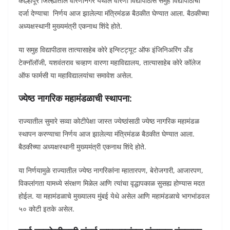
कोल्हापूर जिल्ह्यातील वारणानगर येथील वारणा विद्यापीठास समुह विद्यापीठाचा
दर्जा देण्याचा निर्णय आज झालेल्या मंत्रिमंडळ बैठकीत घेण्यात आला. बैठकीच्या
अध्यक्षस्थानी मुख्यमंत्री एकनाथ शिंदे होते.
या समुह विद्यापीठास तात्यासाहेब कोरे इन्स्टिट्यूट ऑफ इंजिनिअरिंग अँड
टेक्नॉलॉजी, यशवंतराव चव्हाण वारणा महाविद्यालय, तात्यासाहेब कोरे कॉलेज
ऑफ फार्मसी या महाविद्यालयांचा समावेश असेल.
ज्येष्ठ नागरिक महामंडळाची स्थापना:
राज्यातील सुमारे सव्वा कोटीपेक्षा जास्त ज्येष्ठांसाठी ज्येष्ठ नागरिक महामंडळ
स्थापन करण्याचा निर्णय आज झालेल्या मंत्रिमंडळ बैठकीत घेण्यात आला.
बैठकीच्या अध्यक्षस्थानी मुख्यमंत्री एकनाथ शिंदे होते.
या निर्णयामुळे राज्यातील ज्येष्ठ नागरिकांना म्हातारपण, बेरोजगारी, आजारपण,
विकलांगता यामध्ये संरक्षण मिळेल आणि त्यांचा वृद्धापकाळ सुसह्य होण्यास मदत
होईल. या महामंडळाचे मुख्यालय मुंबई येथे असेल आणि महामंडळाचे भागभांडवल
५० कोटी इतके असेल.