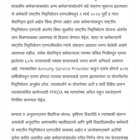
शासकीय कर्मचाऱ्यांसमवेत अन्य कर्मचाऱ्यांसंदर्भाने सर्व यंत्रणा सुसज्ज झाल्यावर
जे कर्मचारी राष्ट्रीय निवृत्तिवेतन प्रणालीमधून १ मार्च २०२४ पूर्वी व नंतर
सेवानिवृत्त झाले आहेत किंवा होणार आहेत अशा कर्मचाऱ्यांकडून राष्ट्रीय
निवृत्तिवेतन प्रणाली अंतर्गत किंवा सुधारित राष्ट्रीय निवृत्तिवेतन योजना अंतर्गत
लाभ मिळण्याबाबत आवश्यक तो विकल्प घेण्यात येईल. मात्र या कर्मचाऱ्यांनी
राष्ट्रीय निवृत्तिवेतन प्रणालीमधील त्यांचे अंशदान अद्यावत भरणा केलेली असणे
आवश्यक राहील. तसेच सेवानिवृत्त कर्मचाऱ्याला त्याच्या संचित निधीमधून प्राप्त
झालेल्या ६०% परताव्याची रक्कम शासनाकडे भरणा करणे अनिवार्य असणार
आहे. त्याचबरोबर Annuity Service Provider कडून प्राप्त होणारे ४०%
वार्षिकीमधून प्राप्त होणारा परतावा शासनाकडे प्राप्त झाल्यानंतर या योजनेंतर्गत
निवृत्तिवेतन अनुज्ञेय ठरेल. त्यासंदर्भाने या योजनेच्या अटी व शर्ती विहित करुन
त्यासंदर्भातील कार्यपध्दती PFRDA च्या मान्यतेच्या अधिन राहून स्वतंत्रपणे
निर्गमित करण्यात येईल.
मान्यता व अनुदानप्राप्त शैक्षणिक संस्था, कृषित्तर विद्यापीठे व त्यांच्याशी संलग्न
असलेली अनुदानित अशासकीय महाविद्यालये आणि कृषि विद्यापीठामधील कर्मचारी
जे राष्ट्रीय निवृत्तिवेतन प्रणालीचे सभासद आहेत व उपरोक्तप्रमाणे अटींची
पूर्तता करीत असतील अशा कर्मचाऱ्यांसंदर्भात वरील निर्णय योग्य त्या फेरफारांसह