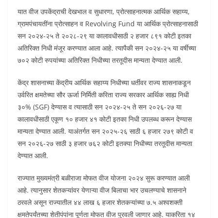
यात वीज उपकेंद्राची देखभाल व सुधारणा, प्रोत्साहनात्मक आर्थिक सहाय्य,
ग्रामपंचायतींना प्रोत्साहन व Revolving Fund या आर्थिक प्रोत्साहनासाठी
सन २०२४-२५ ते २०२८-२९ या कालावधीसाठी २ हजार ८९१ कोटी इतका
अतिरिक्त निधी मंजूर करण्यात आला आहे. त्यापैकी सन २०२४-२५ या वर्षीच्या
७०२ कोटी रुपयांच्या अतिरिक्त निधीच्या तरतूदीस मान्यता देण्यात आली.
केंद्र शासनाच्या केंद्रीय आर्थिक सहाय्य निधीच्या धर्तीवर राज्य शासनाकडून
उर्वरित क्षमतेच्या सौर ऊर्जा निर्मिती करिता राज्य सरकार आर्थिक साह्य निधी
३०% (SGF) देण्यास व त्यासाठी सन २०२४-२५ ते सन २०२६-२७ या
कालावधीसाठी एकूण १० हजार ४१ कोटी इतका निधी उपलब्ध करून देण्यास
मान्यता देण्यात आली. याअंतर्गत सन २०२५-२६ साठी ६ हजार २७९ कोटी व
सन २०२६-२७ साठी ३ हजार ७६२ कोटी इतक्या निधीच्या तरतूदीस मान्यता
देण्यात आली.
राज्यात मुख्यमंत्री बळीराजा मोफत वीज योजना २०२४ सुरू करण्यात आली
आहे. त्यानुसार शेतकऱ्यांवर येणाऱ्या वीज बिलाचा भार उचलण्याचे शासनाने
ठरवले असून राज्यातील ४४ लाख ६ हजार शेतकऱ्यांच्या ७.५ अश्वशक्ती
क्षमतेपर्यंतच्या शेतीपंपांना पूर्णता मोफत वीज पुरवली जाणार आहे. याकरिता १४