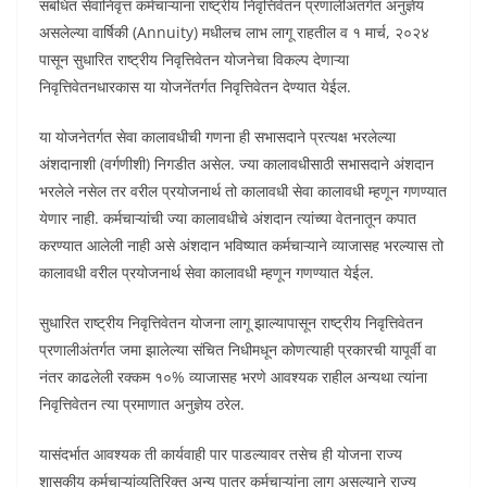
संबंधित सेवानिवृत्त कर्मचाऱ्यांना राष्ट्रीय निवृत्तिवेतन प्रणालीअंतर्गत अनुज्ञेय
असलेल्या वार्षिकी (Annuity) मधीलच लाभ लागू राहतील व १ मार्च, २०२४
पासून सुधारित राष्ट्रीय निवृत्तिवेतन योजनेचा विकल्प देणाऱ्या
निवृत्तिवेतनधारकास या योजनेंतर्गत निवृत्तिवेतन देण्यात येईल.
या योजनेतर्गत सेवा कालावधीची गणना ही सभासदाने प्रत्यक्ष भरलेल्या
अंशदानाशी (वर्गणीशी) निगडीत असेल. ज्या कालावधीसाठी सभासदाने अंशदान
भरलेले नसेल तर वरील प्रयोजनार्थ तो कालावधी सेवा कालावधी म्हणून गणण्यात
येणार नाही. कर्मचाऱ्यांची ज्या कालावधीचे अंशदान त्यांच्या वेतनातून कपात
करण्यात आलेली नाही असे अंशदान भविष्यात कर्मचाऱ्याने व्याजासह भरल्यास तो
कालावधी वरील प्रयोजनार्थ सेवा कालावधी म्हणून गणण्यात येईल.
सुधारित राष्ट्रीय निवृत्तिवेतन योजना लागू झाल्यापासून राष्ट्रीय निवृत्तिवेतन
प्रणालीअंतर्गत जमा झालेल्या संचित निधीमधून कोणत्याही प्रकारची यापूर्वी वा
नंतर काढलेली रक्कम १०% व्याजासह भरणे आवश्यक राहील अन्यथा त्यांना
निवृत्तिवेतन त्या प्रमाणात अनुज्ञेय ठरेल.
यासंदर्भात आवश्यक ती कार्यवाही पार पाडल्यावर तसेच ही योजना राज्य
शासकीय कर्मचाऱ्यांव्यतिरिक्त अन्य पात्र कर्मचाऱ्यांना लागू असल्याने राज्य