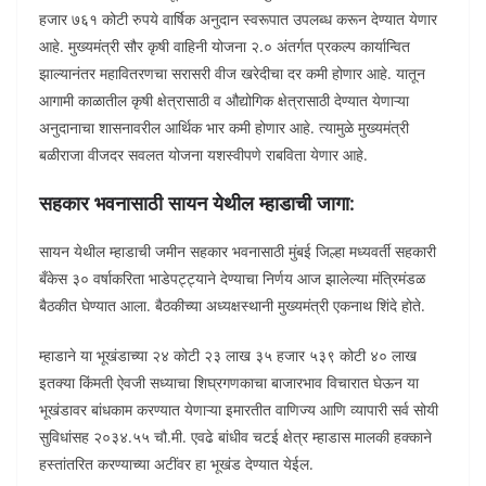
हजार ७६१ कोटी रुपये वार्षिक अनुदान स्वरूपात उपलब्ध करून देण्यात येणार
आहे. मुख्यमंत्री सौर कृषी वाहिनी योजना २.० अंतर्गत प्रकल्प कार्यान्वित
झाल्यानंतर महावितरणचा सरासरी वीज खरेदीचा दर कमी होणार आहे. यातून
आगामी काळातील कृषी क्षेत्रासाठी व औद्योगिक क्षेत्रासाठी देण्यात येणाऱ्या
अनुदानाचा शासनावरील आर्थिक भार कमी होणार आहे. त्यामुळे मुख्यमंत्री
बळीराजा वीजदर सवलत योजना यशस्वीपणे राबविता येणार आहे.
सहकार भवनासाठी सायन येथील म्हाडाची जागा:
सायन येथील म्हाडाची जमीन सहकार भवनासाठी मुंबई जिल्हा मध्यवर्ती सहकारी
बँकेस ३० वर्षाकरिता भाडेपट्ट्याने देण्याचा निर्णय आज झालेल्या मंत्रिमंडळ
बैठकीत घेण्यात आला. बैठकीच्या अध्यक्षस्थानी मुख्यमंत्री एकनाथ शिंदे होते.
म्हाडाने या भूखंडाच्या २४ कोटी २३ लाख ३५ हजार ५३९ कोटी ४० लाख
इतक्या किंमती ऐवजी सध्याचा शिघ्रगणकाचा बाजारभाव विचारात घेऊन या
भूखंडावर बांधकाम करण्यात येणाऱ्या इमारतीत वाणिज्य आणि व्यापारी सर्व सोयी
सुविधांसह २०३४.५५ चौ.मी. एवढे बांधीव चटई क्षेत्र म्हाडास मालकी हक्काने
हस्तांतरित करण्याच्या अटींवर हा भूखंड देण्यात येईल.