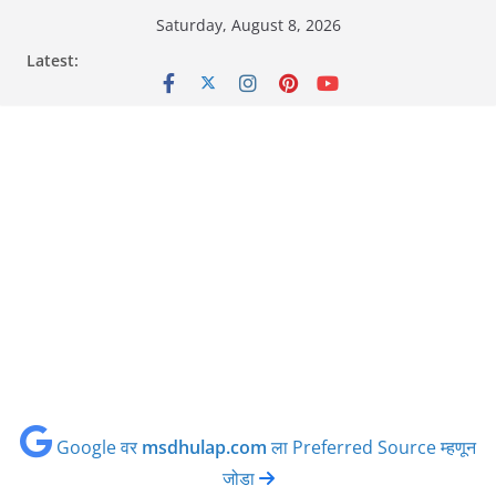
Skip
Saturday, August 8, 2026
to
Latest:
content
Google वर
msdhulap.com
ला Preferred Source म्हणून
जोडा