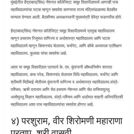
मुंबईतील हैद्राबाद(सिंध) नॅशनल कॉलेजिएट समूह विद्यापीठामध्ये आणखी पाच
महाविद्यालयांचा घटक म्हणून समावेश करण्यास राज्य मंत्रिमंडळाच्या बैठकीत
मान्यता देण्यात आली. बैठकीच्या अध्यक्षस्थानी मुख्यमंत्री देवेंद्र फडणवीस होते.
हैद्राबाद(सिंध) नॅशनल कॉलेजिएट समूह विद्यापीठामध्ये प्रमुख महाविद्यालय
म्हणून हसाराम रिजूमल वाणिज्य व अर्थशास्त्र महाविद्यालय आणि घटक
महाविद्यालये म्हणून किशनचंद चेलाराम, चर्चगेट, आणि बॉम्बे अध्यापक प्रशिक्षण
महाविद्यालय, कुलाबा यांचा समावेश आहे.
आता या समूह विद्यापीठात प्राचार्य के. एम. कुंदनानी औषधनिर्माण शास्त्र
महाविद्यालय, कफ परेड, किशनचंद चेलाराम विधि महाविद्यालय, चर्चगेट आणि
श्रीमती मिठीबाई मोतीराम कुंदनानी वाणिज्य व अर्थशास्त्र महाविद्यालय,वांद्रे-
पश्चिम, ऋषी दयाराम आणि सेठ हसराम नॅशनल आणि सेठ वासियामुल्लु
असोमुल्लु विज्ञान महाविद्यालय, वांद्रे-पश्चिम आणि थ़डोमल शाहनी अभियांत्रिकी
महाविद्यालय अशा पाच महाविद्यालयांचा समावेश होणार आहे.
४) परशुराम, वीर शिरोमणी महाराणा
प्रताप, श्री वासवी