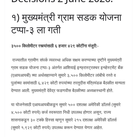
१) मुख्यमंत्री ग्राम सडक योजना
टप्पा-३ ला गती
३५०० किलोमीटर रस्त्यांसाठी ६ हजार ४२९ कोटींना मंजुरी:-
राज्यातील ग्रामीण संपर्क व्यवस्था अधिक सक्षम करण्याच्या दृष्टीने मुख्यमंत्री
ग्राम सडक योजना टप्पा-३ अंतर्गत आशियाई इन्फ्रास्ट्रक्चर इन्व्हेस्टमेंट बँक
(एआयआयबी) च्या अर्थसहाय्याने सुमारे ३,५०० किलोमीटर लांबीचे रस्ते व
पुलांच्या कामांसाठी ६,४२९ कोटी रुपयांच्या तरतुदीस मंत्रिमंडळ बैठकीत मान्यता
देण्यात आली. मुख्यमंत्री देवेंद्र फडणवीस बैठकीच्या अध्यक्षस्थानी होते.
या योजनेसाठी एआयआयबीकडून सुमारे ५०० दशलक्ष अमेरिकी डॉलर्स (सुमारे
४,५०० कोटी रुपये) कर्ज स्वरूपात निधी उपलब्ध होणार असून, राज्य
शासनाकडून ३० टक्के हिस्सा म्हणून सुमारे २१५ दशलक्ष अमेरिकी डॉलर्स
(सुमारे १,९२९ कोटी रुपये) उपलब्ध करून देण्यात येणार आहेत.