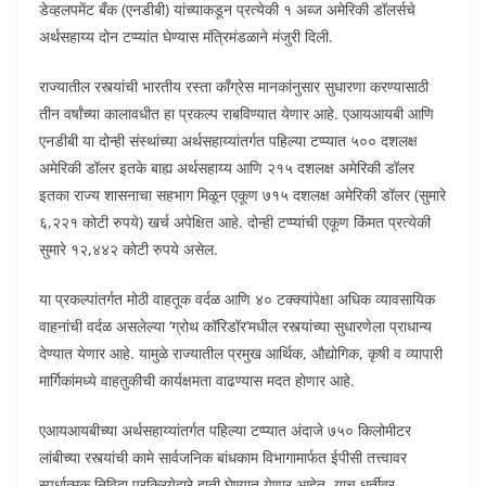
डेव्हलपमेंट बँक (एनडीबी) यांच्याकडून प्रत्येकी १ अब्ज अमेरिकी डॉलर्सचे
अर्थसहाय्य दोन टप्प्यांत घेण्यास मंत्रिमंडळाने मंजुरी दिली.
राज्यातील रस्त्यांची भारतीय रस्ता काँग्रेस मानकांनुसार सुधारणा करण्यासाठी
तीन वर्षांच्या कालावधीत हा प्रकल्प राबविण्यात येणार आहे. एआयआयबी आणि
एनडीबी या दोन्ही संस्थांच्या अर्थसहाय्यांतर्गत पहिल्या टप्प्यात ५०० दशलक्ष
अमेरिकी डॉलर इतके बाह्य अर्थसहाय्य आणि २१५ दशलक्ष अमेरिकी डॉलर
इतका राज्य शासनाचा सहभाग मिळून एकूण ७१५ दशलक्ष अमेरिकी डॉलर (सुमारे
६,२२१ कोटी रुपये) खर्च अपेक्षित आहे. दोन्ही टप्प्यांची एकूण किंमत प्रत्येकी
सुमारे १२,४४२ कोटी रुपये असेल.
या प्रकल्पांतर्गत मोठी वाहतूक वर्दळ आणि ४० टक्क्यांपेक्षा अधिक व्यावसायिक
वाहनांची वर्दळ असलेल्या ‘ग्रोथ कॉरिडॉर’मधील रस्त्यांच्या सुधारणेला प्राधान्य
देण्यात येणार आहे. यामुळे राज्यातील प्रमुख आर्थिक, औद्योगिक, कृषी व व्यापारी
मार्गिकांमध्ये वाहतुकीची कार्यक्षमता वाढण्यास मदत होणार आहे.
एआयआयबीच्या अर्थसहाय्यांतर्गत पहिल्या टप्प्यात अंदाजे ७५० किलोमीटर
लांबीच्या रस्त्यांची कामे सार्वजनिक बांधकाम विभागामार्फत ईपीसी तत्त्वावर
स्पर्धात्मक निविदा प्रक्रियेद्वारे हाती घेण्यात येणार आहेत. याच धर्तीवर