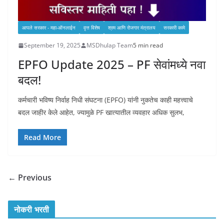
आपले सरकार - महा-ऑनलाईन
वृत्त विशेष
श्रम आणि रोजगार मंत्रालय
सरकारी कामे
September 19, 2025
MSDhulap Team
5 min read
EPFO Update 2025 – PF सेवांमध्ये नवा
बदल!
कर्मचारी भविष्य निर्वाह निधी संघटना (EPFO) यांनी नुकतेच काही महत्त्वाचे
बदल जाहीर केले आहेत, ज्यामुळे PF खात्यातील व्यवहार अधिक सुलभ,
Read More
← Previous
नोकरी भरती