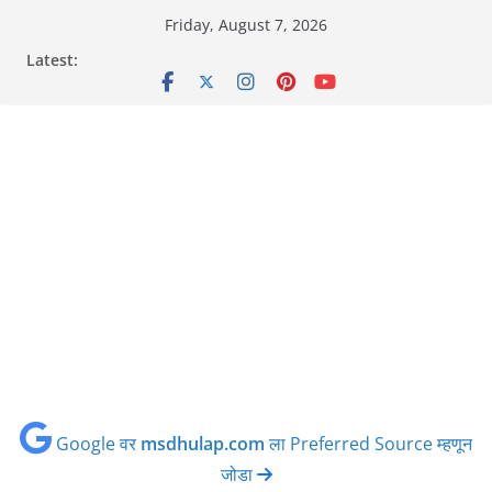
Skip
Friday, August 7, 2026
to
Latest:
content
Google वर
msdhulap.com
ला Preferred Source म्हणून
जोडा