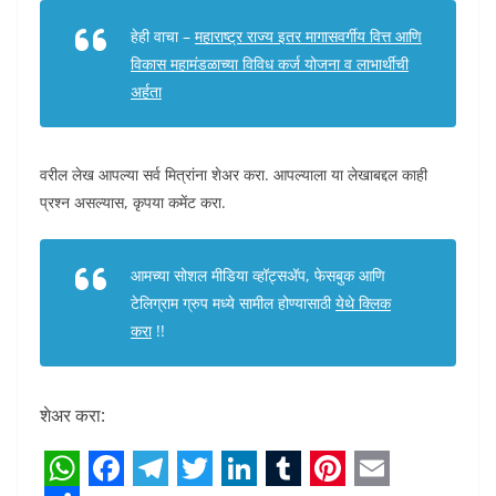
हेही वाचा –
महाराष्ट्र राज्य इतर मागासवर्गीय वित्त आणि
विकास महामंडळाच्या विविध कर्ज योजना व लाभार्थीची
अर्हता
वरील लेख आपल्या सर्व मित्रांना शेअर करा. आपल्याला या लेखाबद्दल काही
प्रश्न असल्यास, कृपया कमेंट करा.
आमच्या सोशल मीडिया व्हॉट्सअ‍ॅप, फेसबुक आणि
टेलिग्राम ग्रुप मध्ये सामील होण्यासाठी
येथे क्लिक
करा
!!
शेअर करा: