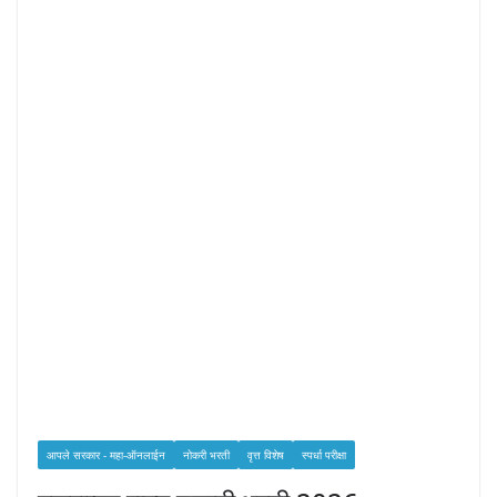
आपले सरकार - महा-ऑनलाईन
नोकरी भरती
वृत्त विशेष
स्पर्धा परीक्षा