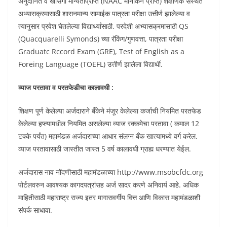
अनुदानित व खासगी मान्यताप्राप्त (NAAC मानांकन प्राप्त) शैक्षणिक संस्थेत
अभ्यासक्रमासाठी शासनमान्य सामाईक पात्रता परीक्षा उत्तीर्ण झालेल्या व
त्यानुसार प्रवेश घेतलेल्या विद्यार्थ्यांसाठी. परदेशी अभ्यासक्रमासाठी QS
(Quacquarelli Symonds) च्या रॅकिंग/गुणवत्ता, पात्रता परीक्षा
Graduatc Rccord Exam (GRE), Test of English as a
Foreing Language (TOEFL) उत्तीर्ण झालेला विद्यार्थी.
व्याज परतावा व परतफेडीचा कालावधी :
शिक्षण पूर्ण केलेल्या अर्जदाराने बँकेने मंजूर केलेल्या कर्जाची नियमित परतफेड
केलेल्या हप्त्यामधील नियमित असलेल्या व्याज रक्कमेचा परतावा ( कमाल 12
टक्के पर्यंत) महामंडळ अर्जदाराच्या आधार संलग्न बँक खात्यामध्ये वर्ग करेल.
व्याज परतावासाठी जास्तीत जास्त 5 वर्ष कालावधी ग्राह्य धरण्यात येईल.
अर्जदारास नाव नोंदणीसाठी महामंडळाच्या http://www.msobcfdc.org
पोर्टलवरुन आवश्यक कागदपत्रांसह अर्ज सादर करणे अनिवार्य आहे. अधिक
माहितीसाठी महाराष्ट्र राज्य इतर मागासवर्गीय वित्त आणि विकास महामंडळाशी
संपर्क साधावा.