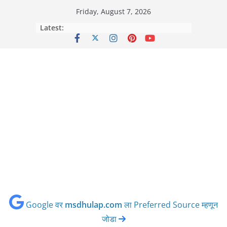
Skip
Friday, August 7, 2026
to
Latest:
content
Google वर
msdhulap.com
ला Preferred Source म्हणून
जोडा