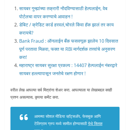
सायबर गुन्ह्यांच्या तक्रारी नोंदविण्यासाठी हेल्पलाईन, वेब
पोर्टलचा वापर करण्याचे आवाहन !
डेबिट / क्रेडिट कार्ड हरवलं,चोरले किंवा हॅक झालं तर काय
करायचे?
Bank Fraud : ऑनलाईन बँक फसवणूक झालेय 10 दिवसात
पूर्ण परतावा मिळवा, फक्त या RBI मार्गदर्शक तत्त्वांचे अनुसरण
करा!
महाराष्ट्र सायबर सुरक्षा प्रकल्प : 14407 हेल्पलाईन नंबरद्वारे
सायबर हल्ल्यापासून जनतेचे रक्षण होणार !
वरील लेख आपल्या सर्व मित्रांना शेअर करा. आपल्याला या लेखाबद्दल काही
प्रश्न असल्यास, कृपया कमेंट करा.
आमच्या सोशल मीडिया व्हॉट्सअ‍ॅप, फेसबुक आणि
टेलिग्राम ग्रुप मध्ये सामील होण्यासाठी
येथे क्लिक