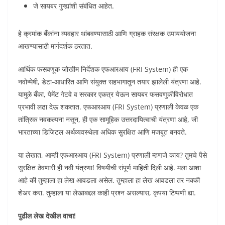
जे सायबर गुन्ह्यांशी संबंधित आहेत.
हे क्रमांक बँकांना व्यवहार थांबवण्यासाठी आणि ग्राहक संरक्षक उपाययोजना
आखण्यासाठी मार्गदर्शक ठरतात.
आर्थिक फसवणूक जोखीम निर्देशक एफआरआय (FRI System) ही एक
नवोन्मेषी, डेटा-आधारित आणि संयुक्त सहभागातून तयार झालेली यंत्रणा आहे.
यामुळे बँका, पेमेंट गेटवे व सरकार एकत्र येऊन सायबर फसवणुकीविरोधात
प्रभावी लढा देऊ शकतात. एफआरआय (FRI System) प्रणाली केवळ एक
तांत्रिक नवकल्पना नसून, ही एक सामूहिक उत्तरदायित्वाची यंत्रणा आहे, जी
भारताच्या डिजिटल अर्थव्यवस्थेला अधिक सुरक्षित आणि मजबूत बनवते.
या लेखात, आम्ही एफआरआय (FRI System) प्रणाली म्हणजे काय? तुमचे पैसे
सुरक्षित ठेवणारी ही नवी यंत्रणा! विषयीची संपूर्ण माहिती दिली आहे. मला आशा
आहे की तुम्हाला हा लेख आवडला असेल. तुम्हाला हा लेख आवडला तर नक्की
शेअर करा. तुम्हाला या लेखाबद्दल काही प्रश्न असल्यास, कृपया टिप्पणी द्या.
पुढील लेख देखील वाचा!