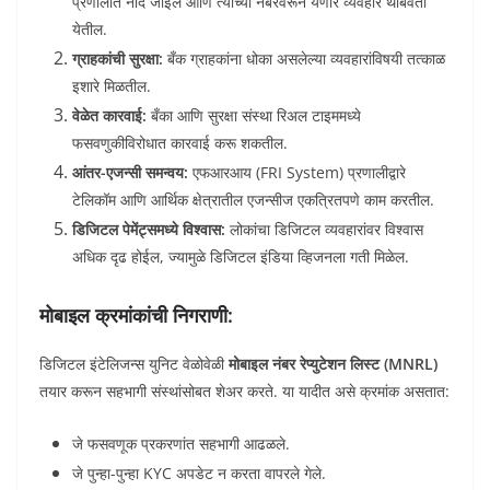
प्रणालीत नोंद जाईल आणि त्यांच्या नंबरवरून येणारे व्यवहार थांबवता
येतील.
ग्राहकांची सुरक्षा:
बँक ग्राहकांना धोका असलेल्या व्यवहारांविषयी तत्काळ
इशारे मिळतील.
वेळेत कारवाई:
बँका आणि सुरक्षा संस्था रिअल टाइममध्ये
फसवणुकीविरोधात कारवाई करू शकतील.
आंतर-एजन्सी समन्वय:
एफआरआय (FRI System) प्रणालीद्वारे
टेलिकॉम आणि आर्थिक क्षेत्रातील एजन्सीज एकत्रितपणे काम करतील.
डिजिटल पेमेंट्समध्ये विश्वास:
लोकांचा डिजिटल व्यवहारांवर विश्वास
अधिक दृढ होईल, ज्यामुळे डिजिटल इंडिया व्हिजनला गती मिळेल.
मोबाइल क्रमांकांची निगराणी:
डिजिटल इंटेलिजन्स युनिट वेळोवेळी
मोबाइल नंबर रेप्युटेशन लिस्ट (MNRL)
तयार करून सहभागी संस्थांसोबत शेअर करते. या यादीत असे क्रमांक असतात:
जे फसवणूक प्रकरणांत सहभागी आढळले.
जे पुन्हा-पुन्हा KYC अपडेट न करता वापरले गेले.