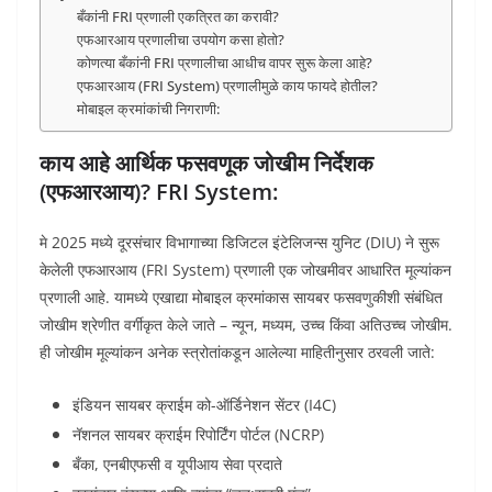
बँकांनी FRI प्रणाली एकत्रित का करावी?
एफआरआय प्रणालीचा उपयोग कसा होतो?
कोणत्या बँकांनी FRI प्रणालीचा आधीच वापर सुरू केला आहे?
एफआरआय (FRI System) प्रणालीमुळे काय फायदे होतील?
मोबाइल क्रमांकांची निगराणी:
काय आहे आर्थिक फसवणूक जोखीम निर्देशक
(एफआरआय)? FRI System:
मे 2025 मध्ये दूरसंचार विभागाच्या डिजिटल इंटेलिजन्स युनिट (DIU) ने सुरू
केलेली एफआरआय (FRI System) प्रणाली एक जोखमीवर आधारित मूल्यांकन
प्रणाली आहे. यामध्ये एखाद्या मोबाइल क्रमांकास सायबर फसवणुकीशी संबंधित
जोखीम श्रेणीत वर्गीकृत केले जाते – न्यून, मध्यम, उच्च किंवा अतिउच्च जोखीम.
ही जोखीम मूल्यांकन अनेक स्त्रोतांकडून आलेल्या माहितीनुसार ठरवली जाते:
इंडियन सायबर क्राईम को-ऑर्डिनेशन सेंटर (I4C)
नॅशनल सायबर क्राईम रिपोर्टिंग पोर्टल (NCRP)
बँका, एनबीएफसी व यूपीआय सेवा प्रदाते