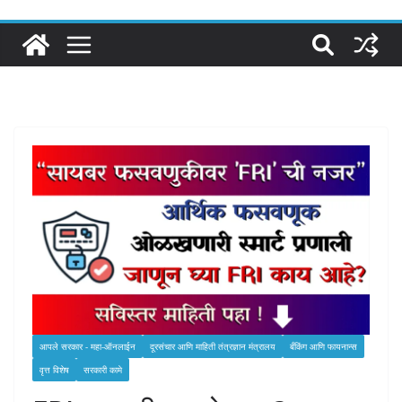
आपले सरकार - महा-ऑनलाईन
दूरसंचार आणि माहिती तंत्रज्ञान मंत्रालय
बँकिंग आणि फायनान्स
वृत्त विशेष
सरकारी कामे