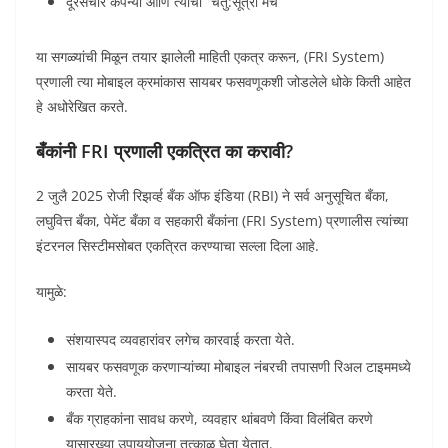
दूरसंचार कंपन्या आणि त्यांचा “चतु:सूत्री मंच”
या सगळ्यांची मिळून तयार झालेली माहिती एकत्र करून, (FRI System)
प्रणाली त्या मोबाइल क्रमांकास सायबर फसवणूकशी जोडलेले धोके किती आहेत
हे अधोरेखित करते.
बँकांनी FRI प्रणाली एकत्रित का करावी?
2 जुलै 2025 रोजी रिझर्व्ह बँक ऑफ इंडिया (RBI) ने सर्व अनुसूचित बँका,
लघुवित्त बँका, पेमेंट बँका व सहकारी बँकांना (FRI System) प्रणालीस त्यांच्या
इंटरनल सिस्टीमसोबत एकत्रित करण्याचा सल्ला दिला आहे.
यामुळे:
संशयास्पद व्यवहारांवर लगेच कारवाई करता येते.
सायबर फसवणूक करणाऱ्यांच्या मोबाइल नंबरची तपासणी रिअल टाइममध्ये
करता येते.
बँक ग्राहकांना सावध करणे, व्यवहार थांबवणे किंवा विलंबित करणे
यासारख्या उपाययोजना तत्काळ घेता येतात.