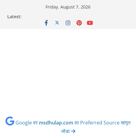
Skip
Friday, August 7, 2026
to
Latest:
content
Google वर
msdhulap.com
ला Preferred Source म्हणून
जोडा