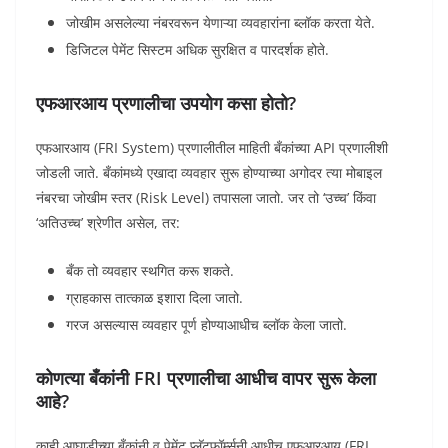
जोखीम असलेल्या नंबरवरून येणाऱ्या व्यवहारांना ब्लॉक करता येते.
डिजिटल पेमेंट सिस्टम अधिक सुरक्षित व पारदर्शक होते.
एफआरआय प्रणालीचा उपयोग कसा होतो?
एफआरआय (FRI System) प्रणालीतील माहिती बँकांच्या API प्रणालीशी
जोडली जाते. बँकांमध्ये एखादा व्यवहार सुरू होण्याच्या अगोदर त्या मोबाइल
नंबरचा जोखीम स्तर (Risk Level) तपासला जातो. जर तो ‘उच्च’ किंवा
‘अतिउच्च’ श्रेणीत असेल, तर:
बँक तो व्यवहार स्थगित करू शकते.
ग्राहकास तात्काळ इशारा दिला जातो.
गरज असल्यास व्यवहार पूर्ण होण्याआधीच ब्लॉक केला जातो.
कोणत्या बँकांनी FRI प्रणालीचा आधीच वापर सुरू केला
आहे?
काही आघाडीच्या बँकांनी व पेमेंट प्लॅटफॉर्म्सनी आधीच एफआरआय (FRI