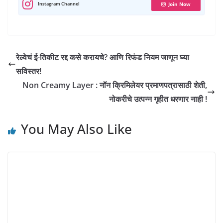
p
k
m
n
s
Instagram Channel
Join Now
t
रेल्वेचं ई-तिकीट रद्द कसे करायचे? आणि रिफंड नियम जाणून घ्या
सविस्तर!
Non Creamy Layer : नॉन क्रिमिलेयर प्रमाणपत्रासाठी शेती,
नोकरीचे उत्पन्न गृहीत धरणार नाही !
You May Also Like