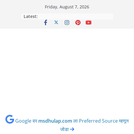
Skip
Friday, August 7, 2026
to
Latest:
content
Google वर
msdhulap.com
ला Preferred Source म्हणून
जोडा