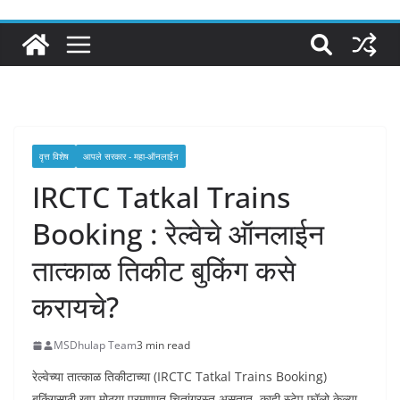
वृत्त विशेष
आपले सरकार - महा-ऑनलाईन
IRCTC Tatkal Trains
Booking : रेल्वेचे ऑनलाईन
तात्काळ तिकीट बुकिंग कसे
करायचे?
MSDhulap Team
3 min read
रेल्वेच्या तात्काळ तिकीटाच्या (IRCTC Tatkal Trains Booking)
बुकिंगसाठी खूप मोठ्या प्रमाणात चितांग्रस्त असतात. काही स्टेप फॉलो केल्या