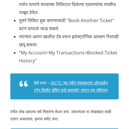
पर्याय वापरणे सध्याच्या तिकिटात दिलेल्या प्रवाश्यांचा तपशील
राखून ठेवेल.
दुसरे तिकिट बुक करण्यासाठी “Book Another Ticket”
बटण वापरले जाऊ शकते.
त्यानंतर आपण खालील टॅब वरून इलेक्ट्रॉनिक आरक्षण स्लिपही
छापू शकता.
“My Account>My Transactions>Booked Ticket
History”
हेही वाचा –
IRCTC च्या नवीन वेबसाइटवर ऑनलाईन
ट्रेन तिकीट बुकिंग कसे करायचे? जाणून घ्या सविस्तर
वरील लेख आपल्या सर्व मित्रांना शेअर करा. आपल्याला या लेखाबद्दल काही
प्रश्न असल्यास, कृपया कमेंट करा.