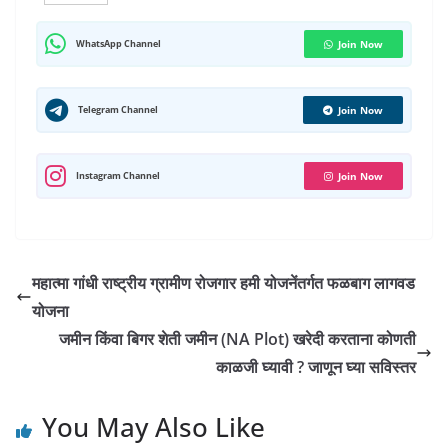
a
h
c
l
i
n
m
n
a
t
a
e
e
t
k
b
t
i
WhatsApp Channel
Join Now
s
r
b
g
t
e
l
e
l
A
e
o
r
e
d
r
r
Telegram Channel
Join Now
p
o
a
r
I
e
p
k
m
n
s
Instagram Channel
Join Now
t
महात्मा गांधी राष्ट्रीय ग्रामीण रोजगार हमी योजनेंतर्गत फळबाग लागवड
योजना
जमीन किंवा बिगर शेती जमीन (NA Plot) खरेदी करताना कोणती
काळजी घ्यावी ? जाणून घ्या सविस्तर
You May Also Like