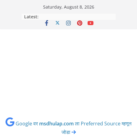
Skip
Saturday, August 8, 2026
to
Latest:
content
Google वर
msdhulap.com
ला Preferred Source म्हणून
जोडा