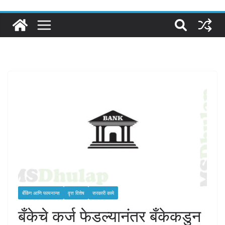
बँकिंग आणि फायनान्स
वृत्त विशेष
सरकारी कामे
बँकेचे कर्ज फेडल्यानंतर बँकेकडुन