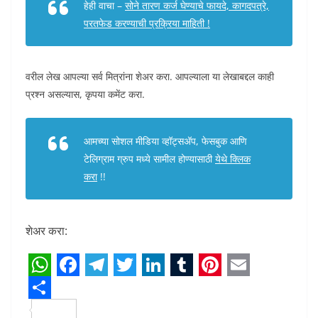
हेही वाचा –
सोने तारण कर्ज घेण्याचे फायदे, कागदपत्रे,
परतफेड करण्याची प्रक्रिया माहिती !
वरील लेख आपल्या सर्व मित्रांना शेअर करा. आपल्याला या लेखाबद्दल काही
प्रश्न असल्यास, कृपया कमेंट करा.
आमच्या सोशल मीडिया व्हॉट्सअ‍ॅप, फेसबुक आणि
टेलिग्राम ग्रुप मध्ये सामील होण्यासाठी
येथे क्लिक
करा
!!
शेअर करा:
W
F
T
T
L
T
P
E
h
S
a
e
w
i
u
i
m