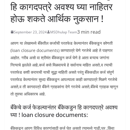
हि कागदपत्रे अवश्य घ्या नाहितर
होऊ शकते आर्थिक नुकसान !
3 min read
September 23, 2024
MSDhulap Team
आपण या लेखामध्ये बँकेतील कर्जाची परतफेड केल्यानंतर बँकेकडून कोणती
(loan closure documents) कागदपत्रे घेणे गरजेचे आहे ते पाहणार
आहोत. गरीब असो वा श्रीमंत बँकेकडुन कर्ज घेणे हे आता बऱ्याच जणांना
नित्याचे झालेले आहे,कर्ज कसे मिळवायचे हे सर्वानाच माहित असते,व त्याची
परतफेड कशी करायची याची सुद्धा माहिती असते परंतु बँकेकडील कर्ज संपुर्ण
परतफेड केल्यानंतर सुध्दा बँकेकडुन आपल्याला काही कागदपत्रे मिळणे गरजेचे
असते,व ती कागदपत्रे बँकेने ग्राहकांना देणे गरजेचे असते,बँकेचे ग्राहक म्हणुन
तो तुमचा अधिकारच आहे.
बँकेचे कर्ज फेडल्यानंतर बँकेकडुन हि कागदपत्रे अवश्य
घ्या ! loan closure documents:
बँकेकडून आपण विविध कारणांसाठी कर्ज घेत असतो त्यामध्ये गाडी,घर ,किंवा