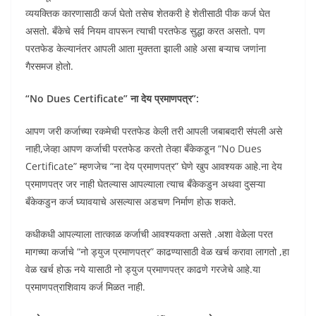
व्ययक्तिक कारणासाठी कर्ज घेतो तसेच शेतकरी हे शेतीसाठी पीक कर्ज घेत
असतो. बँकेचे सर्व नियम वापरून त्याची परतफेड सुद्धा करत असतो. पण
परतफेड केल्यानंतर आपली आता मुक्तता झाली आहे असा बऱ्याच जणांना
गैरसमज होतो.
“No Dues Certificate” ना देय प्रमाणपत्र”:
आपण जरी कर्जाच्या रकमेची परतफेड केली तरी आपली जबाबदारी संपली असे
नाही,जेव्हा आपण कर्जाची परतफेड करतो तेव्हा बँकेकडून “No Dues
Certificate” म्हणजेच “ना देय प्रमाणपत्र” घेणे खुप आवश्यक आहे.ना देय
प्रमाणपत्र जर नाही घेतल्यास आपल्याला त्याच बँकेकडुन अथवा दुसऱ्या
बँकेकडुन कर्ज घ्यावयाचे असल्यास अडचण निर्माण होऊ शकते.
कधीकधी आपल्याला तात्काळ कर्जाची आवश्यकता असते .अशा वेळेला परत
मागच्या कर्जाचे “नो ड्युज प्रमाणपत्र” काढण्यासाठी वेळ खर्च करावा लागतो ,हा
वेळ खर्च होऊ नये यासाठी नो ड्युज प्रमाणपत्र काढणे गरजेचे आहे.या
प्रमाणपत्राशिवाय कर्ज मिळत नाही.