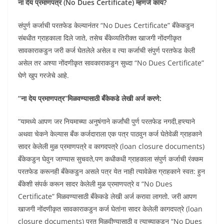
ना देय प्रमाणपत्र (No Dues Certificate) म्हणजे काय?
संपुर्ण कर्जाची परतफेड केल्यानंतर “No Dues Certificate” बँकेकडुन
संबधीत ग्राहकाला दिले जाते, तसेच बँकेव्यतिरीक्त खाजगी नोंदणीकृत
सावकाराकडुन जरी कर्ज घेतलेले असेल व त्या कर्जाची संपुर्ण परतफेड केली
असेल तर अश्या नोंदणीकृत सावकाराकडुन सुध्दा “No Dues Certificate”
घेणे खुप गरजेचे आहे.
“ना देय प्रमाणपत्र”मिळवण्यासाठी बँकेकडे लेखी अर्ज करणे:
“यामध्ये आपण जर नियमाच्या अनुषंगाने कर्जांची पुर्ण परतफेड नगदी,हप्त्याने
अथवा चेकने केल्यास बँक कर्जदाराला एक पत्र पाठवुन कर्ज घेतेवेळी ग्राहकाने
सादर केलेली मुळ प्रमाणपत्रे व कागदपत्रे (loan closure documents)
बँकेकडुन घेवुन जाण्यास सुचवते,पण कधीकधी ग्राहकाला संपुर्ण कर्जाची रंक्कम
परतफेड करूनही बँकेकडुन असले पत्र येत नाही त्यावेळेस ग्राहकाने स्वत: हुन
बँकेशी संपर्क करून सादर केलेली मुळ प्रमाणपत्रे व “No Dues
Certificate” मिळवण्यासाठी बँकेकडे लेखी अर्ज करावा लागतो. जरी आपण
खाजगी नोंदणीकृत सावकाराकडुन कर्ज घेतांना सादर केलेली कागदपत्रे (loan
closure documents) परत मिळवीण्यासाठी व त्याच्याकडुन “No Dues