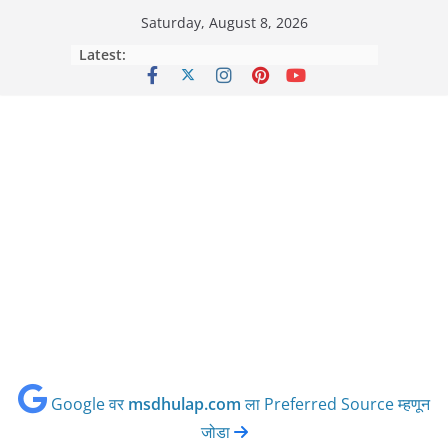
Skip
Saturday, August 8, 2026
to
Latest:
content
Google वर
msdhulap.com
ला Preferred Source म्हणून
जोडा