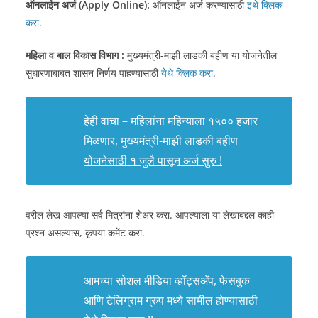
ऑनलाईन अर्ज (Apply Online):
ऑनलाईन अर्ज करण्यासाठी
इथे क्लिक
करा
.
महिला व बाल विकास विभाग :
मुख्यमंत्री-माझी लाडकी बहीण या योजनेतील
सुधारणाबाबत शासन निर्णय पाहण्यासाठी
येथे क्लिक करा
.
हेही वाचा –
महिलांना महिन्याला १५०० हजार
मिळणार, मुख्यमंत्री-माझी लाडकी बहीण
योजनेसाठी १ जुलै पासून अर्ज सुरु !
वरील लेख आपल्या सर्व मित्रांना शेअर करा. आपल्याला या लेखाबद्दल काही
प्रश्न असल्यास, कृपया कमेंट करा.
आमच्या सोशल मीडिया व्हॉट्सअ‍ॅप, फेसबुक
आणि टेलिग्राम ग्रुप मध्ये सामील होण्यासाठी