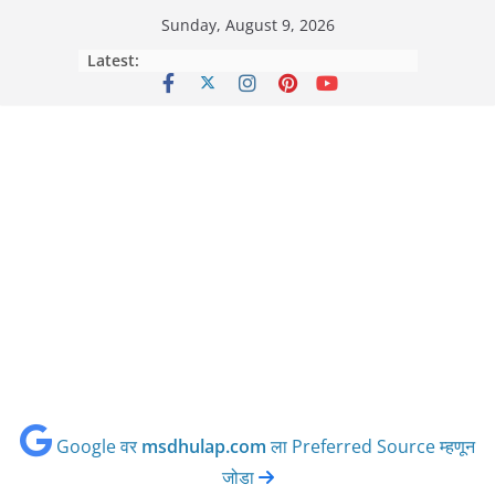
Skip
Sunday, August 9, 2026
to
Latest:
content
Google वर
msdhulap.com
ला Preferred Source म्हणून
जोडा