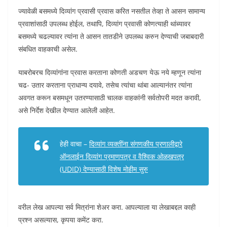
ज्यावेळी बसमध्ये दिव्यांग प्रवासी प्रवास करित नसतील तेव्हा ते आसन सामान्य
प्रवाशांसाठी उपलब्ध होईल, तथापि, दिव्यांग प्रवासी कोणत्याही थांब्यावर
बसमध्ये चढल्यावर त्यांना ते आसन तातडीने उपलब्ध करुन देण्याची जबाबदारी
संबधित वाहकाची असेल.
याबरोबरच दिव्यांगांना प्रवास करताना कोणती अडचण येऊ नये म्हणून त्यांना
चढ- उतार करताना प्राधान्य दयावे, तसेच त्यांचा थांबा आल्यानंतर त्यांना
अवगत करून बसमधून उतरण्यासाठी चालक वाहकांनी सर्वतोपरी मदत करावी,
असे निर्देश देखील देण्यात आलेली आहेत.
हेही वाचा –
दिव्यांग व्यक्तींना संगणकीय प्रणालीद्वारे
ऑनलाईन दिव्यांग प्रमाणपत्र व वैश्विक ओळखपत्र
(UDID) देण्यासाठी विशेष मोहीम सुरु
वरील लेख आपल्या सर्व मित्रांना शेअर करा. आपल्याला या लेखाबद्दल काही
प्रश्न असल्यास, कृपया कमेंट करा.