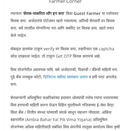
Farmer Corner
त्यानंतर ‘
शेतक-याकरिता लॉग इन करा’
किंवा
Guest Farmer
या पर्यायावर
क्लिक करा. अर्जदारांचे पोर्टलवर खाते नसल्यास, अतिथी शेतकरी वर क्लिक
करा. सर्व तपशील योग्यरित्या भरा आणि सबमिट वर क्लिक करा. खाते तयार
केले जाईल.
मोबाइल क्रमांक टाकून verify वर क्लिक करा
.
स्क्रीनवर एक captcha
कोड दाखवला जाईल, तो टाकून Get OTP क्लिक करायचं आहे.
विमा योजनेतील आवश्यक फॉर्म, सर्व अर्जदाराची, पिकाची / बँकेची माहिती भरा.
पुढे बँक पासबुक फोटो,
डिजिटल सहीचा सातबारा उतारा
व हमी पत्र अपलोड
करा.
शेतकऱ्यांनी अधिसुचित फळपिकांच्या हवामान धोक्यांची तसेच त्यांना भरावयाच्या
विमा हप्त्याची माहिती करुन घेऊन विहित मुदतीमध्ये नजिकच्या ई-सेवा केंद्र
किंवा बँक / वित्तीय संस्था यांच्याशी संपर्क साधून सहभाग नोंदवावा. आंबिया
बहारातील (Ambia Bahar Fal Pik Vima Yojana) अधिसुचित
योजनेच्या अधिक माहितीसाठी सबंधित विमा कंपनीचे तालुका कार्यालय किंवा कृषी