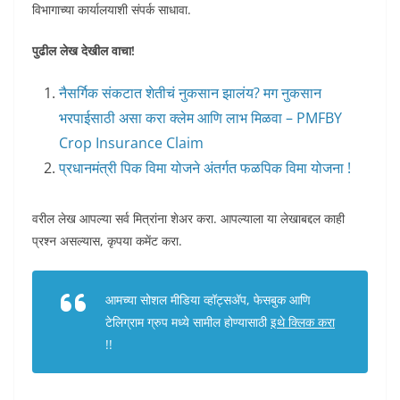
विभागाच्या कार्यालयाशी संपर्क साधावा.
पुढील लेख देखील वाचा!
नैसर्गिक संकटात शेतीचं नुकसान झालंय? मग नुकसान
भरपाईसाठी असा करा क्लेम आणि लाभ मिळवा – PMFBY
Crop Insurance Claim
प्रधानमंत्री पिक विमा योजने अंतर्गत फळपिक विमा योजना !
वरील लेख आपल्या सर्व मित्रांना शेअर करा. आपल्याला या लेखाबद्दल काही
प्रश्न असल्यास, कृपया कमेंट करा.
आमच्या सोशल मीडिया व्हॉट्सअ‍ॅप, फेसबुक आणि
टेलिग्राम ग्रुप मध्ये सामील होण्यासाठी
इथे क्लिक करा
!!