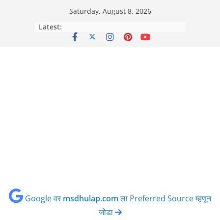
Skip
Saturday, August 8, 2026
to
Latest:
content
Google वर
msdhulap.com
ला Preferred Source म्हणून
जोडा