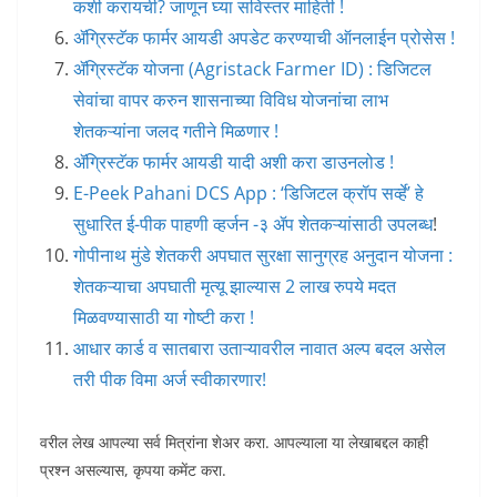
कशी करायची? जाणून घ्या सविस्तर माहिती !
ॲग्रिस्टॅक फार्मर आयडी अपडेट करण्याची ऑनलाईन प्रोसेस !
ॲग्रिस्टॅक योजना (Agristack Farmer ID) : डिजिटल
सेवांचा वापर करुन शासनाच्या विविध योजनांचा लाभ
शेतकऱ्यांना जलद गतीने मिळणार !
ॲग्रिस्टॅक फार्मर आयडी यादी अशी करा डाउनलोड !
E-Peek Pahani DCS App : ‘डिजिटल क्रॉप सर्व्हे’ हे
सुधारित ई-पीक पाहणी व्हर्जन -३ ॲप शेतकऱ्यांसाठी उपलब्ध
!
गोपीनाथ मुंडे शेतकरी अपघात सुरक्षा सानुग्रह अनुदान योजना :
शेतकऱ्याचा अपघाती मृत्यू झाल्यास 2 लाख रुपये मदत
मिळवण्यासाठी या गोष्टी करा !
आधार कार्ड व सातबारा उताऱ्यावरील नावात अल्प बदल असेल
तरी पीक विमा अर्ज स्वीकारणार!
वरील लेख आपल्या सर्व मित्रांना शेअर करा. आपल्याला या लेखाबद्दल काही
प्रश्न असल्यास, कृपया कमेंट करा.