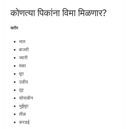
कोणत्या पिकांना विमा मिळणार?
खरीप
भात
बाजरी
ज्वारी
मका
मूग
उडीद
तूर
सोयाबीन
भुईमूग
तीळ
करडई