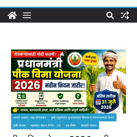
आपले सरकार - महा-ऑनलाईन
कृषी पशुसंवर्धन दुग्‍धव्‍यवसाय विकास व मत्‍स्‍यव्‍यवसाय विभाग
कृषी योजना
महाराष्ट्र शासन निर्णय - GR
वृत्त विशेष
सरकारी योजना