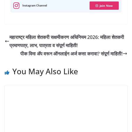
p
k
m
n
s
Instagram Channel
Join Now
t
महाराष्ट्र महिला शेतकरी सक्षमीकरण अधिनियम 2026: महिला शेतकरी
प्रमाणपत्र, लाभ, पात्रता व संपूर्ण माहिती!
पीक विमा ॲप वरून ऑनलाईन अर्ज कसा करावा? संपूर्ण माहिती!
You May Also Like