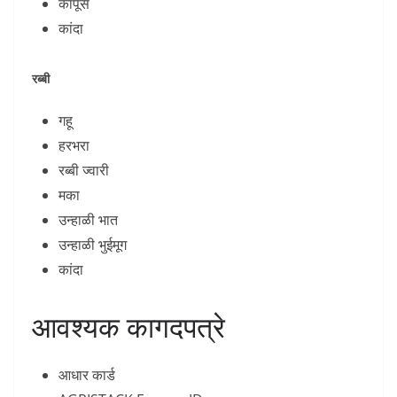
कापूस
कांदा
रब्बी
गहू
हरभरा
रब्बी ज्वारी
मका
उन्हाळी भात
उन्हाळी भुईमूग
कांदा
आवश्यक कागदपत्रे
आधार कार्ड