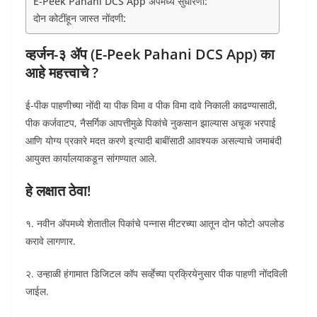
E-Peek Pahani DCS App ॲपमध्ये सुधारणा:
दोन कोटींहून जास्त नोंदणी:
व्हर्जन-३ ॲप (E-Peek Pahani DCS App) का
आहे महत्त्वाचे ?
ई-पीक पाहणीच्या नोंदी या पीक विमा व पीक विमा दावे निकाली काढण्यासाठी,
पीक कर्जवाटप, नैसर्गिक आपत्तीमुळे पिकांचे नुकसान झाल्यास अचूक भरपाई
आणि योग्य प्रकारे मदत करणे इत्यादी बाबींसाठी आवश्यक असल्याचे जमाबंदी
आयुक्त कार्यालयाकडून सांगण्यात आले.
हे लक्षात ठेवा!
१. नवीन ॲपमध्ये शेतातील पिकांचे पन्नास मीटरच्या आतून दोन फोटो अपलोड
करावे लागणार.
२. उन्हाळी हंगामात डिजिटल कॉप सर्व्हेच्या प्रक्रियेनुसार पीक पाहणी नोंदविली
जाईल.