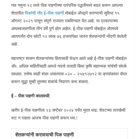
गाव नमुना १२ मध्ये पीक पाहणीच्या पारंपरिक पद्धतीमध्ये बदल करून आपल्या
शेतातील
पिकांची नोंद ई-पीक पाहणी
मोबाईल ॲपद्वारे करण्याची सुविधा १५
ऑगस्ट २०२१ पासून संपूर्ण राज्यात राबविण्यात येत आहे. या प्रकल्पाच्या
अंमलबजावणीला तीन वर्षे पूर्ण होत आहेत. ई-पीक पाहणी मोबाईल ॲपमध्ये
आतापर्यंत दोन कोटी १२ लाख ७६ हजारांपेक्षा जास्त शेतकऱ्यांनी नोंदणी केलेली
आहे.
महाराष्ट्र शासन शेतकऱ्यांच्या हितासाठी घेऊन आले आहे ई-पीक पाहणी मोबाईल
ॲप. अधिक माहितीसाठी आपले गावचे तलाठी किंवा कृषि सहाय्यक यांचेशी संपर्क
साधावा. तसेच काही शंका असल्यास ०२० – २५७१२७१२ या क्रमांकावर कॅाल
करून सुद्धा तुम्ही तुमच्या शंकांचे निवारण करू शकता.
ई – पीक पाहणी कालावधी:
खरीप ई-पीक पाहणीला २३ सप्टेंबर २०२४ पर्यंत मुदत वाढ; शेवटच्या तारखेची
वाट न पाहता आजच पीक पाहणी करून घ्या.!
शेतकऱ्यांनी करावयाची पिक पाहणी