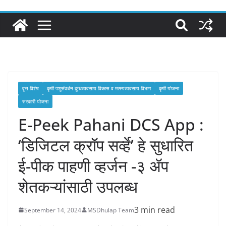
वृत्त विशेष
कृषी पशुसंवर्धन दुग्‍धव्‍यवसाय विकास व मत्‍स्‍यव्‍यवसाय विभाग
कृषी योजना
सरकारी योजना
E-Peek Pahani DCS App :
‘डिजिटल क्रॉप सर्व्हे’ हे सुधारित
ई-पीक पाहणी व्हर्जन -३ ॲप
शेतकऱ्यांसाठी उपलब्ध
3 min read
September 14, 2024
MSDhulap Team