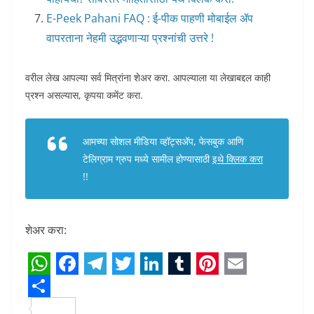
E-Peek Pahani FAQ : ई-पीक पाहणी मोबाईल ॲप
वापरताना नेहमी उद्भवणाऱ्या प्रश्नांची उत्तरे !
वरील लेख आपल्या सर्व मित्रांना शेअर करा. आपल्याला या लेखाबद्दल काही
प्रश्न असल्यास, कृपया कमेंट करा.
आमच्या सोशल मीडिया व्हॉट्सअ‍ॅप, फेसबुक आणि
टेलिग्राम ग्रुप मध्ये सामील होण्यासाठी
इथे क्लिक करा
!!
शेअर करा:
W
F
T
T
L
T
P
E
h
S
a
e
w
i
u
i
m