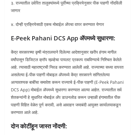
३. राज्यातील उर्वरित तालुक्यांमध्ये पूर्वीच्या प्रक्रियेनुसार पीक पाहणी नोंदविली
जाणार
४. दोन्ही प्रक्रियेसाठी एकच मोबाईल ॲपचा वापर करण्यात येणार
E-Peek Pahani DCS App ॲपमध्ये सुधारणा:
केंद्र सरकारच्या कृषी मंत्रालयाने दिलेल्या आदेशानुसार खरीप हंगाम मागील
वर्षांपासून डिजिटल क्रॉप सव्र्व्हेचा पायलट प्रकल्प राबविण्याचे निश्चित केलेले
आहे. त्यासाठी महाराष्ट्रची निवड करण्यात आलेली आहे. राज्याच्या सध्या वापरत
असलेल्या ई-पीक पाहणी मोबाइल ॲपमध्ये केंद्र सरकारने सांगितलेल्या
अत्यावश्यक बाबींचा समावेश करून राज्याचे ई-पीक पाहणी (E-Peek Pahani
DCS App) मोबाईल ॲपमध्ये सुधारणा करण्यात आल्या आहेत. राज्यातील सर्व
शेतकऱ्यांनी हे सुधारित मोबाईल ॲप डाउनलोड करून उन्हाळी हंगामातील पीक
पाहणी विहित वेळेत पूर्ण करावी, असे आवाहन जमाबंदी आयुक्त कार्यालयाकडून
करण्यात आले आहे.
दोन कोटींहून जास्त नोंदणी: