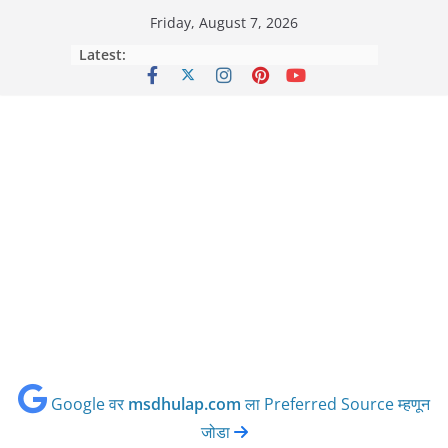
Skip
Friday, August 7, 2026
to
Latest:
content
Google वर
msdhulap.com
ला Preferred Source म्हणून
जोडा