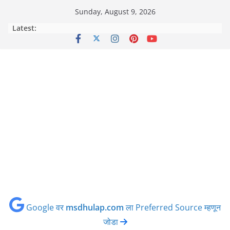
Skip
Sunday, August 9, 2026
to
Latest:
content
Google वर
msdhulap.com
ला Preferred Source म्हणून
जोडा