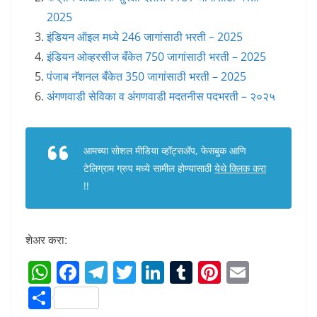
2025
इंडियन ऑइल मध्ये 246 जागांसाठी भरती – 2025
इंडियन ओव्हरसीज बँकेत 750 जागांसाठी भरती – 2025
पंजाब नॅशनल बँकेत 350 जागांसाठी भरती – 2025
अंगणवाडी सेविका व अंगणवाडी मदतनीस पदभरती – २०२५
आमच्या सोशल मीडिया व्हॉट्सअ‍ॅप, फेसबुक आणि
टेलिग्राम ग्रुप मध्ये सामील होण्यासाठी
येथे क्लिक करा
!!
शेअर करा:
W
F
T
T
Li
T
Pi
E
h
a
el
w
n
u
nt
m
S