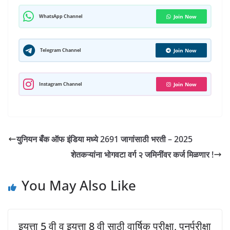
at
c
e
itt
k
m
er
ai
h
s
e
gr
er
e
bl
e
l
ar
WhatsApp Channel
Join Now
A
b
a
dI
r
st
e
p
o
m
n
Telegram Channel
Join Now
p
o
k
Instagram Channel
Join Now
युनियन बँक ऑफ इंडिया मध्ये 2691 जागांसाठी भरती – 2025
शेतकऱ्यांना भोगवटा वर्ग २ जमिनींवर कर्ज मिळणार !
You May Also Like
इयत्ता 5 वी व इयत्ता 8 वी साठी वार्षिक परीक्षा, पुनर्परीक्षा