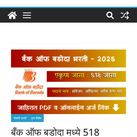
नोकरी भरती
वृत्त विशेष
बँक ऑफ बडोदा मध्ये 518