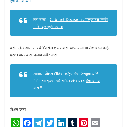
इथे क्लीक करा
.
हेही वाचा –
Cabinet Decision : मंत्रिमंडळ निर्णय
– दि. ३० जुलै २०२४
वरील लेख आपल्या सर्व मित्रांना शेअर करा. आपल्याला या लेखाबद्दल काही
प्रश्न असल्यास, कृपया कमेंट करा.
आमच्या सोशल मीडिया व्हॉट्सअ‍ॅप, फेसबुक आणि
टेलिग्राम ग्रुप मध्ये सामील होण्यासाठी
येथे क्लिक
करा
!!
शेअर करा: