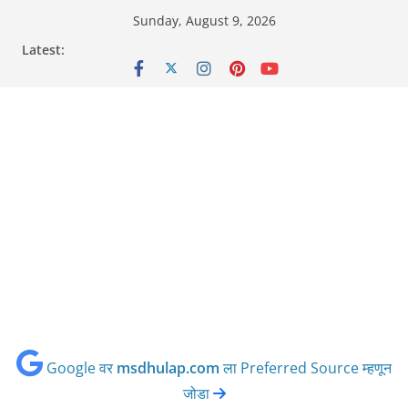
Skip
Sunday, August 9, 2026
to
Latest:
content
Google वर
msdhulap.com
ला Preferred Source म्हणून
जोडा