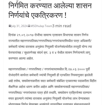
निर्गमित करण्यात आलेल्या शासन
निर्णयांचे एकत्रिकरण !
3 min read
July 31, 2024
MSDhulap Team
दिनांक २१.०९.२०१७ रोजीचा सामान्य प्रशासन विभागाचा शासन निर्णय
राज्यातील महानगरपालिका/नगरपरिषदा/नगरपंचायतींमधील पात्र अधिकारी/
कर्मचारी यांच्या वारसास अनुकंपा नियुक्ती योजनेसंदर्भातील तरतूदी योग्य त्या
फेरफारांसह / सुधारणेसह संदर्भ क्र. ३ व ४ येथील शासन निर्णयान्वये लागू
करण्यात आल्या आहेत.
महानगरपालिका / नगरपरिषदा / नगरपंचायतमधील दि.२७.०३.२००० पूर्वी
रोजंदारीने कार्यरत कर्मचारी ज्यांची नियुक्ती ही प्रचलित नियमानुसार झालेली
आहे तसेच, समावेशनाकरीता सदर कर्मचारी संबंधित प्रकारच्या पदाकरीता विहीत
शैक्षणिक अर्हता धारण करीत आहेत आणि समावेशनासाठी महानगरपालिका/
नगरपरिषदा/ नगरपंचायत पात्र होते तथापि, समावेशन प्रक्रियेच्या दरम्यान
मयत झाल्याने त्यांच्या वारसास अनुकंपा नियुक्ती योजनेचा लाभ देण्याबाबत
धोरणात्मक निर्णय घेण्याच्या अनुषंगाने नगरपरिषद प्रशासन संचालनालयाने