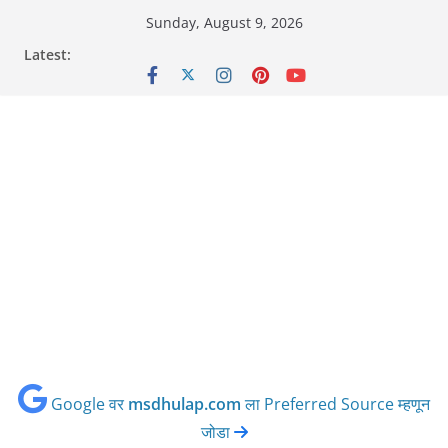
Skip
Sunday, August 9, 2026
to
Latest:
content
Google वर
msdhulap.com
ला Preferred Source म्हणून
जोडा