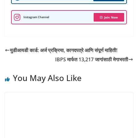
p
o
a
r
I
e
p
k
m
n
s
Instagram Channel
Join Now
t
युडीआयडी कार्ड: अर्ज प्रक्रिया, कागदपत्रे आणि संपूर्ण माहिती!
IBPS मार्फत 13,217 जागांसाठी मेगाभरती
You May Also Like