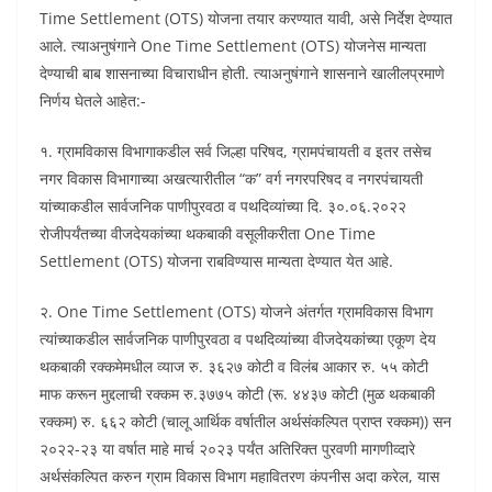
Time Settlement (OTS) योजना तयार करण्यात यावी, असे निर्देश देण्यात
आले. त्याअनुषंगाने One Time Settlement (OTS) योजनेस मान्यता
देण्याची बाब शासनाच्या विचाराधीन होती. त्याअनुषंगाने शासनाने खालीलप्रमाणे
निर्णय घेतले आहेत:-
१. ग्रामविकास विभागाकडील सर्व जिल्हा परिषद, ग्रामपंचायती व इतर तसेच
नगर विकास विभागाच्या अखत्यारीतील “क” वर्ग नगरपरिषद व नगरपंचायती
यांच्याकडील सार्वजनिक पाणीपुरवठा व पथदिव्यांच्या दि. ३०.०६.२०२२
रोजीपर्यंतच्या वीजदेयकांच्या थकबाकी वसूलीकरीता One Time
Settlement (OTS) योजना राबविण्यास मान्यता देण्यात येत आहे.
२. One Time Settlement (OTS) योजने अंतर्गत ग्रामविकास विभाग
त्यांच्याकडील सार्वजनिक पाणीपुरवठा व पथदिव्यांच्या वीजदेयकांच्या एकूण देय
थकबाकी रक्कमेमधील व्याज रु. ३६२७ कोटी व विलंब आकार रु. ५५ कोटी
माफ करून मुद्दलाची रक्कम रु.३७७५ कोटी (रू. ४४३७ कोटी (मुळ थकबाकी
रक्कम) रु. ६६२ कोटी (चालू आर्थिक वर्षातील अर्थसंकल्पित प्राप्त रक्कम)) सन
२०२२-२३ या वर्षात माहे मार्च २०२३ पर्यंत अतिरिक्त पुरवणी मागणीव्दारे
अर्थसंकल्पित करुन ग्राम विकास विभाग महावितरण कंपनीस अदा करेल, यास