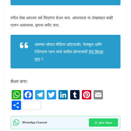
वरील लेख आपल्या सर्व मित्रांना शेअर करा. आपल्याला या लेखाबद्दल काही
प्रश्न असल्यास, कृपया कमेंट करा.
आमच्या सोशल मीडिया व्हॉट्सअ‍ॅप, फेसबुक आणि
टेलिग्राम ग्रुप मध्ये सामील होण्यासाठी
येथे क्लिक
करा
!!
शेअर करा:
W
F
T
T
Li
T
Pi
E
h
a
el
w
n
u
nt
m
S
at
c
e
itt
k
m
er
ai
h
s
e
gr
er
e
bl
e
l
ar
WhatsApp Channel
Join Now