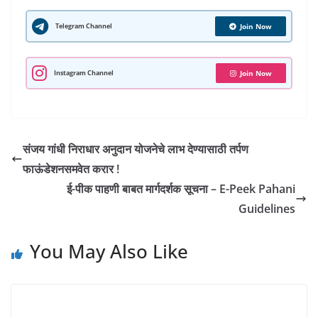
A
b
a
dI
r
st
e
p
o
m
n
Telegram Channel
Join Now
p
o
k
Instagram Channel
Join Now
संजय गांधी निराधार अनुदान योजनेचे लाभ देण्यासाठी तर्पण
फाऊंडेशनसमवेत करार !
ई-पीक पाहणी बाबत मार्गदर्शक सूचना – E-Peek Pahani
Guidelines
You May Also Like