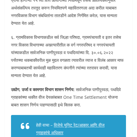
प्राप्त होणाऱ्या १५ व्या वित्त आयोगाच्या निधीमधून तसेच आवश्यकतेनुसार
अर्थसंकल्पिय तरतूद करुन नियमितपणे महावितरणला अदा करील याबाबत
नगरविकास विभाग संबधितांना तातडीने आदेश निर्गमित करेल, यास मान्यता
देण्यात येत आहे.
६. ग्रामविकास विभागाकडील सर्व जिल्हा परिषदा, ग्रामपंचायती व इतर तसेच
नगर विकास विभागाच्या अखत्यारीतील क वर्ग नगरपरिषद व नगरपंचायती
यांच्याकडील सार्वजनिक पाणीपुरवठा व पथदिव्यांच्या दि. ३०.०६.२०२२
पर्यंतच्या थकबाकीवरील मुळ मुद्दल वगळता त्यावरील व्याज व विलंब आकार माफ
करण्याबाबतची कार्यवाही महावितरण कंपनीने त्यांच्या स्तरावर करावी, यास
मान्यता देण्यात येत आहे.
उद्योग, उर्जा व कामगार विभाग शासन निर्णय:
सार्वजनिक पाणीपुरवठा, पथदिवे
ग्राहकांच्या थकीत वीज देयकांबाबत One Time Settlement योजना
बाबत शासन निर्णय पाहण्यासाठी इथे क्लिक करा.
हेही वाचा –
विजेचे युनिट रेट/आकार आणि वीज
ग्राहकांचे अधिकार