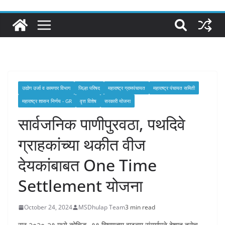
उद्योग उर्जा व कामगार विभाग
जिल्हा परिषद
महाराष्ट्र ग्रामपंचायत
महाराष्ट्र पंचायत समिती
महाराष्ट्र शासन निर्णय - GR
वृत्त विशेष
सरकारी योजना
सार्वजनिक पाणीपुरवठा, पथदिवे
ग्राहकांच्या थकीत वीज
देयकांबाबत One Time
Settlement योजना
October 24, 2024
MSDhulap Team
3 min read
सन २०२०-२१ मध्ये कोचिङ- १९ विषाणूच्या वाढत्या संसर्गामुळे देशात तसेच