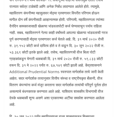
राज्यात सर्वत्र टाळेबंदी आणि अनेक निर्बंध लादण्यात आलेले होते. त्यामुळे,
महावितरण कंपनीच्या महसुलावर मोठ्या प्रमाणावर विपरीत परिणाम होऊन
मागील दोन वर्षे कंपनीसाठी आव्हानात्मक होती. परिणामी, महावितरणला त्यांच्या
दैनंदिन कामकाजासाठी खेळत्या भांडवलापोटी कर्ज घेण्यावाचून पर्याय राहिला
नाही. सबब, महावितरणने गेल्या काही वर्षांमध्ये आपल्या खेळत्या भांडवलाची गरज
पूर्ण करण्यासाठी मोठ्या प्रमाणावर कर्ज घेतले आहे. दि. ३१ मार्च २०२० रोजी
रु. ३९.१५२ कोटी कर्ज दायित्व होते व ते वाढून दि. ३० जून २०२२ रोजी रु.
५३.३६९ कोटी इतके झाले आहे. तसेच, महावितरणची वीज बिला पोटी
ग्राहकांकडून येणारी थकबाकी दि. ३१ मार्च २०२० रोजी रु. ५९,८३३ कोटी
वरून दि. ३१ मे २०२२ पर्यंत रु. ६७,१४९ कोटी झाली आहे. केंद्रशासनाने
Additional Prudential Norms स्वरुपात मार्गदर्शक तत्वे जारी केली
आहेत. सदर मार्गदर्शक तत्वानुसार वित्तीय संस्था व राष्ट्रीयकृत बँकानी, वीज
वितरण कंपन्यांना कर्ज मंजूर करताना सदर मार्गदर्शक तत्वांची परिपूर्ण पूर्तता होत
असल्याचे बंधनकारक करण्यात आले आहे. याशिवाय शासकीय विभागाची वीज
देयके थकबाकी शून्य असणे अशा प्रकारच्या अटींचा समावेश करण्यात आलेला
आहे.
दि. ३० जून २०२२ पर्यंत महावितरणला राज्य शासनाकडून मिळणाऱ्या