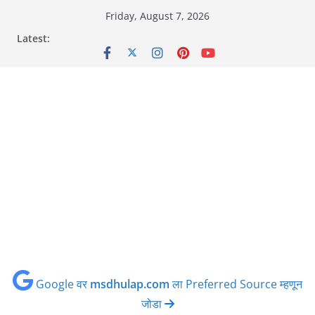
Skip
Friday, August 7, 2026
to
Latest:
content
Google वर
msdhulap.com
ला Preferred Source म्हणून
जोडा