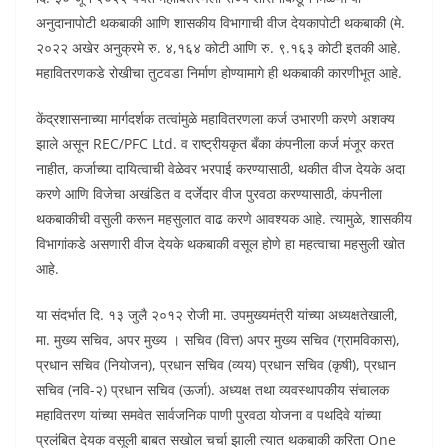
अनुदानापोटी थकबाकी आणि शासकीय विभागाची वीज देयकापोटी थकबाकी (मे.
२०२२ अखेर अनुक्रमे रु. ४,१६४ कोटी आणि रु. ९.१६३ कोटी इतकी आहे.
महावितरणकडे रोखीचा तुटवडा निर्माण होण्यामागे ही थकबाकी कारणीभूत आहे.
केंद्रशासनाच्या मार्गदर्शक तत्वांमुळे महावितरणला कर्ज उभारणी करणे अशक्य
झाले असून REC/PFC Ltd. व राष्ट्रीयकृत बँका कंपनीला कर्ज मंजूर करत
नाहीत, कर्जाच्या दायित्वाची वेळेवर भरपाई करण्यासाठी, थकीत वीज देयके अदा
करणे आणि विजेचा अखंडित व दर्जेदार वीज पुरवठा करण्यासाठी, कंपनीला
थकबाकीची वसुली करून महसुलात वाढ करणे आवश्यक आहे. त्यामुळे, शासकीय
विभागांकडे असणारी वीज देयके थकबाकी वसूल होणे हा महत्वाचा महसुली खोत
आहे.
या संदर्भात दि. १३ जुलै २०१२ रोजी मा. उपमुख्यमंत्री यांच्या अध्यक्षतेखाली,
मा. मुख्य सचिव, अपर मुख्य । सचिव (वित्त) अपर मुख्य सचिव (ग्रामविकास),
प्रधान सचिव (नियोजन), प्रधान सचिव (व्यय) प्रधान सचिव (कृषी), प्रधान
सचिव (नवि-२) प्रधान सचिव (ऊर्जा). अध्यक्ष तथा व्यवस्थापकीय संचालक
महावितरण यांच्या समवेत सार्वजनिक पाणी पुरवठा योजना व पथदिवे यांच्या
प्रलंबित देयक वसूली बाबत सखोल चर्चा झाली त्यात थकबाकी करिता One