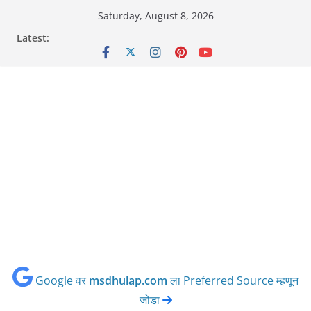
Skip
Saturday, August 8, 2026
to
Latest:
content
Google वर
msdhulap.com
ला Preferred Source म्हणून
जोडा