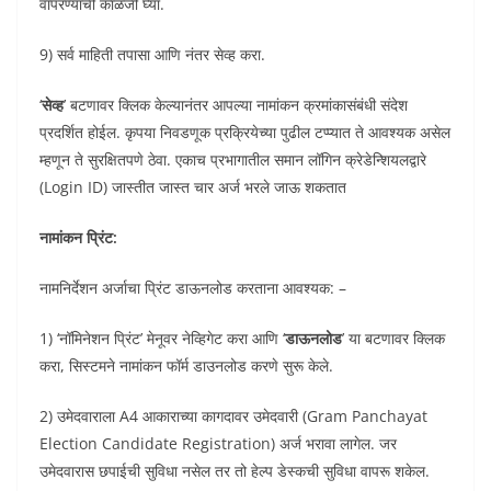
वापरण्याची काळजी घ्या.
9) सर्व माहिती तपासा आणि नंतर सेव्ह करा.
‘
सेव्ह
’ बटणावर क्लिक केल्यानंतर आपल्या नामांकन क्रमांकासंबंधी संदेश
प्रदर्शित होईल. कृपया निवडणूक प्रक्रियेच्या पुढील टप्प्यात ते आवश्यक असेल
म्हणून ते सुरक्षितपणे ठेवा. एकाच प्रभागातील समान लॉगिन क्रेडेन्शियलद्वारे
(Login ID) जास्तीत जास्त चार अर्ज भरले जाऊ शकतात
नामांकन प्रिंट:
नामनिर्देशन अर्जाचा प्रिंट डाऊनलोड करताना आवश्यक: –
1) ‘नॉमिनेशन प्रिंट’ मेनूवर नेव्हिगेट करा आणि ‘
डाऊनलोड
’ या बटणावर क्लिक
करा, सिस्टमने नामांकन फॉर्म डाउनलोड करणे सुरू केले.
2) उमेदवाराला A4 आकाराच्या कागदावर उमेदवारी (Gram Panchayat
Election Candidate Registration) अर्ज भरावा लागेल. जर
उमेदवारास छपाईची सुविधा नसेल तर तो हेल्प डेस्कची सुविधा वापरू शकेल.