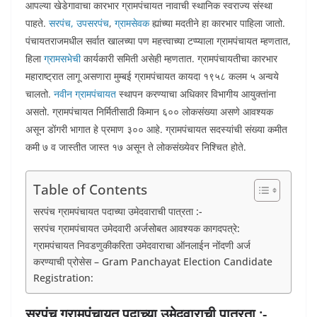
आपल्या खेडेगावाचा कारभार ग्रामपंचायत नावाची स्थानिक स्वराज्य संस्था
पाहते.
सरपंच, उपसरपंच
,
ग्रामसेवक
ह्यांच्या मदतीने हा कारभार पाहिला जातो.
पंचायतराजमधील सर्वात खालच्या पण महत्त्वाच्या टप्प्याला ग्रामपंचायत म्हणतात,
हिला
ग्रामसभेची
कार्यकारी समिती असेही म्हणतात. ग्रामपंचायतीचा कारभार
महाराष्ट्रात लागू असणारा मुम्बई ग्रामपंचायत कायदा १९५८ कलम ५ अन्वये
चालतो.
नवीन ग्रामपंचायत
स्थापन करण्याचा अधिकार विभागीय आयुक्तांना
असतो. ग्रामपंचायत निर्मितीसाठी किमान ६०० लोकसंख्या असणे आवश्यक
असून डोंगरी भागात हे प्रमाण ३०० आहे. ग्रामपंचायत सदस्यांची संख्या कमीत
कमी ७ व जास्तीत जास्त १७ असून ते लोकसंख्येवर निश्चित होते.
Table of Contents
सरपंच ग्रामपंचायत पदाच्या उमेदवाराची पात्रता :-
सरपंच ग्रामपंचायत उमेदवारी अर्जसोबत आवश्यक कागदपत्रे:
ग्रामपंचायत निवडणुकीकरिता उमेदवाराचा ऑनलाईन नोंदणी अर्ज
करण्याची प्रोसेस – Gram Panchayat Election Candidate
Registration:
सरपंच ग्रामपंचायत पदाच्या उमेदवाराची पात्रता :-