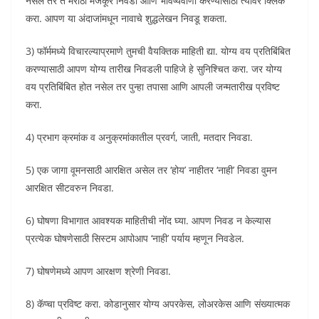
नसेल तर ते मराठी मजकूर निवडा आणि भविष्यवाणी करण्यासाठी त्यावर क्लिक
करा. आपण या अंदाजांमधून नावाचे शुद्धलेखन निवडू शकता.
3) फॉर्ममध्ये विचारल्याप्रमाणे तुमची वैयक्तिक माहिती द्या. योग्य वय प्रतिबिंबित
करण्यासाठी आपण योग्य तारीख निवडली पाहिजे हे सुनिश्चित करा. जर योग्य
वय प्रतिबिंबित होत नसेल तर पुन्हा तपासा आणि आपली जन्मतारीख प्रविष्ट
करा.
4) प्रभाग क्रमांक व अनुक्रमांकातील प्रवर्ग, जाती, मतदार निवडा.
5) एक जागा वूमनसाठी आरक्षित असेल तर ‘होय’ नाहीतर ‘नाही’ निवडा वुमन
आरक्षित सीटवरुन निवडा.
6) घोषणा विभागात आवश्यक माहितीची नोंद घ्या. आपण निवड न केल्यास
प्रत्येक घोषणेसाठी सिस्टम आपोआप ‘नाही’ पर्याय म्हणून निवडेल.
7) घोषणेमध्ये आपण आरक्षण श्रेणी निवडा.
8) कॅप्चा प्रविष्ट करा. कोडानुसार योग्य अपरकेस, लोअरकेस आणि संख्यात्मक