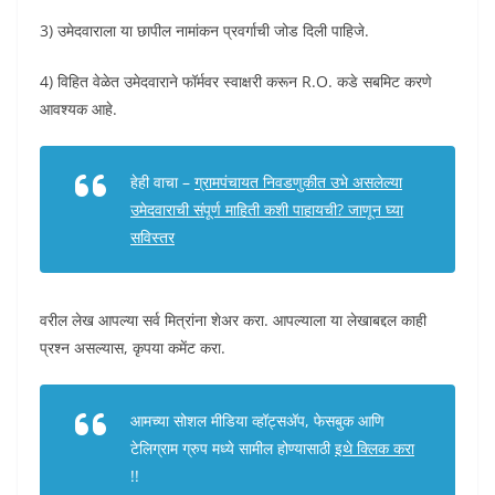
3) उमेदवाराला या छापील नामांकन प्रवर्गाची जोड दिली पाहिजे.
4) विहित वेळेत उमेदवाराने फॉर्मवर स्वाक्षरी करून R.O. कडे सबमिट करणे
आवश्यक आहे.
हेही वाचा –
ग्रामपंचायत निवडणुकीत उभे असलेल्या
उमेदवाराची संपूर्ण माहिती कशी पाहायची? जाणून घ्या
सविस्तर
वरील लेख आपल्या सर्व मित्रांना शेअर करा. आपल्याला या लेखाबद्दल काही
प्रश्न असल्यास, कृपया कमेंट करा.
आमच्या सोशल मीडिया व्हॉट्सअ‍ॅप, फेसबुक आणि
टेलिग्राम ग्रुप मध्ये सामील होण्यासाठी
इथे क्लिक करा
!!