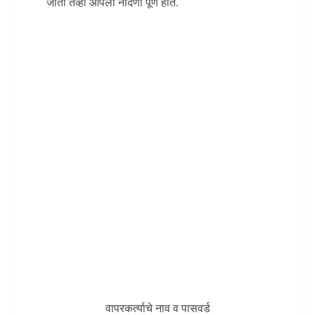
जातो तेव्हा आपली नोंदणी पूर्ण होते.
वापरकर्त्याचे नाव व पासवर्ड