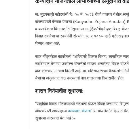
कन्यादान योजनेतील लाभार्थ्यांच्या अनुदानात वा
मा. मुख्यमंत्री महोदयांनी दि. २० मे, २०२३ रोजी पालघर येथील सामु
दांपत्यांसाठी देण्यात येणाऱ्या (Kanyadan Yojana Anudan)
अ
व बालविकास विभागांतर्गत “शुभमंगल सामुहिक/नोंदणीकृत विवाह योजना”
विवाह राबविणाऱ्या स्वयंसेवी संस्थांना रु. २,५००/- एवढे प्रोत्साहना
घेण्यात आला आहे.
सदर मंत्रिमंडळ बैठकीमध्ये “आदिवासी विकास विभाग, सामाजिक न्या
राबविण्यात येणाऱ्या उपरोक्त योजनेशी समरुप असलेल्या विवाह योजनेंत
वाढ करण्यास मान्यता दिलेली आहे. मा. मंत्रिमंडळाच्या बैठकीतील निर्णय
येणाऱ्या अनुदानात वाढ करण्याची बाब शासनाच्या विचाराधीन होती.
शासन निर्णयातील सुधारणा:
“सामुहिक विवाह सोहळयामध्ये सहभागी होऊन विवाह करणाऱ्या विमुक्त
दांपत्यांसाठी अर्थसहाय्य
कन्यादान योजना
” या योजनेंतर्गत देण्यात य
सुधारणा करण्यात येत आहे :-