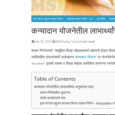
इतर मागास बहुजन कल्याण विभाग
महाराष्ट्र शासन निर्णय - GR
वृत्त विशेष
सरकार
कन्यादान योजनेतील लाभार्थ्यां
July 18, 2024
MSDhulap Team
2 min read
शासन निर्णयान्वये “सामुहिक विवाह सोहळयामध्ये सहभागी होऊन विवाह
नवविवाहित दांपत्यांसाठी अर्थसहाय्य
कन्यादान योजना
” या योजनेंतर
२०,०००/- इतकी रक्कम व विवाह सोहळा आयोजित करणाऱ्या स्वयंसेवी स
Table of Contents
कन्यादान योजनेतील लाभार्थ्यांच्या अनुदानात वाढ!
शासन निर्णयातील सुधारणा:
संपर्क कार्यालयाचे नांव:
इतर मागास बहुजन कल्याण विभाग शासन निर्णय – Kanyadan