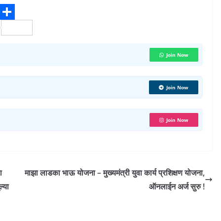
S
h
a
Join Now
r
e
Join Now
Join Now
ा
माझा लाडका भाऊ योजना – मुख्यमंत्री युवा कार्य प्रशिक्षण योजना,
ल्या
ऑनलाईन अर्ज सुरु !