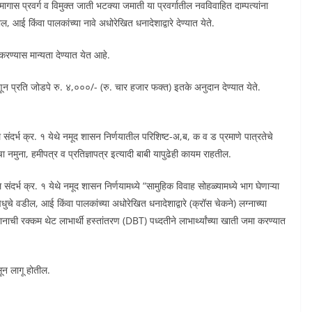
ागास प्रवर्ग व विमुक्त जाती भटक्या जमाती या प्रवर्गातील नवविवाहित दाम्पत्यांना
आई किंवा पालकांच्या नावे अधोरेखित धनादेशाद्वारे देण्यात येते.
रण्यास मान्यता देण्यात येत आहे.
्हणून प्रति जोडपे रु. ४,०००/- (रु. चार हजार फक्त) इतके अनुदान देण्यात येते.
दर्भ क्र. १ येथे नमूद शासन निर्णयातील परिशिष्ट-अ,ब, क व ड प्रमाणे पात्रतेचे
 नमुना, हमीपत्र व प्रतिज्ञापत्र इत्यादी बाबी यापुढेही कायम राहतील.
र्भ क्र. १ येथे नमूद शासन निर्णयामध्ये “सामुहिक विवाह सोहळ्यामध्ये भाग घेणाऱ्या
 वधुचे वडील, आई किंवा पालकांच्या अधोरेखित धनादेशाद्वारे (क्रॉस चेकने) लग्नाच्या
ची रक्कम थेट लाभार्थी हस्तांतरण (DBT) पध्दतीने लाभार्थ्यांच्या खाती जमा करण्यात
सून लागू होतील.