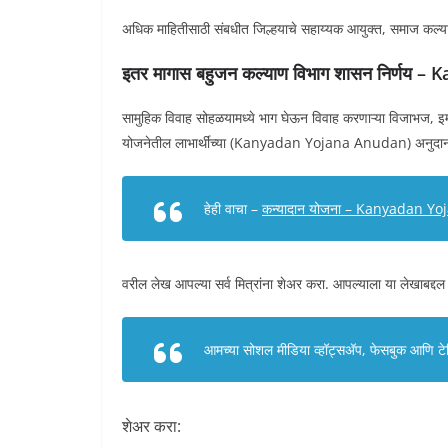
अधिक माहितीसाठी संबधीत जिल्हयाचे सहाय्यक आयुक्त, समाज कल्
इतर मागास बहुजन कल्याण विभाग शासन निर्णय
सामुहिक विवाह सोहळयामध्ये भाग घेऊन विवाह करणाऱ्या विजाभज, इमाव व
योजनेतील लाभार्थींच्या (Kanyadan Yojana Anudan) अनुदाना
हेही वाचा –
कन्यादान योजना – Kanyadan Yo
वरील लेख आपल्या सर्व मित्रांना शेअर करा. आपल्याला या लेखाबद्दल
आमच्या सोशल मीडिया व्हॉट्सअ‍ॅप, फेसबुक आणि टेलि
शेअर करा: