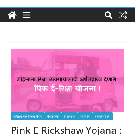
महिला व बाल विकास विभाग
विधानपरिषद
विधानसभा
वृत्त विशेष
सरकारी योजना
Pink E Rickshaw Yojana :