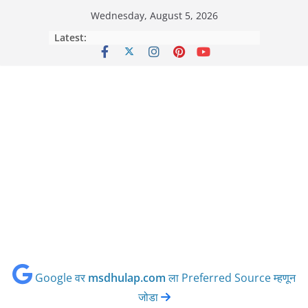
Skip
Wednesday, August 5, 2026
to
Latest:
content
Google वर
msdhulap.com
ला Preferred Source म्हणून
जोडा