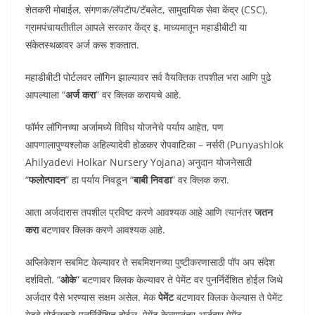
शेतकरी मोबाईल, संगणक/लॅपटॅाप/टॅबलेट, सामुदायिक सेवा केंद्र (CSC),
ग्रामपंचायतीतील आपले सरकार केंद्र इ. माध्यमातून महाडीबीटी या
संकेतस्थळावर अर्ज करू शकतात.
महाडीबीटी पोर्टलवर लॉगिन झाल्यावर सर्व वैयक्तिक तपशील भरा आणि पुढे
आपल्याला “
अर्ज करा
” वर क्लिक करायचे आहे.
फॉर्मर लॉगिनच्या अर्जामध्ये विविध योजनेचे पर्याय आहेत, पण
आपणालापुण्यश्लोक अहिल्यादेवी होळकर रोपवाटिका – नर्सरी (Punyashlok
Ahilyadevi Holkar Nursery Yojana) अनुदान योजनेसाठी
“
फलोत्पादन
” हा पर्याय निवडून “
बाबी निवडा
” वर क्लिक करा.
आता अर्जदारास तपशील प्रविष्ट करणे आवश्यक आहे आणि त्यानंतर
जतन
करा
बटणावर क्लिक करणे आवश्यक आहे.
अप्लिकेशन सबमिट केल्यावर ते सबमिशनच्या पुष्टीकरणासाठी पॉप अप संदेश
दर्शवितो. “
ओके
” बटणावर क्लिक केल्यावर ते पेमेंट वर पुनर्निर्देशित होईल जिथे
अर्जदार पैसे भरण्यास सक्षम असेल. मेक
पेमेंट
बटणावर क्लिक केल्यास ते पेमेंट
गेटवे पोर्टलकडे पुनर्निर्देशित होईल. पेमेंट केल्यानंतर अर्जदार पेमेंट