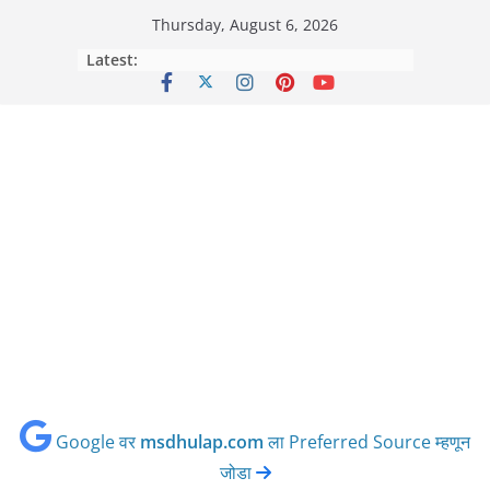
Skip
Thursday, August 6, 2026
to
Latest:
content
Google वर
msdhulap.com
ला Preferred Source म्हणून
जोडा