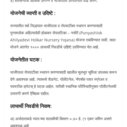
४) शेतकऱ्यांचे आर्थिक उत्पन्न व भाजीपाला उत्पादनात वाढ करणे.
योजनेची व्याप्ती व उदिष्टे :
राज्यातील सर्व जिल्हयात भाजीपाला व रोपवाटीका स्थापन करण्यासाठी
पुण्यश्लोक अहिल्यादेवी होळकर रोपवाटिका – नर्सरी (Punyashlok
Ahilyadevi Holkar Nursery Yojana) योजना राबविण्यात यावी. सदर
योजने अंतर्गत १००० लाभार्थी निवडीचे उद्दिष्टे ठरविण्यात येत आहे.
योजनेतील घटक :
भाजीपाला रोपवाटीका स्थापन करण्यासाठी खालील मूलभूत सुविधा उपलब्ध करुन
देणे आवश्यक आहे. त्यामध्ये शेडनेट, पॉलीटनेल, नॅपसॅक पावर स्प्रेअर व
प्लास्टीक क्रेटस् हे घटक आहेत. यापैकी स्थानिक परिस्थितीनुसार पॉलीटनेलची
उभारणी करणे ऐच्छिक राहील.
लाभार्थी निवडीचे निकष:
अ) अर्जदाराकडे स्वतःच्या मालकीची किमान ०.४० हे. (१ एकर जमिन असणे
आवश्यक आहे.