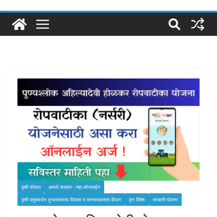
कृषी योजना
आपले सरकार - महा-ऑनलाईन
कृषी पशुसंवर्धन दुग्‍धव्‍यवसाय विकास व मत्‍स्‍यव्‍यवसाय विभाग
वृत्त विशेष
सरकारी योजना