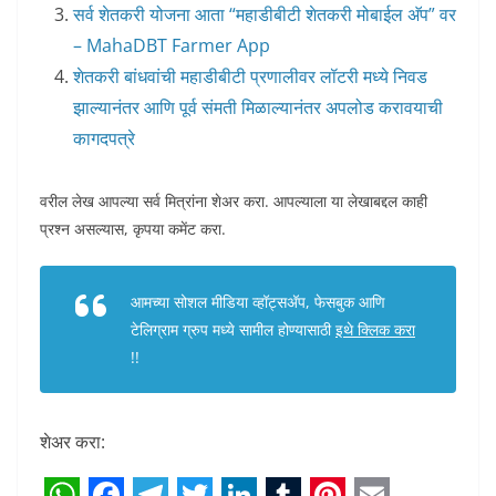
सर्व शेतकरी योजना आता “महाडीबीटी शेतकरी मोबाईल अ‍ॅप” वर
– MahaDBT Farmer App
शेतकरी बांधवांची महाडीबीटी प्रणालीवर लॉटरी मध्ये निवड
झाल्यानंतर आणि पूर्व संमती मिळाल्यानंतर अपलोड करावयाची
कागदपत्रे
वरील लेख आपल्या सर्व मित्रांना शेअर करा. आपल्याला या लेखाबद्दल काही
प्रश्न असल्यास, कृपया कमेंट करा.
आमच्या सोशल मीडिया व्हॉट्सअ‍ॅप, फेसबुक आणि
टेलिग्राम ग्रुप मध्ये सामील होण्यासाठी
इथे क्लिक करा
!!
शेअर करा: