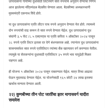
उत्पादकांना गायीच्या दुधासाठी लिटरमागे सात रुपयांचे अनुदान देण्याचा निर्णय
आज झालेल्या मंत्रिमंडळ बैठकीत घेण्यात आला. बैठकीच्या अध्यक्षस्थानी
मुख्यमंत्री एकनाथ शिंदे होते.
या दूध उत्पादकांना प्रति लीटर पाच रुपये अनुदान देण्यात येत होते. त्यामध्ये
दोन रुपयांची वाढ करून ते सात रुपये देण्यात येईल. दूध उत्पादकांना दूध
संघांनी ३.५ फॅट /८.५ एसएनएफ या प्रति करिता १ ऑक्टोबर २०२४ पासून
२८ रुपये प्रति लिटर इतका दर देणे बंधनकारक आहे. त्यानंतर दूध उत्पादकांना
शासनामार्फत सात रुपये प्रतिलिटर त्यांच्या बँक खात्यावर वर्ग करण्यात येतील.
त्यामुळे या शेतकऱ्यांना दुधासाठी प्रतिलिटर ३५ रुपये भाव यापुढेही मिळत
राहणार आहे.
ही योजना १ ऑक्टोबर २०२४ पासून राबवण्यात येईल. मात्र तिचा आढावा
घेऊन मुदतवाढ देण्यात येईल. या योजनेसाठी ९६५ कोटी २४ लाख इतक्या
खर्चास मान्यता देण्यात आली.
२२) कुणबीच्या तीन पोट जातींचा इतर मागासवर्ग यादीत
समावेश