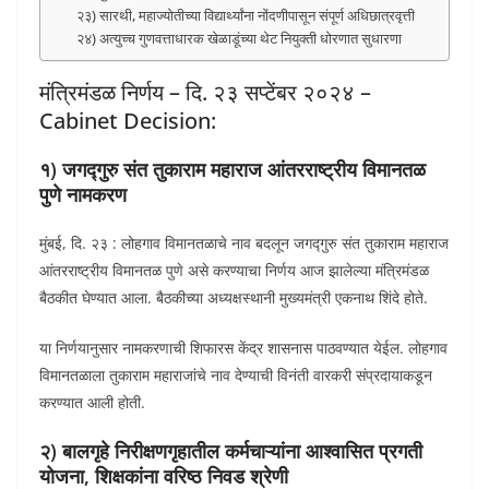
२३) सारथी, महाज्योतीच्या विद्यार्थ्यांना नोंदणीपासून संपूर्ण अधिछात्रवृत्ती
२४) अत्युच्च गुणवत्ताधारक खेळाडूंच्या थेट नियुक्ती धोरणात सुधारणा
मंत्रिमंडळ निर्णय – दि. २३ सप्टेंबर २०२४ –
Cabinet Decision:
१) जगद्गुरु संत तुकाराम महाराज आंतरराष्ट्रीय विमानतळ
पुणे नामकरण
मुंबई, दि. २३ : लोहगाव विमानतळाचे नाव बदलून जगद्गुरु संत तुकाराम महाराज
आंतरराष्ट्रीय विमानतळ पुणे असे करण्याचा निर्णय आज झालेल्या मंत्रिमंडळ
बैठकीत घेण्यात आला. बैठकीच्या अध्यक्षस्थानी मुख्यमंत्री एकनाथ शिंदे होते.
या निर्णयानुसार नामकरणाची शिफारस केंद्र शासनास पाठवण्यात येईल. लोहगाव
विमानतळाला तुकाराम महाराजांचे नाव देण्याची विनंती वारकरी संप्रदायाकडून
करण्यात आली होती.
२) बालगृहे निरीक्षणगृहातील कर्मचाऱ्यांना आश्वासित प्रगती
योजना, शिक्षकांना वरिष्ठ निवड श्रेणी