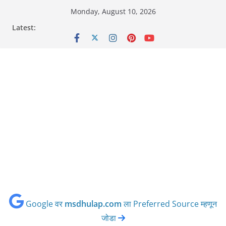
Skip
Monday, August 10, 2026
to
Latest:
content
Google वर
msdhulap.com
ला Preferred Source म्हणून
जोडा