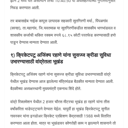
झोन 2 मध्ये येत असल्याने तिची 10:40:50 या अर्थसहाय्याच्या गुणोत्तरानुसार
निवड करण्यात आली.
तर बाबासाहेब नाईक कापूस उत्पादक सहकारी सुतगिरणी मर्या., पिंपळगांव
(कान्हा), ता.महागांव, जि.यवतमाळ या सूतगिरणीकडील शासकीय भागभांडवल व
शासकीय कर्जाची थकित रक्कम रुपये ६८.९५ कोटी परतफेड करण्यासाठी हप्ते
पाडून देण्यास मान्यता देण्यात आली.
९) क्रिकेटपटू अजिंक्य रहाणे यांना सुसज्ज क्रीडा सुविधा
उभारण्यासाठी वांद्रेतला भूखंड
क्रिकेटपटू अजिंक्य रहाणे यांना सुसज्ज क्रीडा सुविधा उभारण्यासाठी वांद्रे
येथील भूखंड देण्यास आज झालेल्या मंत्रिमंडळ बैठकीत मान्यता देण्यात आली.
बैठकीच्या अध्यक्षस्थानी मुख्यमंत्री एकनाथ शिंदे होते.
वांद्रे रिक्लमेशन येथील 2 हजार चौरस मीटरचा भूखंड हा रहाणे यांना तीस
वर्षांकरिता भाडेपट्ट्याने देण्यात येईल. यापूर्वी हा भूखंड क्रिकेटपटू सुनील
गावस्कर यांना इनडोअर क्रिकेट प्रक्षिशण केंद्रासाठी 1988 मध्ये वितरित
करण्यात आला होता. मात्र या भूखंडावर कोणतेही काम न झाल्याने शासनाने तो