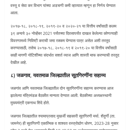
वस्तू व सेवा कर विभाग यांच्या अडचणी कमी व्हाव्यात म्हणून हा निर्णय घेण्यात
आला.
२०१७-१८, २०१८-१९, २०१९-२० व २०२०-२१ या वित्तीय वर्षांसाठी कलम
३९ अन्वये ३० नोव्हेंबर 2021 पर्यंतच्या दिवसापर्यंत दाखल केलेल्या कोणत्याही
विवरणामध्ये निविष्टी कराची जमा रक्कम घेण्यास पात्र असेल अशी तरतूद
करण्यासाठी, तसेच २०१७-१८, २०१८-१९ व २०१९-२० या वित्तीय वर्षांसाठी
काही मागणी नोटिशींच्या संदर्भात सशर्त व्याज आणि शास्ती माफ करण्याची तरतूद
देखील आहे.
८) जळगाव, यवतमाळ जिल्ह्यातील सूतगिरणींना सहाय्य
जळगांव आणि यवतमाळ जिल्ह्यातील दोन सूतगिरणींना सहाय्य करण्यास आज
झालेल्या मंत्रिमंडळ बैठकीत मान्यता देण्यात आली. बैठकीच्या अध्यक्षस्थानी
मुख्यमंत्री एकनाथ शिंदे होते.
जळगाव जिल्ह्यातील श्यामाप्रसाद मुखर्जी सहकारी सूतगिरणी मर्या. शेंदुर्णी (ता.
जामनेर) ही सूतगिरणी एकात्मिक व शाश्वत वस्त्रोद्योग धोरण, 2023-28 नुसार