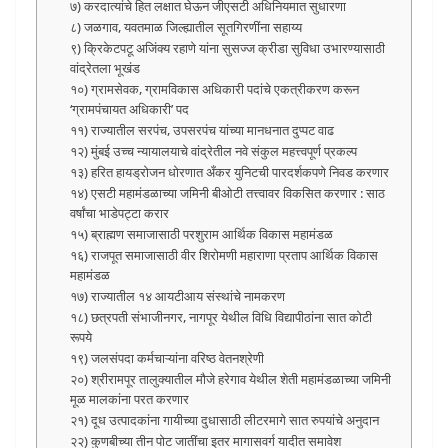
७) करदात्यांचे हित लक्षात घेऊन जीएसटी अधिनियमात सुधारणा
८) जळगाव, यवतमाळ जिल्ह्यातील सूतगिरणींना सहाय्य
९) क्रिकेटपटू अजिंक्य रहाणे यांना सुसज्ज क्रीडा सुविधा उभारण्यासाठी
वांद्रेतला भूखंड
१०) ग्रामसेवक, ग्रामविकास अधिकारी पदांचे एकत्रीकरण करून
‘ग्रामपंचायत अधिकारी’ पद
११) राज्यातील सरपंच, उपसरपंच यांच्या मानधनात दुप्पट वाढ
१२) मुंबई उच्च न्यायालयाचे वांद्रेतील नवे संकुल महत्त्वपूर्ण प्रकल्प
१३) हरित हायड्रोजन धोरणात अँकर युनिटची पारदर्शकपणे निवड करणार
१४) एसटी महामंडळाच्या जमिनी बीओटी तत्त्वावर विकसित करणार : साठ
वर्षांचा भाडेपट्टा करार
१५) ब्राह्मण समाजासाठी परशुराम आर्थिक विकास महामंडळ
१६) राजपूत समाजासाठी वीर शिरोमणी महाराणा प्रताप आर्थिक विकास
महामंडळ
१७) राज्यातील १४ आयटीआय संस्थांचे नामकरण
१८) छत्रपती संभाजीनगर, नागपूर येथील विधि विद्यापीठांना सात कोटी
रूपये
१९) जलसंपदा कर्मचाऱ्यांना वरिष्ठ वेतनश्रेणी
२०) श्रीरामपूर तालुक्यातील मौजे हरेगाव येथील शेती महामंडळाच्या जमिनी
मूळ मालकांना परत करणार
२१) दूध उत्पादकांना गायीच्या दुधासाठी लीटरमागे सात रुपयांचे अनुदान
२२) कुणबीच्या तीन पोट जातींचा इतर मागासवर्ग यादीत समावेश