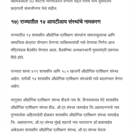
महामंडळाला 50 कोटींचे भागभांडवल देण्यात येईल तसेच याचे मुख्यालय
छत्रपती संभाजीनगर येथे राहील.
१७) राज्यातील १४ आयटीआय संस्थांचे नामकरण
राज्यातील १४ शासकीय औद्योगिक प्रशिक्षण संस्थांना समाजसुधारक आणि
सामाजिक क्षेत्रात योगदान देणाऱ्या व्यक्तिमत्वांची नावे देण्याचा निर्णय आज
मंत्रिमंडळ बैठकीत घेण्यात आला. बैठकीच्या अध्यक्षस्थानी मुख्यमंत्री एकनाथ
शिंदे होते.
राज्यात सध्या ४१९ शासकीय आणि ५८५ खाजगी औद्योगिक प्रशिक्षण संस्था
आहेत. यापैकी १४ शासकीय औद्योगिक प्रशिक्षण संस्थांची नावे बदलण्यात येणार
आहेत.
यानुसार औद्योगिक प्रशिक्षण संस्था बीडचे नाव कै. विनायकराव मेटे शासकीय
औद्योगिक प्रशिक्षण संस्था बीड, औ.प्र.संस्था जामखेड जि.अहमदनगरचे नाव
पुण्यश्लोक अहिल्यादेवी होळकर शासकीय औद्योगिक प्रशिक्षण संस्था जामखेड
जि. अहमदनगर, औ.प्र.संस्था मुंबई शहरचे नाव भारतरत्न डॉ.बाबासाहेब
आंबेडकर शासकीय औद्योगिक प्रशिक्षण संस्था, औ.प्र.संस्था येवला