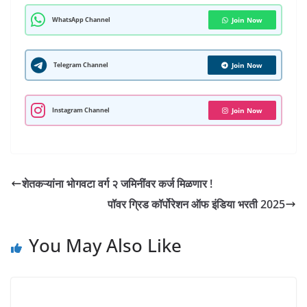
h
s
e
gr
er
e
bl
e
l
ar
WhatsApp Channel
Join Now
A
b
a
dI
r
st
e
p
o
m
n
Telegram Channel
Join Now
p
o
k
Instagram Channel
Join Now
शेतकऱ्यांना भोगवटा वर्ग २ जमिनींवर कर्ज मिळणार !
पॉवर ग्रिड कॉर्पोरेशन ऑफ इंडिया भरती 2025
You May Also Like