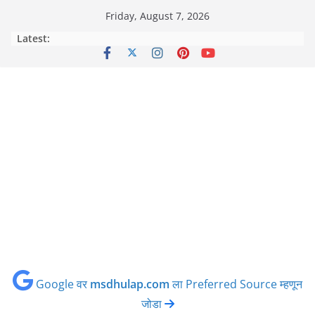
Skip
Friday, August 7, 2026
to
Latest:
content
Google वर
msdhulap.com
ला Preferred Source म्हणून
जोडा