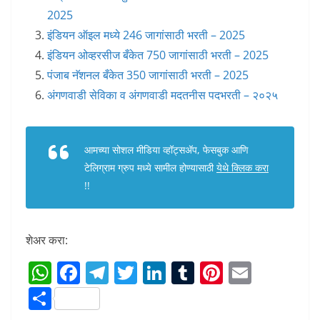
2025
इंडियन ऑइल मध्ये 246 जागांसाठी भरती – 2025
इंडियन ओव्हरसीज बँकेत 750 जागांसाठी भरती – 2025
पंजाब नॅशनल बँकेत 350 जागांसाठी भरती – 2025
अंगणवाडी सेविका व अंगणवाडी मदतनीस पदभरती – २०२५
आमच्या सोशल मीडिया व्हॉट्सअ‍ॅप, फेसबुक आणि
टेलिग्राम ग्रुप मध्ये सामील होण्यासाठी
येथे क्लिक करा
!!
शेअर करा:
W
F
T
T
Li
T
Pi
E
h
a
el
w
n
u
nt
m
S
at
c
e
itt
k
m
er
ai