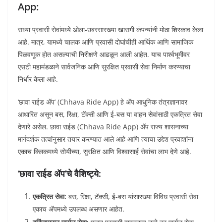
App:
सध्या प्रवासी सेवांमध्ये ओला-उबरसारख्या खासगी कंपन्यांनी मोठा शिरकाव केला
आहे. मात्र, यामध्ये चालक आणि प्रवासी दोघांचीही आर्थिक आणि सामाजिक
पिळवणूक होत असल्याची निरीक्षणे आढळून आली आहेत. याच पार्श्वभूमीवर
एसटी महामंडळाने सार्वजनिक आणि सुरक्षित प्रवासी सेवा निर्माण करण्याचा
निर्धार केला आहे.
‘छावा राईड ॲप’ (Chhava Ride App) हे ॲप आधुनिक तंत्रज्ञानावर
आधारित असून बस, रिक्षा, टॅक्सी आणि ई-बस या वाहन सेवांसाठी एकत्रित सेवा
देणारे असेल. छावा राईड (Chhava Ride App) ॲप राज्य शासनाच्या
मार्गदर्शक तत्वांनुसार तयार करण्यात आले आहे आणि त्याचा उद्देश प्रवाशांना
एकाच क्लिकमध्ये सोयीच्या, सुरक्षित आणि विश्वासार्ह सेवांचा लाभ देणे आहे.
‘छावा राईड ॲप’चे वैशिष्ट्ये:
एकत्रित सेवा:
बस, रिक्षा, टॅक्सी, ई-बस यांसारख्या विविध प्रवासी सेवा
एकाच ॲपमध्ये उपलब्ध असणार आहेत.