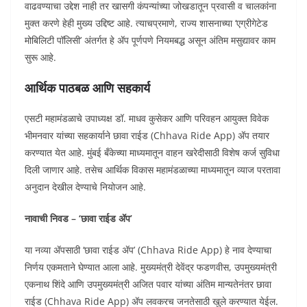
वाढवण्याचा उद्देश नाही तर खासगी कंपन्यांच्या जोखडातून प्रवासी व चालकांना
मुक्त करणे हेही मुख्य उद्दिष्ट आहे. त्याचप्रमाणे, राज्य शासनाच्या ‘एग्रीगेटेड
मोबिलिटी पॉलिसी’ अंतर्गत हे ॲप पूर्णपणे नियमबद्ध असून अंतिम मसुद्यावर काम
सुरू आहे.
आर्थिक पाठबळ आणि सहकार्य
एसटी महामंडळाचे उपाध्यक्ष डॉ. माधव कुसेकर आणि परिवहन आयुक्त विवेक
भीमनवार यांच्या सहकार्याने छावा राईड (Chhava Ride App) ॲप तयार
करण्यात येत आहे. मुंबई बँकेच्या माध्यमातून वाहन खरेदीसाठी विशेष कर्ज सुविधा
दिली जाणार आहे. तसेच आर्थिक विकास महामंडळाच्या माध्यमातून व्याज परतावा
अनुदान देखील देण्याचे नियोजन आहे.
नावाची निवड – ‘छावा राईड ॲप’
या नव्या ॲपसाठी ‘छावा राईड ॲप’ (Chhava Ride App) हे नाव देण्याचा
निर्णय एकमताने घेण्यात आला आहे. मुख्यमंत्री देवेंद्र फडणवीस, उपमुख्यमंत्री
एकनाथ शिंदे आणि उपमुख्यमंत्री अजित पवार यांच्या अंतिम मान्यतेनंतर छावा
राईड (Chhava Ride App) ॲप लवकरच जनतेसाठी खुले करण्यात येईल.