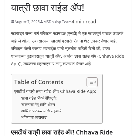
यात्री छावा राईड ॲप!
4 min read
August 7, 2025
MSDhulap Team
महाराष्ट्र राज्य मार्ग परिवहन महामंडळ (एसटी) ने एक महत्त्वपूर्ण पाऊल उचलले
आहे जे ओला, उबरसारख्या खासगी प्रवासी सेवांना थेट टक्कर देणार आहे.
परिवहन मंत्री प्रताप सरनाईक यांनी नुकतीच माहिती दिली की, राज्य
शासनाच्या पुढाकारातून ‘यात्री ॲप’, अर्थात ‘छावा राईड ॲप (Chhava Ride
App)’, लवकरच महाराष्ट्रभर लागू करण्यात येणार आहे.
Table of Contents
एसटीचं यात्री छावा राईड ॲप! Chhava Ride App:
‘छावा राईड ॲप’चे वैशिष्ट्ये:
शासनाचा हेतू आणि धोरण
आर्थिक पाठबळ आणि सहकार्य
भविष्याचा आराखडा
एसटीचं यात्री छावा राईड ॲप! Chhava Ride