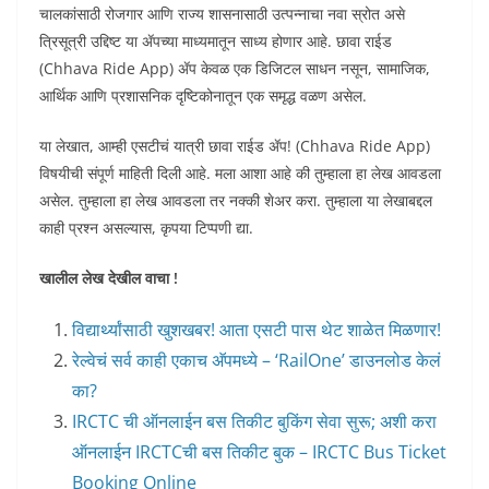
चालकांसाठी रोजगार आणि राज्य शासनासाठी उत्पन्नाचा नवा स्रोत असे
त्रिसूत्री उद्दिष्ट या ॲपच्या माध्यमातून साध्य होणार आहे. छावा राईड
(Chhava Ride App) ॲप केवळ एक डिजिटल साधन नसून, सामाजिक,
आर्थिक आणि प्रशासनिक दृष्टिकोनातून एक समृद्ध वळण असेल.
या लेखात, आम्ही एसटीचं यात्री छावा राईड ॲप! (Chhava Ride App)
विषयीची संपूर्ण माहिती दिली आहे. मला आशा आहे की तुम्हाला हा लेख आवडला
असेल. तुम्हाला हा लेख आवडला तर नक्की शेअर करा. तुम्हाला या लेखाबद्दल
काही प्रश्न असल्यास, कृपया टिप्पणी द्या.
खालील लेख देखील वाचा !
विद्यार्थ्यांसाठी खुशखबर! आता एसटी पास थेट शाळेत मिळणार!
रेल्वेचं सर्व काही एकाच अ‍ॅपमध्ये – ‘RailOne’ डाउनलोड केलं
का?
IRCTC ची ऑनलाईन बस तिकीट बुकिंग सेवा सुरू; अशी करा
ऑनलाईन IRCTCची बस तिकीट बुक – IRCTC Bus Ticket
Booking Online