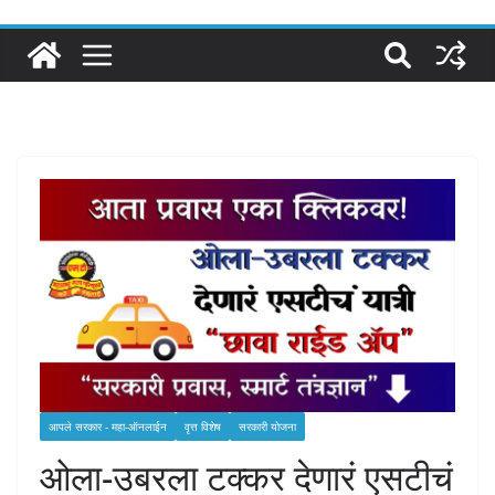
आपले सरकार - महा-ऑनलाईन
वृत्त विशेष
सरकारी योजना
ओला-उबरला टक्कर देणारं एसटीचं