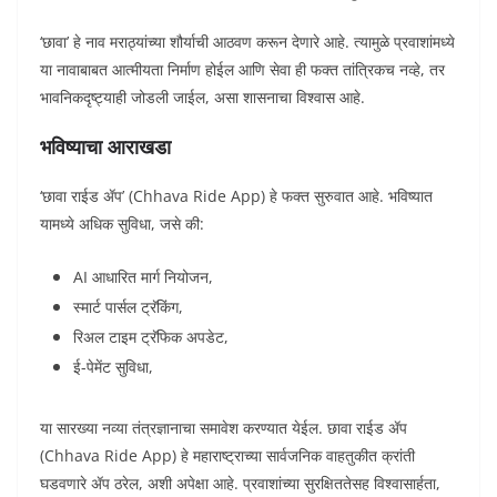
‘छावा’ हे नाव मराठ्यांच्या शौर्याची आठवण करून देणारे आहे. त्यामुळे प्रवाशांमध्ये
या नावाबाबत आत्मीयता निर्माण होईल आणि सेवा ही फक्त तांत्रिकच नव्हे, तर
भावनिकदृष्ट्याही जोडली जाईल, असा शासनाचा विश्वास आहे.
भविष्याचा आराखडा
‘छावा राईड ॲप’ (Chhava Ride App) हे फक्त सुरुवात आहे. भविष्यात
यामध्ये अधिक सुविधा, जसे की:
AI आधारित मार्ग नियोजन,
स्मार्ट पार्सल ट्रॅकिंग,
रिअल टाइम ट्रॅफिक अपडेट,
ई-पेमेंट सुविधा,
या सारख्या नव्या तंत्रज्ञानाचा समावेश करण्यात येईल. छावा राईड ॲप
(Chhava Ride App) हे महाराष्ट्राच्या सार्वजनिक वाहतुकीत क्रांती
घडवणारे ॲप ठरेल, अशी अपेक्षा आहे. प्रवाशांच्या सुरक्षिततेसह विश्वासार्हता,