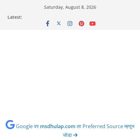
Skip
Saturday, August 8, 2026
to
Latest:
content
Google वर
msdhulap.com
ला Preferred Source म्हणून
जोडा