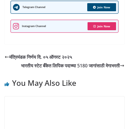
A
e
o
r
e
d
r
r
Telegram Channel
Join Now
p
o
a
r
I
e
p
k
m
n
s
Instagram Channel
Join Now
t
मंत्रिमंडळ निर्णय दि. ०५ ऑगस्ट २०२५
भारतीय स्टेट बँकेत लिपिक पदाच्या 5180 जागांसाठी मेगाभरती
You May Also Like