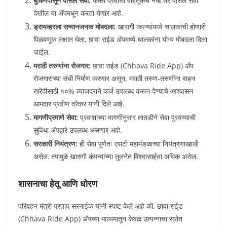
बुकिंगपासून पार्सल सेवा:
फक्त प्रवासी वाहतूकच नव्हे तर पार्सल सेवा
देखील या ॲपमधून करता येणार आहे.
ड्रायव्हरला सन्मानजनक मोबदला:
खासगी कंपन्यांमध्ये चालकांची होणारी
पिळवणूक लक्षात घेता, छावा राईड ॲपमध्ये चालकांना योग्य मोबदला दिला
जाईल.
मराठी तरुणांना रोजगार:
छावा राईड (Chhava Ride App) ॲप
रोजगाराच्या संधी निर्माण करणार असून, मराठी तरुण-तरुणींना वाहन
खरेदीसाठी १०% व्याजदराने कर्ज उपलब्ध करून देण्याचे आश्वासन
आमदार प्रवीण दरेकर यांनी दिले आहे.
मागणीप्रमाणे सेवा:
प्रवाशांच्या मागणीनुसार तातडीने सेवा पुरवण्याची
सुविधा ॲपद्वारे उपलब्ध असणार आहे.
सरकारी नियंत्रण:
ही सेवा पूर्णतः एसटी महामंडळाच्या नियंत्रणाखाली
असेल. त्यामुळे खासगी कंपन्यांच्या तुलनेत विश्वासार्हता अधिक असेल.
शासनाचा हेतू आणि धोरण
परिवहन मंत्री प्रताप सरनाईक यांनी स्पष्ट केले आहे की, छावा राईड
(Chhava Ride App) ॲपच्या माध्यमातून केवळ उत्पन्नाचा स्रोत