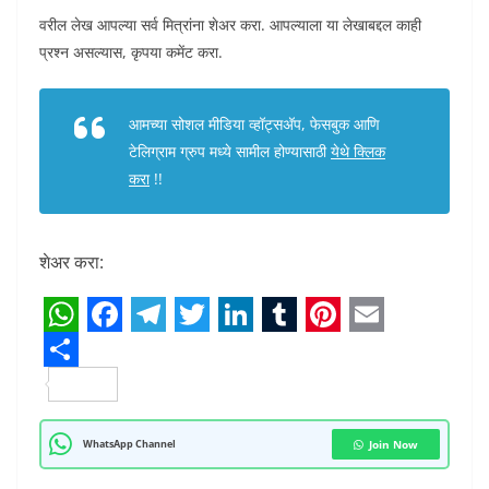
वरील लेख आपल्या सर्व मित्रांना शेअर करा. आपल्याला या लेखाबद्दल काही
प्रश्न असल्यास, कृपया कमेंट करा.
आमच्या सोशल मीडिया व्हॉट्सअ‍ॅप, फेसबुक आणि
टेलिग्राम ग्रुप मध्ये सामील होण्यासाठी
येथे क्लिक
करा
!!
शेअर करा:
W
F
T
T
L
T
P
E
h
S
a
e
w
i
u
i
m
a
h
c
l
i
n
m
n
a
t
a
e
e
t
k
b
t
i
WhatsApp Channel
Join Now
s
r
b
g
t
e
l
e
l