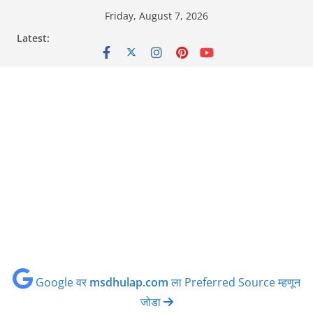
Skip
Friday, August 7, 2026
to
Latest:
content
Google वर
msdhulap.com
ला Preferred Source म्हणून
जोडा