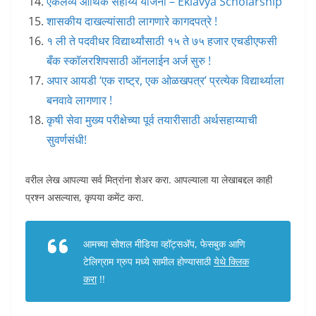
एकलव्य आर्थिक सहाय्य योजना – Eklavya Scholarship
शासकीय दाखल्यांसाठी लागणारे कागदपत्रे !
१ ली ते पदवीधर विद्यार्थ्यांसाठी १५ ते ७५ हजार एचडीएफसी
बँक स्कॉलरशिपसाठी ऑनलाईन अर्ज सुरु !
अपार आयडी ‘एक राष्ट्र, एक ओळखपत्र’ प्रत्येक विद्यार्थ्याला
बनवावे लागणार !
कृषी सेवा मुख्य परीक्षेच्या पूर्व तयारीसाठी अर्थसहाय्याची
सुवर्णसंधी!
वरील लेख आपल्या सर्व मित्रांना शेअर करा. आपल्याला या लेखाबद्दल काही
प्रश्न असल्यास, कृपया कमेंट करा.
आमच्या सोशल मीडिया व्हॉट्सअ‍ॅप, फेसबुक आणि
टेलिग्राम ग्रुप मध्ये सामील होण्यासाठी
येथे क्लिक
करा
!!