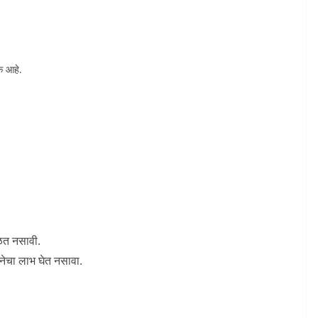
क आहे.
ळत नसावी.
जनेचा लाभ घेत नसावा.