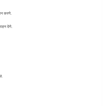
मान करणे.
साहन देणे.
हे.