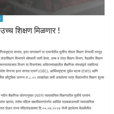
ा
उच्च शिक्षण मिळणार !
णिकदृष्ट्या मागास, इतर मागासवर्ग या प्रवर्गातील मुलींना मोफत शिक्षण देण्याची तरतूद
िक्षण विभागाने सोमवारी जारी केला. उच्च व तंत्र शिक्षण विभाग, वैद्यकीय शिक्षण
्स्यव्यवसाय विभाग या विभागांच्या अधिपत्त्याखालील शैक्षणिक संस्थांद्वारे राबविल्या
रे प्रवेश घेणाऱ्या इतर मागास प्रवर्ग (OBC), आर्थिकदृष्ट्या दुर्बल घटक (EWS) आणि
िक कौटुंबिक उत्पन्न रु.८.०० लाखापेक्षा कमी असलेल्या पात्र विद्यार्थ्यांना शिक्षण शुल्क
े. नवीन शैक्षणिक धोरणानुसार (NEP) व्यावसायिक शिक्षणातील मुलींचे प्रमाण
ी प्राप्त व्हाव्या, तसेच महिला सक्षमीकरणांतर्गत आर्थिक पाठबळाअभावी व्यावसायिक
विचारात घेऊन राज्य मंत्रिमंडळाच्या दि.०५.०७.२०२४ रोजी झालेल्या बैठकीतील