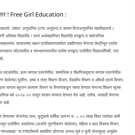
ळणार ! Free Girl Education :
यालये, अंशतः अनुदानित (टप्पा अनुदान) व कायम विनाअनुदानित महाविद्यालये /
गी अभिमत विद्यापीठे / स्वयं अर्थसहाय्यित विद्यापीठे वगळून) व सार्वजनिक
्यासक्रमांस, शासनाच्या सक्षम प्राधिकरणामार्फत राबविण्यात येणाऱ्या केंद्रीभूत प्रवेश
न कोट्यातील व संस्थास्तरावरील प्रवेश वगळून) प्रवेशित विद्यार्थ्यांपैकी, ज्या
हे,
्बल घटकांतील, इतर मागास प्रवर्गातील. सामाजिक व शैक्षणिकदृष्ट्या मागास प्रवर्गातील
 केलेल्या) मुलींना, उच्च व तंत्र शिक्षण विभाग, वैद्यकीय शिक्षण व औषधी द्रव्ये विभाग,
इतर मागास बहुजन कल्याण विभाग या विभागांकडून सध्या देण्यात येणाऱ्या शिक्षण शुल्क
ैक्षणिक वर्ष २०२४-२५ पासून शासन मान्यता देण्यात येत आहे. तसेच, यासाठी येणाऱ्या
ेत आहे.
ेण्याच्या योजनेचा लाभ, कुटूंबाचे वार्षिक उत्पन्न रु. ८.०० लाख किंवा त्यापेक्षा कमी
पासून प्रवेशित असलेल्या (अर्जाचे नुतनीकरण केलेल्या), महिला व बाल विकास विभाग,
थाबाह्य” या वर्गवारीमध्ये समाविष्ट होणाऱ्या अनाथ मुले व मुली यांनासुध्दा अनुज्ञेय