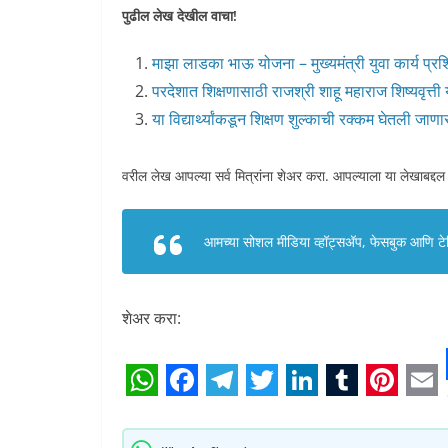
पुढील लेख देखील वाचा!
माझा लाडका भाऊ योजना – मुख्यमंत्री युवा कार्य प्र
परदेशात शिक्षणासाठी राजश्री शाहू महाराज शिष्यवृत्त
या विद्यार्थ्यांकडून शिक्षण शुल्काची रक्कम घेतली जा
वरील लेख आपल्या सर्व मित्रांना शेअर करा. आपल्याला या लेखाबद्दल
आमच्या सोशल मीडिया व्हॉट्सअ‍ॅप, फेसबुक आणि टेलि
शेअर करा:
W
F
T
T
L
T
P
E
h
a
e
w
i
u
i
m