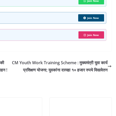
a
Join Now
r
e
Join Now
Join Now
डकी
CM Youth Work Training Scheme : मुख्यमंत्री युवा कार्य
ाहन !
प्रशिक्षण योजना; युवकांना दरमहा १० हजार रुपये विद्यावेतन