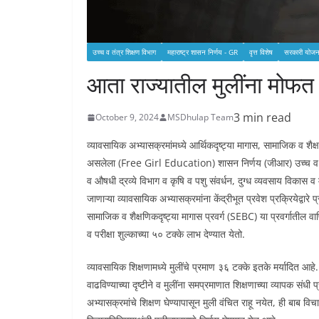
उच्च व तंत्र शिक्षण विभाग
महाराष्ट्र शासन निर्णय - GR
वृत्त विशेष
सरकारी योजन
आता राज्यातील मुलींना मोफत 
3 min read
October 9, 2024
MSDhulap Team
व्यावसायिक अभ्यासक्रमांमध्ये आर्थिकदृष्ट्या मागास, सामाजिक व शैक्ष
असलेला (Free Girl Education) शासन निर्णय (जीआर) उच्च व तंत्रश
व औषधी द्रव्ये विभाग व कृषि व पशु संवर्धन, दुग्ध व्यवसाय विकास व मत
जाणाऱ्या व्यावसायिक अभ्यासक्रमांना केंद्रीभूत प्रवेश प्रक्रियेद्वा
सामाजिक व शैक्षणिकदृष्ट्या मागास प्रवर्ग (SEBC) या प्रवर्गातील वार्ष
व परीक्षा शुल्काच्या ५० टक्के लाभ देण्यात येतो.
व्यावसायिक शिक्षणामध्ये मुलींचे प्रमाण ३६ टक्के इतके मर्यादित आह
वाढविण्याच्या दृष्टीने व मुलींना समप्रमाणात शिक्षणाच्या व्यापक संध
अभ्यासक्रमांचे शिक्षण घेण्यापासून मुली वंचित राहू नयेत, ही बाब 