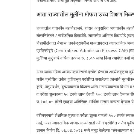
विचाराविनिमयाअंती पुढीलप्रमाणे निर्णय घेण्यात येत आहे.
आता राज्यातील मुलींना मोफत उच्च शिक्षण मि
राज्यातील शासकीय महाविद्यालये, शासन अनुदानित अशासकीय महाविद्
तंत्रनिकेतने / सार्वजनिक विद्यापीठे, शासकीय अभिमत विद्यापीठे (खाज
विद्यापीठांतर्गत येणाऱ्या उपकेंद्रामधील मान्यताप्राप्त व्यावसायिक अभ
प्रक्रियेद्वारे (Centralized Admission Process-CAP) (व्यवस्थाप
मुलींच्या कुटुंबाचे वार्षिक उत्पन्न रु. ८.०० लाख किंवा त्यापेक्षा कमी आ
अशा व्यावसायिक अभ्यासक्रमांसाठी प्रवेश घेणाऱ्या आर्थिकदृष्ट्या दुर
नवीन प्रवेशित तसेच पूर्वीपासून प्रवेशित असलेल्या (अर्जाचे नुतनीकरण
कृषि, पशुसंवर्धन, दुग्धव्यवसाय विकास आणि मत्स्यव्यवसाय विभाग व 
व परीक्षा शुल्काच्या ५० टक्के लाभा ऐवजी १०० टक्के लाभ देण्यास श
रु.९०६.०५ कोटी एवढ्या अतिरिक्त आर्थिक भारास मान्यता देण्यात य
वरीलप्रमाणे शैक्षणिक शुल्क व परीक्षा शुल्क यामध्ये १०० टक्के सवलत द
आहे, अशा व्यावसायिक अभ्यासक्रमांसाठी नवीन प्रवेशित तसेच पूर्वी
शासन निर्णय दि. ०६.०४.२०२३ मध्ये नमूद केलेल्या “संस्थात्मक” व “संस्