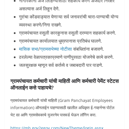
नागरिकांना अर्ज लिहिण्यासाठी सहकार्य करणे अर्जदार निरक्षर
असल्यास अर्ज लिहून देणे.
गुरांचा कोंडवाड्यात येणाऱ्या सर्व जनावरांची चारा-पाण्याची योग्य
व्यवस्था करणे/निगा राखणे.
ग्रामपंचायत वसुली कारकुनास वसुली दरम्यान सहकार्य करणे.
ग्रामपंचायत कार्यालयात धुम्रपानास प्रतिबंध घालणे.
मासिक सभा
/
ग्रामसभेच्या नोटीसा
संबधितांना बजावणे.
ठरलेल्या वेळापत्रकाप्रमाणे पाणीपुरवठा योजनेचे कामे करणे.
जलसुरक्षक म्हणून सर्व कर्तव्ये व जबाबदारी पार पाडणे.
ग्रामपंचायत कर्मचारी यांची माहिती आणि कर्मचारी पेमेंट स्टेटस
ऑनलाईन कसे पाहायचे?
ग्रामपंचायत कर्मचारी यांची माहिती (Gram Panchayat Employees
information) ऑनलाईन पाहण्यासाठी खालील अधिकृत ई-गव्हर्नन्स पोर्टल
भेट द्या आणि ग्रामसेवकाचे युजरनेम पासवर्ड घेऊन लॉगिन करा.
https://mh.gov2egov.com/NewTheme/login.aspx