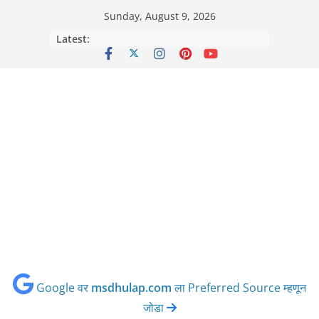
Skip
Sunday, August 9, 2026
to
Latest:
content
Google वर
msdhulap.com
ला Preferred Source म्हणून
जोडा