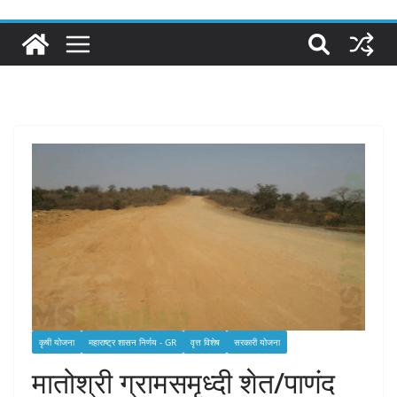
कृषी योजना
महाराष्ट्र शासन निर्णय - GR
वृत्त विशेष
सरकारी योजना
मातोश्री ग्रामसमृध्दी शेत/पाणंद