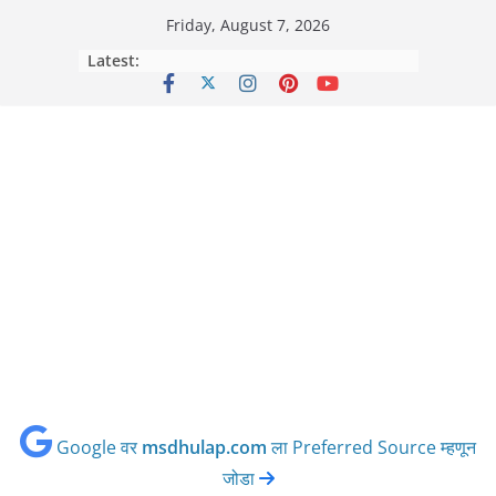
Skip
Friday, August 7, 2026
to
Latest:
content
Google वर
msdhulap.com
ला Preferred Source म्हणून
जोडा