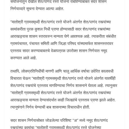
संयोजनातुन देखील शेत/पाणंद रस्ते योजना राबविण्याबाबत सदर शासन
निर्णयाव्दारे सुचना देण्यात आल्या आहेत.
“मातोश्री ग्रामसमृध्दी शेत/पाणंद रस्ते योजने अंतर्गत शेत/पाणंद रस्त्यांच्या
कामांकरीता पुरक कुशल निधी प्राप्त होण्यासाठी सदर शेत/पाणंद रस्त्यांच्या
आराखड्यास शासन स्तरावरुन मान्यता घेणे आवश्यक आहे. त्याकरीता संबंधीत
ग्रामपंचायत, पंचायत समिती आणि जिल्हा परिषद यांच्यामार्फत शासनस्तरावर
प्रस्ताव सादर करण्याबाबतचे वेळापत्रक उपरोक्त शासन निर्णयात नमूद
करण्यात आले आहे.
तथापि, लोकप्रतिनिधींची मागणी आणि चालु आर्थिक वर्षाचा उर्वरित कालावधी
विचारात घेऊन “मातोश्री ग्रामसमृध्दी शेत/पाणंद रस्ते योजने अंतर्गत यावर्षीही
शेत/पाणंद रस्त्यांचे प्रस्ताव मागविण्याचा निर्णय शासनाने घेतला आहे. त्यानुसार
“मातोश्री ग्रामसमृध्दी शेत/पाणंद रस्ते योजने अंतर्गत शेत/पाणंद रस्त्यांच्या
आराखड्यास मान्यता देण्यासंदर्भात काही जिल्ह्यांचे प्रस्ताव प्राप्त झाले आहेत.
त्यानुषंगाने निर्णय घेण्याची बाब शासनाच्या विचाराधीन होती.
सदर शासन निर्णयासोबत जोडलेल्या परिशिष्ट “अ” मध्ये नमूद शेत/पाणंद
रस्त्यांच्या कामांचा “मातोश्री ग्रामसमृध्दी शेत/पाणंद रस्ते योजनेच्या