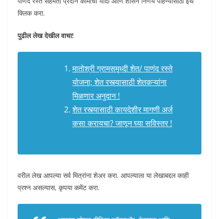
पाणंद रस्ते सहमती प्रदान कामांची यादी आणि शासन निर्णय पाहण्यासाठी इथे
क्लिक करा.
पुढील लेख देखील वाचा!
मातोश्री ग्रामसमृध्दी शेत/ पाणंद रस्ते
योजना; शेत रस्त्यासाठी शेतकऱ्यांना
मिळणार अनुदान !
शेत रस्त्यासाठी कायदेशीर मागणी अर्ज
कसा करायचा? जाणून घ्या सविस्तर !
वरील लेख आपल्या सर्व मित्रांना शेअर करा. आपल्याला या लेखाबद्दल काही
प्रश्न असल्यास, कृपया कमेंट करा.