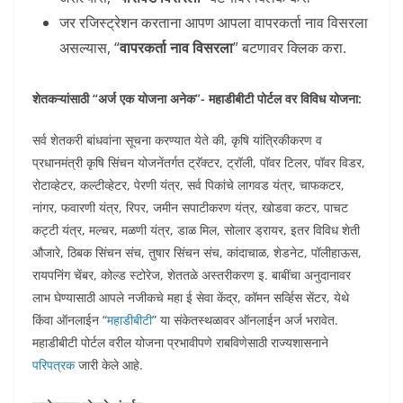
जर रजिस्ट्रेशन करताना आपण आपला वापरकर्ता नाव विसरला
असल्यास, “
वापरकर्ता नाव विसरला
” बटणावर क्लिक करा.
शेतकऱ्यांसाठी “अर्ज एक योजना अनेक”- महाडीबीटी पोर्टल वर विविध योजना:
सर्व शेतकरी बांधवांना सूचना करण्यात येते की, कृषि यांत्रिकीकरण व
प्रधानमंत्री कृषि सिंचन योजनेंतर्गत ट्रॅक्टर, ट्रॉली, पॉवर टिलर, पॉवर विडर,
रोटाव्हेटर, कल्टीव्हेटर, पेरणी यंत्र, सर्व पिकांचे लागवड यंत्र, चाफकटर,
नांगर, फवारणी यंत्र, रिपर, जमीन सपाटीकरण यंत्र, खोडवा कटर, पाचट
कट्टी यंत्र, मल्चर, मळणी यंत्र, डाळ मिल, सोलार ड्रायर, इतर विविध शेती
औजारे, ठिबक सिंचन संच, तुषार सिंचन संच, कांदाचाळ, शेडनेट, पॉलीहाऊस,
रायपनिंग चेंबर, कोल्ड स्टोरेज, शेततळे अस्तरीकरण इ. बाबींचा अनुदानावर
लाभ घेण्यासाठी आपले नजीकचे महा ई सेवा केंद्र, कॉमन सर्व्हिस सेंटर, येथे
किंवा ऑनलाईन “
महाडीबीटी
” या संकेतस्थळावर ऑनलाईन अर्ज भरावेत.
महाडीबीटी पोर्टल वरील योजना प्रभावीपणे राबविणेसाठी राज्यशासनाने
परिपत्रक
जारी केले आहे.