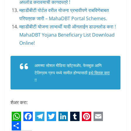
अपलोड करावयाची कागदपत्रे !
महाडीबीटी पोर्टल वरील योजना प्रभावीपणे राबविणेबाबत
परिपत्रक जारी – MahaDBT Portal Schemes.
महाडीबीटी योजना लाभार्थी यादी ऑनलाईन डाउनलोड करा !
MahaDBT Yojana Beneficiary List Download
Online!
आमच्या सोशल मीडिया व्हॉट्सअ‍ॅप, फेसबुक आणि
टेलिग्राम ग्रुप मध्ये सामील होण्यासाठी
इथे क्लिक करा
!!
शेअर करा:
W
F
T
T
L
T
P
E