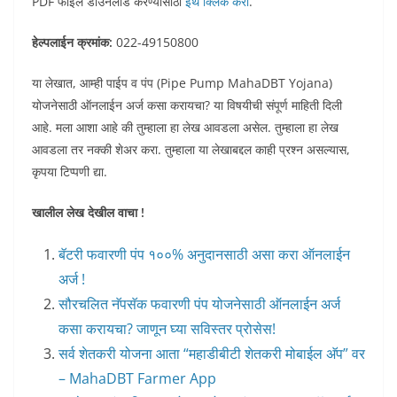
PDF फाईल डाउनलोड करण्यासाठी
इथे क्लिक करा
.
हेल्पलाईन क्रमांक:
022-49150800
या लेखात, आम्ही पाईप व पंप (Pipe Pump MahaDBT Yojana)
योजनेसाठी ऑनलाईन अर्ज कसा करायचा? या विषयीची संपूर्ण माहिती दिली
आहे. मला आशा आहे की तुम्हाला हा लेख आवडला असेल. तुम्हाला हा लेख
आवडला तर नक्की शेअर करा. तुम्हाला या लेखाबद्दल काही प्रश्न असल्यास,
कृपया टिप्पणी द्या.
खालील लेख देखील वाचा !
बॅटरी फवारणी पंप १००% अनुदानसाठी असा करा ऑनलाईन
अर्ज !
सौरचलित नॅपसॅक फवारणी पंप योजनेसाठी ऑनलाईन अर्ज
कसा करायचा? जाणून घ्या सविस्तर प्रोसेस!
सर्व शेतकरी योजना आता “महाडीबीटी शेतकरी मोबाईल अ‍ॅप” वर
– MahaDBT Farmer App