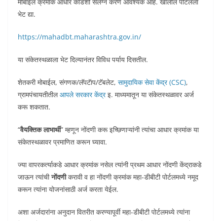
मोबाईल क्रमांक आधार कार्डशी संलग्न करणे आवश्यक आहे. खालील पोर्टलला
भेट द्या.
https://mahadbt.maharashtra.gov.in/
या संकेतस्थळाला भेट दिल्यानंतर विविध पर्याय दिसतील.
शेतकरी मोबाईल, संगणक/लॅपटॅाप/टॅबलेट,
सामुदायिक सेवा केंद्र (CSC)
,
ग्रामपंचायतीतील
आपले सरकार केंद्र
इ. माध्यमातून या संकेतस्थळावर अर्ज
करू शकतात.
“
वैयक्तिक लाभार्थी
” म्हणून नोंदणी करू इच्छिणाऱ्यांनी त्यांचा आधार क्रमांक या
संकेतस्थळावर प्रमाणित करून घ्यावा.
ज्या वापरकर्त्याकडे आधार क्रमांक नसेल त्यांनी प्रथम आधार नोंदणी केंद्राकडे
जाऊन त्यांची
नोंदणी
करावी व हा नोंदणी क्रमांक महा-डीबीटी पोर्टलमध्ये नमूद
करून त्यांना योजनांसाठी अर्ज करता येईल.
अशा अर्जदारांना अनुदान वितरीत करण्यापूर्वी महा-डीबीटी पोर्टलमध्ये त्यांना