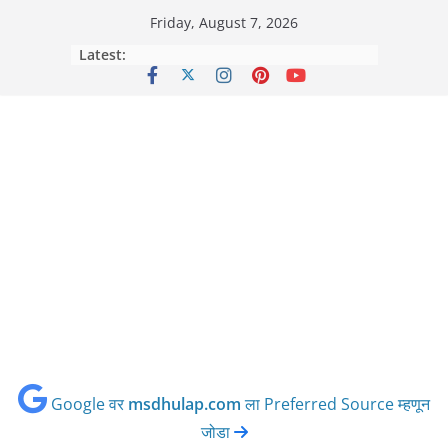
Skip
Friday, August 7, 2026
to
Latest:
content
Google वर
msdhulap.com
ला Preferred Source म्हणून
जोडा