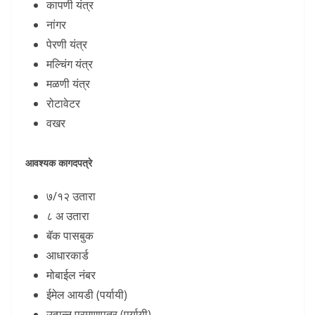
कापणी यंत्र
नांगर
पेरणी यंत्र
मल्चिंग यंत्र
मळणी यंत्र
रोटावेटर
वखर
आवश्यक कागदपत्रे
७/१२ उतारा
८ अ उतारा
बॅक पासबुक
आधारकार्ड
मोबाईल नंबर
ईमेल आयडी (पर्यायी)
उत्पन्न प्रमाणपत्र (पर्यायी)