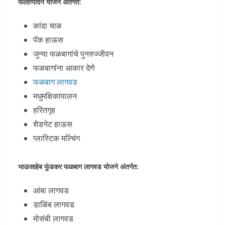
फलोत्पादन योजने अंतर्गत:
कांदा चाळ
पॅक हाऊस
जुन्या फळबागांचे पुनरुज्जीवन
फळबागांना आकार देणे
फळबाग लागवड
मधुमक्षिकापालन
हरितगृह
शेडनेट हाऊस
प्लास्टिक मल्चिंग
भाऊसाहेब फुंडकर फळबाग लागवड योजने अंतर्गत:
आंबा लागवड
डाळिंब लागवड
मोसंबी लागवड