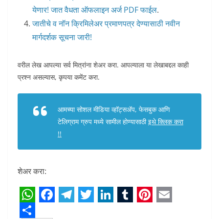
येणार! जात वैधता ऑफलाइन अर्ज PDF फाईल
.
जातीचे व नॉन क्रिमिलेअर प्रमाणपत्र देण्यासाठी नवीन
मार्गदर्शक सूचना जारी!
वरील लेख आपल्या सर्व मित्रांना शेअर करा. आपल्याला या लेखाबद्दल काही
प्रश्न असल्यास, कृपया कमेंट करा.
आमच्या सोशल मीडिया व्हॉट्सअ‍ॅप, फेसबुक आणि
टेलिग्राम ग्रुप मध्ये सामील होण्यासाठी
इथे क्लिक करा
!!
शेअर करा:
W
F
T
T
L
T
P
E