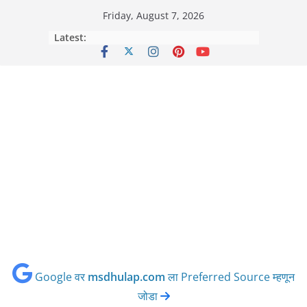
Skip
Friday, August 7, 2026
to
Latest:
content
Google वर
msdhulap.com
ला Preferred Source म्हणून
जोडा