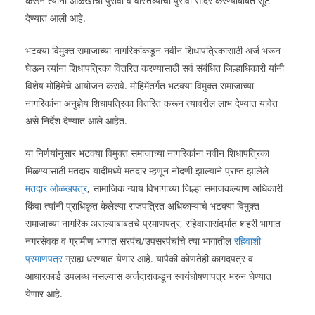
करून त्यांना ओळखीचा पुरावा व वास्तव्याचा पुरावा सादर करण्याबाबत सूट
देण्यात आली आहे.
भटक्या विमुक्त समाजाच्या नागरिकांकडून नवीन शिधापत्रिकासाठी अर्ज भरून
घेऊन त्यांना शिधापत्रिका वितरित करण्यासाठी सर्व संबंधित जिल्हाधिकारी यांनी
विशेष मोहिमेचे आयोजन करावे. मोहिमेंतर्गत भटक्या विमुक्त समाजाच्या
नागरिकांना अनुज्ञेय शिधापत्रिका वितरित करून त्यावरील लाभ देण्यात यावेत
असे निर्देश देण्यात आले आहेत.
या निर्णयांनुसार भटक्या विमुक्त समाजाच्या नागरिकांना नवीन शिधापत्रिका
मिळण्यासाठी मतदार यादीमध्ये मतदार म्हणून नोंदणी झाल्याने प्राप्त झालेले
मतदार ओळखपत्र
, सामाजिक न्याय विभागाच्या जिल्हा समाजकल्याण अधिकारी
किंवा त्यांनी प्राधिकृत केलेल्या राजपत्रित अधिकाऱ्याचे भटक्या विमुक्त
समाजाच्या नागरिक असल्याबाबतचे प्रमाणपत्र, रहिवासासंदर्भात शहरी भागात
नगरसेवक व ग्रामीण भागात सरपंच/उपसरपंचांचे त्या भागातील
रहिवाशी
प्रमाणपत्र
ग्राह्य धरण्यात येणार आहे. यापैकी कोणतेही कागदपत्र व
आधारकार्ड उपलब्ध नसल्यास अर्जदाराकडून स्वयंघोषणापत्र भरुन घेण्यात
येणार आहे.