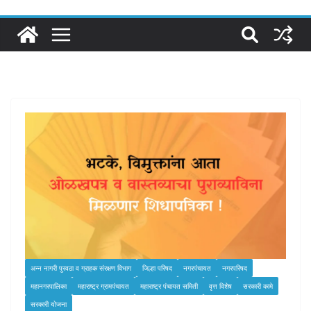
अन्‍न नागरी पुरवठा व ग्राहक संरक्षण विभाग
जिल्हा परिषद
नगरपंचायत
नगरपरिषद
महानगरपालिका
महाराष्ट्र ग्रामपंचायत
महाराष्ट्र पंचायत समिती
वृत्त विशेष
सरकारी कामे
सरकारी योजना