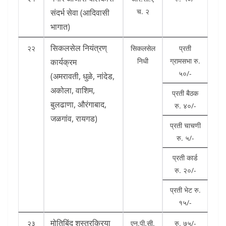
च. २
संदर्भ सेवा (आदिवासी
भागात)
सिकलसेल नियंत्रण्
२२
सिकलसेल
प्रती
निधी
ग्रामसभा रु.
कार्यक्रम
५०/-
(अमरावती, धुळे, नांदेड,
अकोला, वाशिम,
प्रती बैठक
बुलढाणा, औरंगाबाद,
रु. ४०/-
जळगांव, रायगड)
प्रती चाचणी
रु. ५/-
प्रती कार्ड
रु. २०/-
प्रती भेट रु.
१५/-
मोतिबिंदू शस्त्रक्रिया
२३
एन.पी.सी.
रु. ७५/-