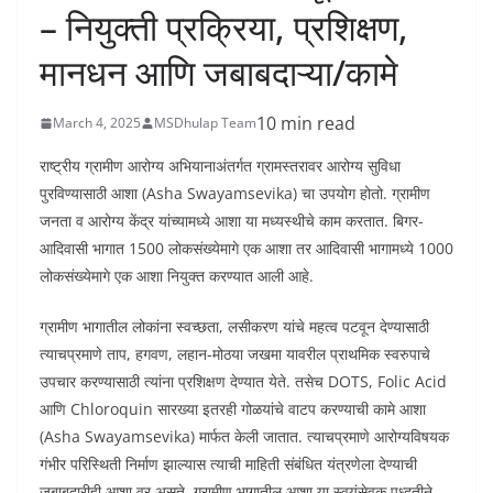
– नियुक्ती प्रक्रिया, प्रशिक्षण,
मानधन आणि जबाबदाऱ्या/कामे
10 min read
March 4, 2025
MSDhulap Team
राष्ट्रीय ग्रामीण आरोग्य अभियानाअंतर्गत ग्रामस्तरावर आरोग्य सुविधा
पुरविण्यासाठी आशा (Asha Swayamsevika) चा उपयोग होतो. ग्रामीण
जनता व आरोग्य केंद्र यांच्यामध्ये आशा या मध्यस्थीचे काम करतात. बिगर-
आदिवासी भागात 1500 लोकसंख्येमागे एक आशा तर आदिवासी भागामध्ये 1000
लोकसंख्येमागे एक आशा नियुक्त करण्यात आली आहे.
ग्रामीण भागातील लोकांना स्वच्छता, लसीकरण यांचे महत्व पटवून देण्यासाठी
त्याचप्रमाणे ताप, हगवण, लहान-मोठया जखमा यावरील प्राथमिक स्वरुपाचे
उपचार करण्यासाठी त्यांना प्रशिक्षण देण्यात येते. तसेच DOTS, Folic Acid
आणि Chloroquin सारख्या इतरही गोळयांचे वाटप करण्याची कामे आशा
(Asha Swayamsevika) मार्फत केली जातात. त्याचप्रमाणे आरोग्यविषयक
गंभीर परिस्थिती निर्माण झाल्यास त्याची माहिती संबंधित यंत्रणेला देण्याची
जबाबदारीही आशा वर असते. ग्रामीण भागातील आशा या स्वयंसेवक पध्दतीने