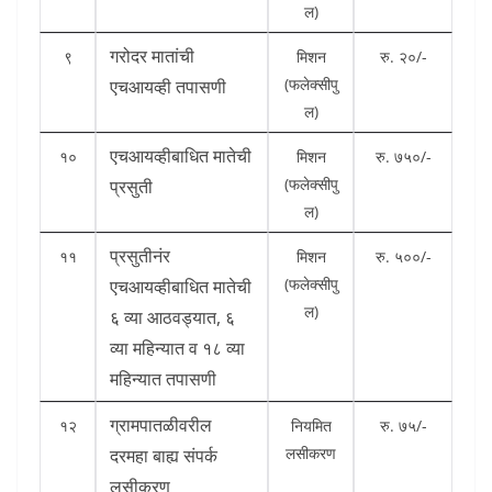
ल)
गरोदर मातांची
९
मिशन
रु. २०/-
(फलेक्सीपु
एचआयव्ही तपासणी
ल)
एचआयव्हीबाधित मातेची
१०
मिशन
रु. ७५०/-
(फलेक्सीपु
प्रसुती
ल)
प्रसुतीनंर
११
मिशन
रु. ५००/-
(फलेक्सीपु
एचआयव्हीबाधित मातेची
ल)
६ व्या आठवड्यात, ६
व्या महिन्यात व १८ व्या
महिन्यात तपासणी
ग्रामपातळीवरील
१२
नियमित
रु. ७५/-
लसीकरण
दरमहा बाह्य संपर्क
लसीकरण