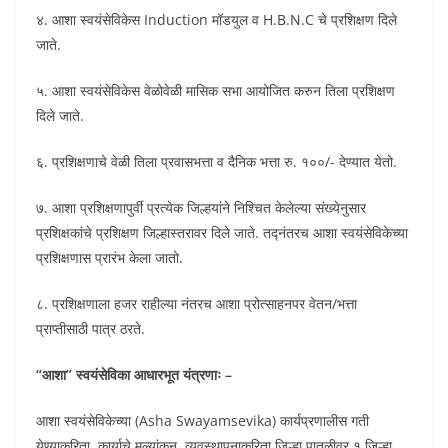
४. आशा स्वयंसेविकेस Induction मॉडयुल व H.B.N.C चे प्रशिक्षण दिले
जाते.
५. आशा स्वयंसेविकेस वेळोवेळी मासिक सभा आयोजित करुन तिला प्रशिक्षण
दिले जाते.
६. प्रशिक्षणाचे वेळी तिला प्रवासभत्ता व दैनिक भत्ता रु. १००/- देण्यात येतो.
७. आशा प्रशिक्षणापुर्वी प्रत्येक जिल्हयांने निश्चित केलेल्या संख्येनुसार
प्रशिक्षकांचे प्रशिक्षण जिल्हास्तरावर दिले जाते. तद्नंतरच आशा स्वयंसेविकेच्या
प्रशिक्षणास प्रारंभ केला जातो.
८. प्रशिक्षणाला हजर राहील्या नंतरच आशा प्रोत्साहनपर वेतन/भत्ता
प्राप्तीसाठी पात्र ठरते.
“आशा” स्वयंसेविका आधारभूत यंत्रणाः –
आशा स्वयंसेविकेच्या (Asha Swayamsevika) कार्यप्रणालीस गती
येण्याकरिता, कार्याचे मूल्यांकन, व्यवस्थापनाकरिता जिल्हा पातळीवर १ जिल्हा