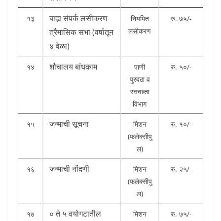
बाह्य संपर्क लसीकरण
१३
नियमित
रु. ७५/-
लसीकरण
त्रैमासिक सभा (वर्षातून
४ वेळा)
शौचालय बांधकाम
१४
पाणी
रु. ५०/-
पुरवठा व
स्वच्छता
विभाग
जन्माची सूचना
१५
मिशन
रु. १०/-
(फलेक्सीपु
ल)
जन्माची नोंदणी
१६
मिशन
रु. २५/-
(फलेक्सीपु
ल)
० ते ५ वयोगटातील
१७
मिशन
रु. ७५/-