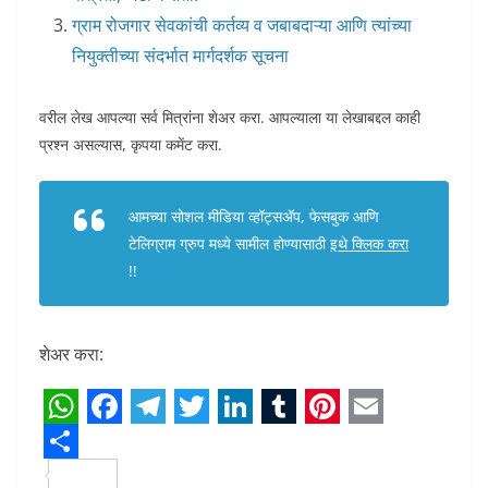
ग्राम रोजगार सेवकांची कर्तव्य व जबाबदाऱ्या आणि त्यांच्या
नियुक्तीच्या संदर्भात मार्गदर्शक सूचना
वरील लेख आपल्या सर्व मित्रांना शेअर करा. आपल्याला या लेखाबद्दल काही
प्रश्न असल्यास, कृपया कमेंट करा.
आमच्या सोशल मीडिया व्हॉट्सअ‍ॅप, फेसबुक आणि
टेलिग्राम ग्रुप मध्ये सामील होण्यासाठी
इथे क्लिक करा
!!
शेअर करा:
W
F
T
T
L
T
P
E
h
S
a
e
w
i
u
i
m