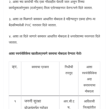
२. आशा च्या कार्याची नोंद एका नोंदवहीत घेतली जात असुन तिच्या
कार्यकुशलतेनुसार (दर्जानुसार) तिला प्रोत्साहनपर वेतन/भत्ते दिले जातात.
३. आशा ला मिळणारे कामावर आधारित मोबदला हे महिन्यातुन एकदा होणा-या
बैठकीच्यावेळी PHC स्तरावर दिले जातात.
४. आशा ला दिले जाणारे कामावर आधारित मोबदला हे धनादेशाच्या स्वरुपात दिले
जातात.
आशा स्वयंसेविकेस खालीलप्रमाणे कामाचा मोबदला देण्यात येतोः
क्र.
कामाचा प्रकार
निधीची
आशा
तरतूद
स्वयंसेविकेस
अदा
करावयाचा
मोबदला
जननी सुरक्षा
१
आर.सी.ए
आदिवासी
च.
जिल्ह्यांतील
योजनंतर्गत गरोदर