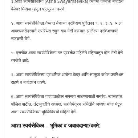
३.आशा स्वयंसेविकांना (Asha Swayamsevika) त्यांच्या कामाचा मोबदला
वेळेवर मिळावा म्हणून पाठपुरावा करणे.
४. आशा स्वयंसेविकेला देण्यात येणाऱ्या प्रशिक्षण पुस्तिका १, २, ३, ४, ५ ला
आवश्यकतेप्रमाणे उपस्थित राहुन गाव भेटी दरम्यान झालेल्या प्रशिक्षणाची
उजळणी घेणे.
५. प्रत्येक आशा स्वयंसेविकेला गट प्रवर्तक महिलेने महिन्यातून दोन भेटी देणे
गरजेचे आहे.
६. आशा स्वयंसेविकेच्या प्राथमिक आरोग्य केंद्र आणि तालूका सभेस उपस्थित
राहणे व मार्गदर्शन करणे.
७. आशा स्वयंसेविकेचा गावपातळीवर समन्वय साधण्यासाठी सरपंच, उपसरपंच,
पोलिस पाटील, तंटामुक्तीचे अध्यक्ष, सहनियंत्रण समितीचे अध्यक्ष यांना भेटून
आशा स्वयंसेविकेच्या भूमिकेविषयी माहिती देणे.
आशा स्वयंसेविका – भूमिका व जबाबदाऱ्या/कामे: