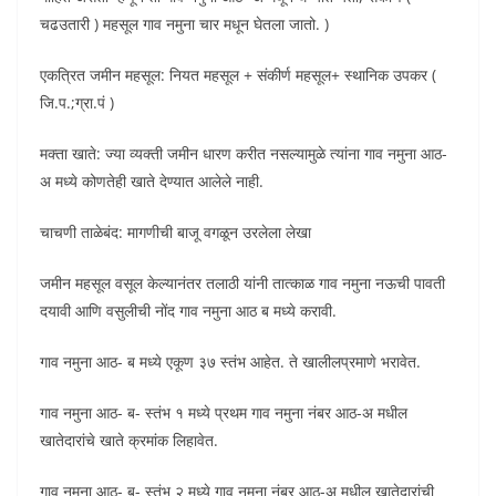
चढउतारी ) महसूल गाव नमुना चार मधून घेतला जातो. )
एकत्रित जमीन महसूल: नियत महसूल + संकीर्ण महसूल+ स्थानिक उपकर (
जि.प.;ग्रा.पं )
मक्ता खाते: ज्या व्यक्ती जमीन धारण करीत नसल्यामुळे त्यांना गाव नमुना आठ-
अ मध्ये कोणतेही खाते देण्यात आलेले नाही.
चाचणी ताळेबंद: मागणीची बाजू वगळून उरलेला लेखा
जमीन महसूल वसूल केल्यानंतर तलाठी यांनी तात्काळ गाव नमुना नऊची पावती
दयावी आणि वसुलीची नोंद गाव नमुना आठ ब मध्ये करावी.
गाव नमुना आठ- ब मध्ये एकूण ३७ स्तंभ आहेत. ते खालीलप्रमाणे भरावेत.
गाव नमुना आठ- ब- स्तंभ १ मध्ये प्रथम गाव नमुना नंबर आठ-अ मधील
खातेदारांचे खाते क्रमांक लिहावेत.
गाव नमुना आठ- ब- स्तंभ २ मध्ये गाव नमुना नंबर आठ-अ मधील खातेदारांची