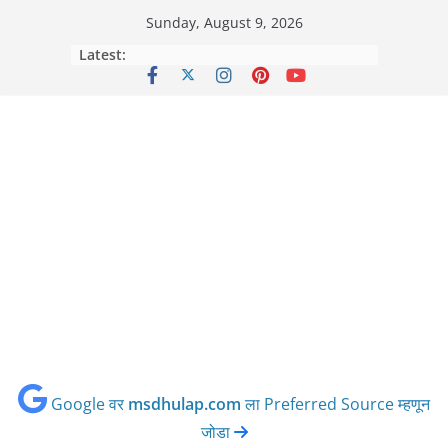
Skip
Sunday, August 9, 2026
to
Latest:
content
Google वर
msdhulap.com
ला Preferred Source म्हणून
जोडा