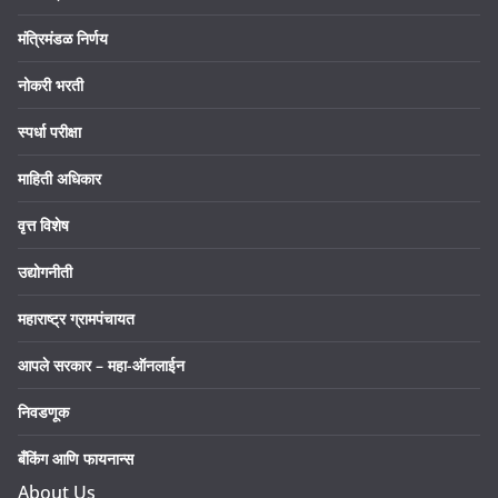
मंत्रिमंडळ निर्णय
नोकरी भरती
स्पर्धा परीक्षा
माहिती अधिकार
वृत्त विशेष
उद्योगनीती
महाराष्ट्र ग्रामपंचायत
आपले सरकार – महा-ऑनलाईन
निवडणूक
बँकिंग आणि फायनान्स
About Us