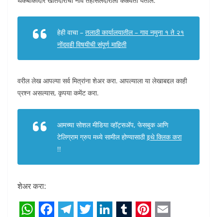
थकबाकीदार खातेदारांची नावे तहसिलदाराला कळवता येतील.
हेही वाचा –
तलाठी कार्यालयातील – गाव नमुना १ ते २१
नोंदवही विषयीची संपूर्ण माहिती
वरील लेख आपल्या सर्व मित्रांना शेअर करा. आपल्याला या लेखाबद्दल काही
प्रश्न असल्यास, कृपया कमेंट करा.
आमच्या सोशल मीडिया व्हॉट्सअ‍ॅप, फेसबुक आणि
टेलिग्राम ग्रुप मध्ये सामील होण्यासाठी
इथे क्लिक करा
!!
शेअर करा: