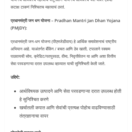
कटाक्ष टाकणं निश्चितच महत्वाचं ठरतं.
प्रधानमंत्री जन धन योजना – Pradhan Mantri Jan Dhan Yojana
(PMJDY):
प्रधानमंत्री जन-धन योजना (पीएमजेडीवाय) हे आर्थिक समावेशनाचं राष्ट्रीय
अभियान आहे. याअंतर्गत बँकिंग / बचत आणि ठेव खाती, टपालाने रक्कम
पाठवायची सोय, क्रेडिट/पतपुरवठा, वीमा, निवृत्तीवेतन या आणि अशा वित्तीय
सेवा परवडणाऱ्या दरात उपलब्ध व्हाव्यात याची सुनिश्चिती केली जाते.
उद्दिष्टे:
आर्थविषयक उत्पादने आणि सेवा परवडणाऱ्या दरात उपलब्ध होती
हे सुनिश्चित करणे
खर्चातली कपात आणि सेवांची प्रत्यक्ष पोहोच वाढविण्यासाठी
तंत्रज्ञानाचा वापर