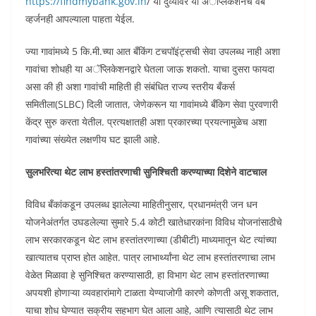
https://findmybank.gov.in
/ या दुव्यावर या अॅप्लिकेशनचे वेब
व्हर्जनही आपल्याला पाहता येईल.
ज्या गावांमध्ये 5 कि.मी.च्या आत बँकिंग टचपॉइंट्सची सेवा उपलब्ध नाही अशा
गावांचा शोधही या अॅप्लिकेशनद्वारे घेतला जाऊ शकतो. याचा दुसरा फायदा
असा की ही अशा गावांची माहिती ही संबंधित राज्य स्तरीय बँकर्स
समितीला(SLBC) दिली जातात, जेणेकरून या गावांमध्ये बँकिग सेवा पुरवणारी
केंद्र सुरु करता येतील. प्रत्यक्षातही अशा प्रकारच्या प्रयत्नामुळेच अशा
गावांच्या संख्येत लक्षणीय घट झाली आहे.
सुलभरित्या थेट लाभ हस्तांतरणाची सुनिश्चिती करण्याच्या दिशेने वाटचाल
विविध बँकांकडून उपलब्ध झालेल्या माहितीनुसार, प्रधानमंत्री जन धन
योजनेअंतर्गत उघडलेल्या सुमारे 5.4 कोटी खातेधारकांना विविध योजनांसाठीचे
लाभ सरकारकडून थेट लाभ हस्तांतरणाच्या (डीबीटी) माध्यमातून थेट त्यांच्या
खात्यातच प्राप्त होत आहेत. पात्र लाभार्थ्यांना थेट लाभ हस्तांतरणाचा लाभ
वेळेत मिळावा हे सुनिश्चित करण्यासाठी, हा विभाग थेट लाभ हस्तांतरणाच्या
अपयशी होणाऱ्या व्यवहारांमागे टाळता येण्याजोगी कारणे कोणती असू शकतात,
याचा शोध घेण्यात सक्रीय सहभाग घेत आला आहे, आणि त्यासाठी थेट लाभ