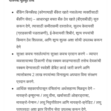
योजनेची मूलभूत तत्त्वे
बँकिंग बिनबँक्ड (कोणत्याही बँकेत खाते नसलेल्या व्यक्तीसाठी
बँकींग सेवा) – आधारभूत बचत बँक ठेव खाते (बीएसबीडी) सुरु
करून देणे, त्यासाठी कमीतकमी दस्तावेज, सुलभ केवायसी
(ग्राहकाची पडताळणी), ई-केवायसी शिबीरं, शून्य रुपयांची
किमान ठेव शिल्लक, आणि शून्य शुल्क अशा सोयी उपलब्ध करून
देणे
सुरक्षा कवच नसलेल्यांना सुरक्षा कवच प्रदान करणे – व्यापार
व्यवसायाच्या ठिकाणी रोख रक्कम काढण्यासाठी तसेच देयकांची
रक्कम देण्यासाठी स्वदेशी डेबिट कार्ड जारी करणे आणि
त्यासोबतच 2 लाख रुपयांच्या विनामूल्य अपघात विमा संरक्षण
प्रदान करणे.
आर्थिक सहकार्यापासून वंचितांना अर्थसहाय्य मिळवून देणे –
मायक्रो-इन्शुरन्स / लघु वीमा, खर्चासाठी ओव्हरड्राफ्ट,
मायक्रो-पेन्शन / लघु निवृत्तीवेतन आणि मायक्रो-क्रेडिट / लघु
पतपुरवठा अशा इतर वित्तीय सेवा उपलब्ध करून देणे.