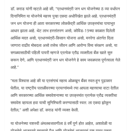
डॉ. कराड यांनी म्हटले आहे की, “प्रधानमंत्री जन धन योजनेच्या 8 व्या वर्धापन
दिनानिमित्त या योजनेचे महत्त्व पुन्हा एकदा अधोरिखेत झाले आहे. प्रधानमंत्री
जन धन योजना ही आता सरकारच्या लोककेंद्री आर्थिक उपक्रमांचा पायाभूत
आधार झाला आहे. थेट लाभ हस्तांतरण असो, कोविड-19च्या काळात दिलेली
आर्थिक मदत असो, प्रधानमंत्री-किसान योजना असो, मनरेगा अंतर्गत दिला
जाणारा वाढीव मोबदला असो तसेच जीवन आणि आरोग्य विमा संरक्षण असो, या
सगळ्यासाठीची पहिली पायरी म्हणजे प्रत्येक प्रौढ व्यक्तीला बँक खाते सुरु
करून देणे, आणि प्रधानमंत्री जन धन योजनेने हे काम जवळपास पूर्णत्वाला नेले
आहे.”
“मला विश्वास आहे की या प्रसंगाचं महत्व ओळखून बँका स्वतःहून पुढाकार
घेतील, या राष्ट्रीय पातळीवरच्या प्रयत्नांमध्ये त्या आपला महत्त्वाचा वाटा देतील
आणि सरकारच्या आर्थिक समावेशनाच्या या उपक्रमांत प्रत्येक प्रौढ व्यक्तीचा
समावेश व्हायला हवा याची सुनिश्चिती करण्यासाठी स्वत: ला एकदा झोकून
देतील,” अशी अपेक्षा डॉ. कराड यांनी व्यक्त केली.
या योजनेच्या यशस्वी अंमलबजावणीला 8 वर्षे पूर्ण होत आहेत, अशावेळी या
योजनेचे आजवरचे महत्वाचे पैलू आणि योजनेचं आजवरचं यश यावर एकदा