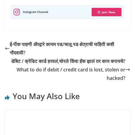
p
o
a
r
I
e
p
k
m
n
s
Instagram Channel
Join Now
t
ई-पीक पाहणी ॲपद्वारे कायम पड/चालू पड क्षेत्राची माहिती कशी
नोंदवावी?
डेबिट / क्रेडिट कार्ड हरवलं,चोरले किंवा हॅक झालं तर काय करायचे?
What to do if debit / credit card is lost, stolen or
hacked?
You May Also Like