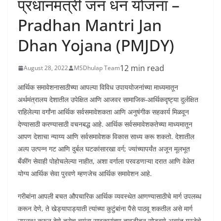
प्रधानमंत्री जन धन योजना –
Pradhan Mantri Jan
Dhan Yojana (PMJDY)
12 min read
August 28, 2022
MSDhulap Team
आर्थिक समावेशनासाठीच्या आपल्या विविध उपाययोजनांच्या माध्यमातून
अर्थमंत्रालय देशातील उपेक्षित आणि आजवर सामाजिक-आर्थिकदृष्ट्या दुर्लक्षित
राहिलेल्या वर्गांना आर्थिक सर्वसमावेशकता आणि अनुषंगीक सहकार्य मिळवून
देण्यासाठी करण्यासाठी वचनबद्ध आहे. आर्थिक सर्वसमावेशकतेच्या माध्यमातून
आपण देशाचा न्याय्य आणि सर्वसमावेशक विकास साध्य करू शकतो. देशातील
अल्प उत्पन्न गट आणि दुर्बल घटकांसारखा वर्ग; ज्यांच्यापर्यंत अजून मूलभूत
बँकींग सेवाही पोहोचलेल्या नाहीत, अशा वर्गाला परवडणाऱ्या दरात आणि वेळेत
योग्य आर्थिक सेवा पुरवणे म्हणजेच आर्थिक समावेशन आहे.
गरीबांना आपली बचत औपचारिक आर्थिक व्यवस्थेत आणण्यासाठीचे मार्ग उपलब्ध
करून देणे, ते खेड्यापाड्याती त्यांच्या कुटुंबांना पैसे पाठवू शकतील असे मार्ग
उपलब्ध करून देणे तसेच त्यांना सावकारांच्या तावडीतून सोडवणे अत्यंत गरजेचे