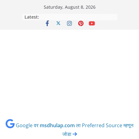
Skip
Saturday, August 8, 2026
to
Latest:
content
Google वर
msdhulap.com
ला Preferred Source म्हणून
जोडा