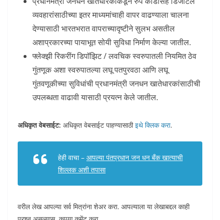
प्रधानमंत्री जनधन खातेधारकांकडून रुपे कार्डासह डिजीटल
व्यवहारांसाठीच्या इतर माध्यमांचाही वापर वाढण्याला चालना
देण्यासाठी भारतभरात वापराच्यादृष्टीने सुलभ असतील
अशाप्रकारच्या पायाभूत सोयी सुविधा निर्माण केल्या जातील.
फ्लेक्झी रिकरींग डिपॉझिट / लवचिक स्वरुपातली नियमित ठेव
गुंतणूक अशा स्वरुपातल्या लघू पतपुरवठा आणि लघू
गुंतवणूकीच्या सुविधांची प्रधानमंत्री जनधन खातेधारकांसाठीची
उपलब्धता वाढावी यासाठी प्रयत्न केले जातील.
अधिकृत वेबसाईट:
अधिकृत वेबसाईट पाहण्यासाठी
इथे क्लिक करा
.
हेही वाचा –
आपल्या पंतप्रधान जन धन बँक खात्याची
शिल्लक अशी तपासा
वरील लेख आपल्या सर्व मित्रांना शेअर करा. आपल्याला या लेखाबद्दल काही
प्रश्न असल्यास, कृपया कमेंट करा.