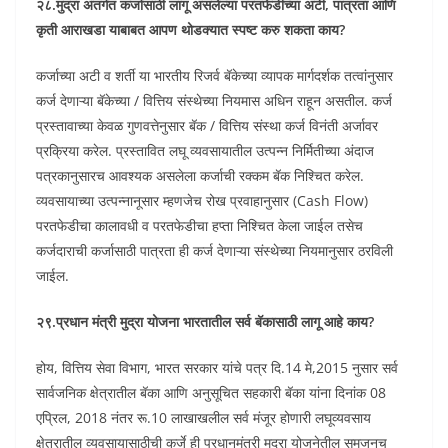
२८.मुद्रा अंतर्गत कर्जासाठी लागू असलेल्या परतफेडीच्या अटी, पात्रता आणि
कृती आराखडा याबाबत आपण थोडक्यात स्पष्ट करु शकता काय?
कर्जाच्या अटी व शर्ती या भारतीय रिजर्व बॅकेच्या व्यापक मार्गदर्शक तत्वांनुसार
कर्ज देणाऱ्या बॅकेच्या / वित्तिय संस्थेच्या नियमास अधिन राहून असतील. कर्ज
प्रस्तावाच्या केवळ गुणवत्तेनुसार बॅक‍ / वित्तिय संस्था कर्ज विनंती अर्जावर
प्रक्रिया करेल. प्रस्तावित लघू व्यवसायातील उत्पन्न निर्मितीच्या अंदाज
पत्रकानुसारच आवश्यक असलेला कर्जाची रक्कम बॅक निश्चित करेल.
व्यवसायाच्या उत्पन्नानूसार म्हणजेच रोख प्रवाहानुसार (Cash Flow)
परतफेडीचा कालावधी व परतफेडीचा हप्ता निश्चित केला जाईल तसेच
कर्जदाराची कर्जासाठी पात्रता ही कर्ज देणाऱ्या संस्थेच्या नियमानुसार ठरविली
जाईल.
२९.प्रधान मंत्री मुद्रा योजना भारतातील सर्व बॅकासाठी लागू आहे काय?
होय, वित्तिय सेवा विभाग, भारत सरकार यांचे पत्र दि.14 मे,2015 नुसार सर्व
सार्वजनिक क्षेत्रातील बॅका आणि अनुसूचित सहकारी बॅका यांना दिनांक 08
एप्रिल, 2018 नंतर रू.10 लाखाखलील सर्व मंजूर होणारी लघूव्यवसाय
क्षेत्रातील व्यवसायासाठीची कर्जे ही प्रधानमंत्री मुद्रा योजनेतील समजूनच