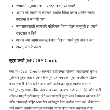
रहिवासी पुरावा उदा. – लाईट बिल, घर पावती.
आपण जो व्यवसाय करणार आहोत किंवा करत आहोत त्याचा
परवाना व स्थायी पत्ता.
व्यवसायासाठी लागणारे मटेरियल किंवा यंत्र सामुग्री इ. त्याचे
कोटेशन व बिले.
आपण ज्या व्यापाऱ्याकडून माल घेतला त्याचे पुर्ण नाव व पत्ता.
अर्जदाराचे 2 फोटो.
मुद्रा कार्ड (MUDRA Card):
रोख पत (Cash Credit) स्वरुपात उद्योगासाठी खेळत्या भांडवलाची सुविधा
पुरविणारे मुद्रा कार्ड हे एक नाविन्यपूर्ण उत्पादन आहे. मुद्रा कर्जांतर्गत खेळत्या
भांडवलासाठी दिलेले डेबिट कार्ड आहे. कर्जदारास मुद्रा कार्डचा वापर हा
गरजेनुरुप एकापेक्षा अधिक वेळा कर्ज रक्कम काढण्यासाठी करता येते. कोणत्याही
एटीएम/मायक्रो एटीएममधून पैसे काढण्यासाठी मुद्रा कार्ड देशभरात चालवता येते
आणि कोणत्याही ‘पॉईंट ऑफ सेल’ मशीनद्वारे पेमेंट देखील करता येते. जेणेकरुन
कर्ज रकमेचा उपयोग कार्यक्षम पध्दतीने व्यवस्थापित करुन व्याजाचा बोजा