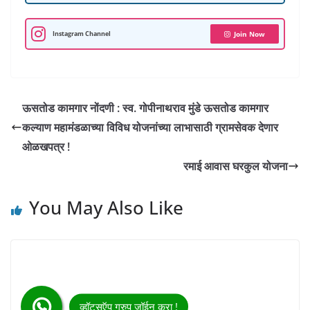
p
o
a
r
I
e
p
k
m
n
s
Instagram Channel
Join Now
t
ऊसतोड कामगार नोंदणी : स्व. गोपीनाथराव मुंडे ऊसतोड कामगार
कल्याण महामंडळाच्या विविध योजनांच्या लाभासाठी ग्रामसेवक देणार
ओळखपत्र !
रमाई आवास घरकुल योजना
You May Also Like