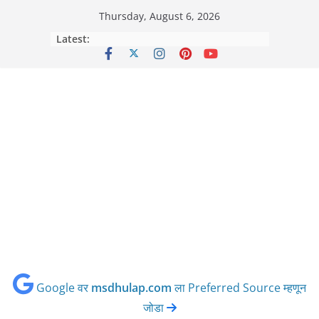
Skip
Thursday, August 6, 2026
to
Latest:
content
Google वर
msdhulap.com
ला Preferred Source म्हणून
जोडा