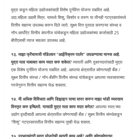
मुद्रा कडून महिला उद्योजकांसाठी विशेष पुर्नवित्त योजना राबवित आहे.
उदा.महिला उद्यमी मित्र. यामध्ये शिशू, किशोर व तरुण या तीनही गटप्रकारांमध्ये
वित्तीय सहाय्य उपलब्ध करुन दिले जाते. सुक्ष्म वित्त पुरवठा करणाऱ्या संस्था व
नॉन-कार्पोरेट वित्तीय कंपनीज यांचेकडून महिला उद्योजकांच्या कर्जासाठी 25
बीपीएसची व्याज सवलत उपलब्ध आहे.
१३. माझा फ्रेंचायजी मॉडेलवर “आईस्क्रिम पार्लर” उघडण्याचा मानस आहे.
मुद्रा मला याबाबत काय मदत करु शकेल?
व्यापारी आणि दुकानदारांसाठी मुद्रा
एक‍ विशेष पुर्नवित्त योजना राबवित आहे. आपल्या क्षेत्रातील कोणत्याही बँक /
सुक्ष्म वित्तीय संस्था / नॉन-बँकींग वित्तीय संस्था यांचेकडून आपल्या व्यवसायाच्या
गरजेनुरुन वित्तीय सहाय्य घेऊ शकाता.
१४. मी अधिक विविधता आणि डिझाइन याचा वापर करुन माझा भांडी व्यवसाय
विस्तृत करु इच्छितो. यासाठी मुद्रा मला काय मदत करेल?
आपल्या स्वत:च्या
उद्योग वृध्दीसाठी आपल्या क्षेत्रातील कोणत्याही बँक / सुक्ष्म वित्तीय संस्थेकडून
“शिशू” गटप्रकारातील वित्तीय सहाय्य तुम्ही घेऊ शकता.
१५. प्रधानमंत्री मुद्रा योजनेची व्याप्ती काय आहे? आणि कोणकोणत्या