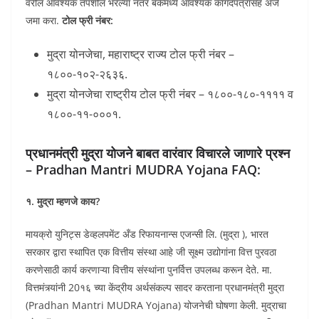
वरील आवश्यक तपशील भरल्या नंतर बँकेमध्ये आवश्यक कागदपत्रांसह अर्ज
जमा करा.
टोल फ्री नंबर:
मुद्रा योनजेचा, महाराष्ट्र राज्य टोल फ्री नंबर –
१८००-१०२-२६३६.
मुद्रा योनजेचा राष्ट्रीय टोल फ्री नंबर – १८००-१८०-११११ व
१८००-११-०००१.
प्रधानमंत्री मुद्रा योजने बाबत वारंवार विचारले जाणारे प्रश्न
– Pradhan Mantri MUDRA Yojana FAQ:
१. मुद्रा म्हणजे काय?
मायक्रो युनिट्स डेव्हलपमेंट अँड रिफायनान्स एजन्सी लि. (मुद्रा ), भारत
सरकार द्वारा स्थापित एक वित्तीय संस्था आहे जी सूक्ष्म उद्योगांना वित्त पुरवठा
करणेसाठी कार्य करणाऱ्या वित्तीय संस्थांना पुनर्वित्त उपलब्ध करून देते. मा.
वित्तमंत्र्यांनी 20१६ च्या केंद्रीय अर्थसंकल्प सादर करताना प्रधानमंत्री मुद्रा
(Pradhan Mantri MUDRA Yojana) योजनेची घोषणा केली. मुद्राचा