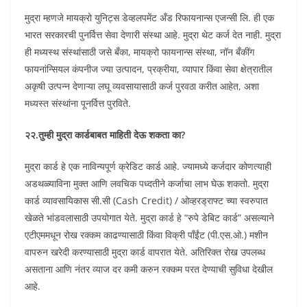
मुद्रा म्हणजे मायक्रो युनिट्स डेव्हलपमेंट अँड रिफायनान्स एजन्सी लि. ही एक
भारत सरकारची पुनर्वित्त सेवा देणारी संस्था आहे. मुद्रा थेट कर्ज देत नाही. मुद्रा
ही मध्यस्थ संस्थांसाठी जसे बँका, मायक्रो फायनान्स संस्था, नॉन बँकींग
फायनांन्सियल कंपनीज ज्या उत्पादन, प्रक्रीया, व्यापार किंवा सेवा क्षेत्रातील
अकृषी उत्पन्न देणाऱ्या लघू व्यवसायासाठी कर्ज पुरवठा करीत आहेत, अशा
मध्यस्त संस्थांना पूनर्वित्त पुरविते.
२२.तुम्ही मुद्रा कार्डबाबत माहिती देऊ शकता का?
मुद्रा कार्ड हे एक नाविन्यपूर्ण क्रेडिट कार्ड आहे. ज्यामध्ये कर्जदार कोणत्याही
अडथळ्याविना मुक्त आणि लवचिक पध्दतीने कर्जाचा लाभ घेऊ शकतो. मुद्रा
कार्ड व्यावसायिकास सी.सी (Cash Credit) / ओव्हरड्राफ्ट च्या स्वरुपात
खेळते भांडवलासाठी उपयोगात येते. मुद्रा कार्ड हे “रुपे डेबिट कार्ड” असल्याने
एटीएममधून रोख रक्कम काढण्यासाठी किंवा विक्री पाँईंट (पी.एस.ओ.) मशीन
वापरुन खरेदी करण्यासाठी मुद्रा कार्ड वापरात येते. अतिरिक्त रोख उपलब्ध
असताना आणि नंतर व्याज दर कमी करुन रक्कम परत देण्याची सुविधा देखील
आहे.