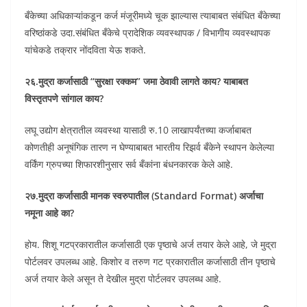
बँकेच्या अधिकाऱ्यांकडून कर्ज मंजूरीमध्ये चूक झाल्यास त्याबाबत संबंधित बँकेच्या
वरिष्ठांकडे उदा.संबंधित बँकेचे प्रादेशिक व्यवस्थापक / विभागीय व्यवस्थापक
यांचेकडे तक्रार नोंदविता येऊ शकते.
२६.मुद्रा कर्जासाठी “सुरक्षा रक्कम” जमा ठेवावी लागते काय? याबाबत
विस्तृतपणे सांगाल काय?
लघू उद्योग क्षेत्रातील व्यवस्था यासाठी रु.10 लाखापर्यंतच्या कर्जाबाबत
कोणतीही अनूषंगिक तारण न घेण्याबाबत भारतीय रिझर्व बँकेने स्थापन केलेल्या
वर्किंग ग्रुपच्या शिफारशीनुसार सर्व बँकांना बंधनकारक केले आहे.
२७.मुद्रा कर्जासाठी मानक स्वरुपातील (Standard Format) अर्जाचा
नमूना आहे का?
होय. शिशू गटप्रकारातील कर्जासाठी एक पृष्ठाचे अर्ज तयार केले आहे, जे मुद्रा
पोर्टलवर उपलब्ध आहे. किशोर व तरुण गट प्रकारातील कर्जासाठी तीन पृष्ठाचे
अर्ज तयार केले असून ते देखील मुद्रा पोर्टलवर उपलब्ध आहे.