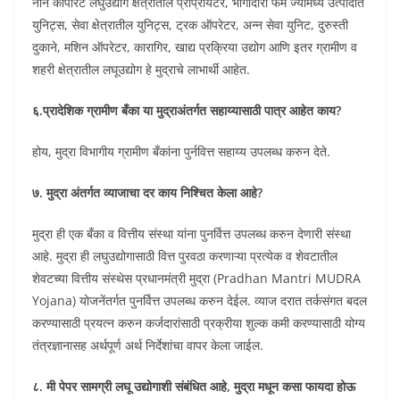
नॉन कार्पोरेट लघुउद्योग क्षेत्रातील प्रोप्रायटर, भागीदारी फर्म ज्यामध्ये उत्पादीत
युनिट्स, सेवा क्षेत्रातील युनिट्स, ट्रक ऑपरेटर, अन्न सेवा युनिट, दुरुस्ती
दुकाने, मशिन ऑपरेटर, कारागिर, खाद्य प्रक्रिया उद्योग आणि इतर ग्रामीण व
शहरी क्षेत्रातील लघूउद्योग हे मुद्राचे लाभार्थी आहेत.
६.प्रादेशिक ग्रामीण बँका या मुद्राअंतर्गत सहाय्यासाठी पात्र आहेत काय?
होय, मुद्रा विभागीय ग्रामीण बँकांना पुर्नवित्त सहाय्य उपलब्ध करुन देते.
७. मुद्रा अंतर्गत व्याजाचा दर काय निश्चित केला आहे?
मुद्रा ही एक बँका व वित्तीय संस्था यांना पुनर्वित्त उपलब्ध करुन देणारी संस्था
आहे. मुद्रा ही लघुउद्योगासाठी वित्त पुरवठा करणाऱ्या प्रत्येक व शेवटातील
शेवटच्या वित्तीय संस्थेस प्रधानमंत्री मुद्रा (Pradhan Mantri MUDRA
Yojana) योजनेंतर्गत पुनर्वित्त उपलब्ध करुन देईल. व्याज दरात तर्कसंगत बदल
करण्यासाठी प्रयत्न करुन कर्जदारांसाठी प्रक्रीया शुल्क कमी करण्यासाठी योग्य
तंत्रज्ञानासह अर्थपूर्ण अर्थ निर्देशांचा वापर केला जाईल.
८. मी पेपर सामग्री लघू उद्योगाशी संबंधित आहे, मुद्रा मधून कसा फायदा होऊ