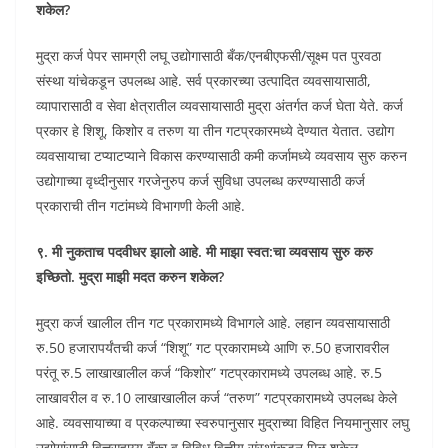
शकेल?
मुद्रा कर्ज पेपर सामग्री लघू उद्योगासाठी बँक/एनबीएफसी/सूक्ष्म पत पुरवठा
संस्था यांचेकडून उपलब्ध आहे. सर्व प्रकारच्या उत्पादित व्यवसायासाठी,
व्यापारासाठी व सेवा क्षेत्रातील व्यवसायासाठी मुद्रा अंतर्गत कर्ज घेता येते. कर्ज
प्रकार हे शिशू, किशोर व तरुण या तीन गटप्रकारमध्ये देण्यात येतात. उद्योग
व्यवसायाचा टप्याटप्याने विकास करण्यासाठी कमी कर्जामध्ये व्यवसाय सुरु करुन
उद्योगाच्या वृध्दीनुसार गरजेनुरुप कर्ज सुविधा उपलब्ध करण्यासाठी कर्ज
प्रकाराची तीन गटांमध्ये विभागणी केली आहे.
९. मी नुकताच पदवीधर झालो आहे. मी माझा स्वत:चा व्यवसाय सुरु करु
इच्छितो. मुद्रा माझी मदत करुन शकेल?
मुद्रा कर्ज खालील तीन गट प्रकारामध्ये विभागले आहे. लहान व्यवसायासाठी
रु.50 हजारापर्यंतची कर्ज “शिशू” गट प्रकारामध्ये आणि रु.50 हजारावरील
परंतू रु.5 लाखाखालील कर्ज‍ “किशोर” गटप्रकारामध्ये उपलब्ध आहे. रु.5
लाखावरील व रु.10 लाखाखालील कर्ज “तरुण” गटप्रकारामध्ये उपलब्ध केले
आहे. व्यवसायाच्या व प्रकल्पाच्या स्वरुपानुसार मुद्राच्या विहित नियमानुसार लघु
उद्योगांसाठी वित्तसहाय्य बॅंका व विविध वित्तीय संस्थांकडून मिळू शकेल.