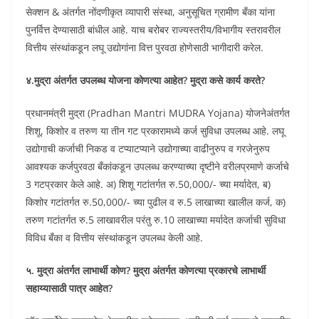
सेक्शन & अंतर्गत नोंदणीकृत व्यापारी संस्था, अनुसूचित ग्रामीण बँका यांना
पुनर्वित्त देण्यासाठी बांधील आहे. याच बरोबर राज्यस्तरीय‍/विभागीय स्तरावरील
वित्तीय संस्थांकडून लघू उद्योगांना वित्त पुरवठा होणेसाठी भागीदारी करेल.
४.मुद्रा अंतर्गत उपलब्ध योजना कोणत्या आहेत? मुद्रा कसे कार्य करते?
प्रधानमंत्री मुद्रा (Pradhan Mantri MUDRA Yojana) योजनेअंतर्गत
शिशू, किशोर व तरुण या तीन गट प्रकारामध्ये कर्ज सुविधा उपलब्ध आहे. लघू
उद्योगाची कर्जाची निकड व‍ टप्याटप्याने उद्योगाच्या वाढीनुरुप व गरजेनुरुप
आवश्यक कर्जपुरवठा बँकांकडून उपलब्ध करण्याच्या दृष्टीने वरीलप्रमाणे कर्जाचे
3 गटप्रकार केले आहे. अ) शिशू गटांतर्गत रु.50,000/- च्या मर्यादेत, ब)
किशोर गटांतर्गत रु.50,000/- च्या पुढील व रु.5 लाखाच्या खालील कर्ज, क)
तरुण गटांतर्गत रु.5 लाखावरील परंतु रु.10 लाखाच्या मर्यादेत कर्जाची सुविधा
विविध बँका व वित्तीय संस्थांकडून उपलब्ध केली आहे.
५. मुद्रा अंतर्गत लाभार्थी कोण? मुद्रा अंतर्गत कोणत्या प्रकारचे लाभार्थी
सहाय्यासाठी पात्र आहेत?