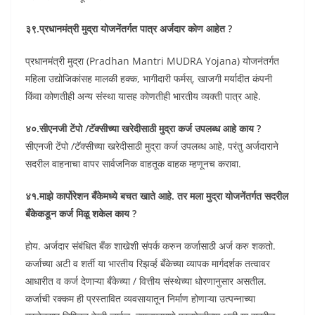
३९.प्रधानमंत्री मुद्रा योजनेंतर्गत पात्र अर्जदार कोण आहेत ?
प्रधानमंत्री मुद्रा (Pradhan Mantri MUDRA Yojana) योजनंतर्गत
महिला उद्योजिकांसह मालकी हक्क, भागीदारी फर्मस्, खाजगी मर्यादीत कंपनी
किंवा कोणतीही अन्य संस्था यासह कोणतीही भारतीय व्यक्ती पात्र आहे.
४०.सीएनजी टेंपो /टॅक्सीच्या खरेदीसाठी मुद्रा कर्ज उपलब्ध आहे काय ?
सीएनजी टेंपो /टॅक्सीच्या खरेदीसाठी मुद्रा कर्ज उपलब्ध आहे, परंतु अर्जदाराने
सदरील वाहनाचा वापर सार्वजनिक वाहतूक वाहक म्हणूनच करावा.
४१.माझे कार्पोरेशन बँकेमध्ये बचत खाते आहे. तर मला मुद्रा योजनेंतर्गत सदरील
बँकेकडून कर्ज मिळू शकेल काय ?
होय. अर्जदार संबंधित बँक शाखेशी संपर्क करुन कर्जासाठी अर्ज करु शकतो.
कर्जाच्या अटी व शर्ती या भारतीय रिझर्व्ह बँकेच्या व्यापक मार्गदर्शक तत्वावर
आधारीत व कर्ज देणाऱ्या बँकेच्या / वित्तीय संस्थेच्या धोरणानुसार असतील.
कर्जाची रक्कम ही प्रस्तावित व्यवसायातून निर्माण होणाऱ्या उत्पन्नाच्या