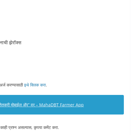
नाची झेरॉक्स
्ज करण्यासाठी
इथे क्लिक करा
.
टी शेतकरी मोबाईल अ‍ॅप” वर – MahaDBT Farmer App
 काही प्रश्न असल्यास, कृपया कमेंट करा.