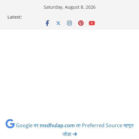
Skip
Saturday, August 8, 2026
to
Latest:
content
Google वर
msdhulap.com
ला Preferred Source म्हणून
जोडा