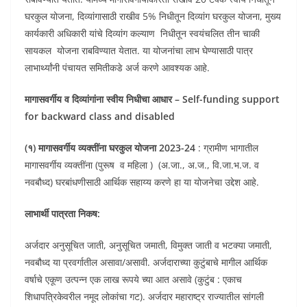
घरकुल योजना, दिव्यांगासाठी राखीव 5% निधीतून दिव्यांग घरकुल योजना, मुख्य
कार्यकारी अधिकारी यांचे दिव्यांग कल्याण निधीतून स्वयंचलित तीन चाकी
सायकल योजना राबविण्यात येतात. या योजनांचा लाभ घेण्यासाठी पात्र
लाभार्थ्यांनी पंचायत समितीकडे अर्ज करणे आवश्यक आहे.
मागासवर्गीय व दिव्यांगांना स्वीय निधीचा आधार – Self-funding support
for backward class and disabled
(१)
मागासवर्गीय
व्यक्तींना
घरकुल
योजना
2023-24
: ग्रामीण भागातील
मागासवर्गीय व्यक्तींना (पुरूष व महिला ) (अ.जा., अ.ज., वि.जा.भ.ज. व
नवबौध्द) घरबांधणीसाठी आर्थिक सहाय्य करणे हा या योजनेचा उद्देश आहे.
लाभार्थी पात्रता निकष:
अर्जदार अनुसूचित जाती, अनुसूचित जमाती, विमुक्त जाती व भटक्या जमाती,
नवबौध्द या प्रवर्गातील असावा/असावी. अर्जदाराच्या कुटुंबाचे मागील आर्थिक
वर्षाचे एकूण उत्पन्न एक लाख रूपये च्या आत असावे (कुटुंब : एकाच
शिधापत्रिकेवरील नमूद लोकांचा गट). अर्जदार महाराष्ट्र राज्यातील सांगली