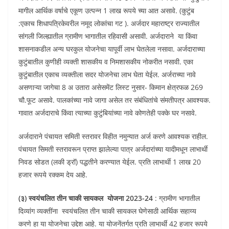
मागील आर्थिक वर्षाचे एकूण उत्पन्न 1 लाख रूपये च्या आत असावे. (कुटुंब
:एकाच शिधापत्रिकेवरील नमूद लोकांचा गट ). अर्जदार महाराष्ट्र राज्यातील
सांगली जिल्ह्यातील ग्रामीण भागातील रहिवासी असावी. अर्जदाराने या किंवा
शासनाकडील अन्य घरकुल योजनेचा यापूर्वी लाभ घेतलेला नसावा. अर्जदाराच्या
कुटुंबातील कुणीही व्यक्ती शासकीय व निमशासकीय नोकरीत नसावी. एका
कुटुंबातील एकाच व्यक्तीला सदर योजनेचा लाभ घेता येईल. अर्जराच्या नावे
असणाऱ्या जागेचा 8 अ उतारा असेसमेंट लिस्ट नुसार- किमान क्षेत्रफळ 269
चौ.फूट असावे. पालकांच्या नावे जागा असेल तर संबंधितांचे संमतीपत्र आवश्यक.
गावात अर्जदाराचे किंवा त्याच्या कुटुंबियांच्या नावे कोणतेही पक्के घर नसावे.
अर्जदाराने पंचायत समिती स्तरावर विहीत नमुन्यात अर्ज करणे आवश्यक राहील.
पंचायत सिमती स्तरावरून प्राप्त झालेल्या पात्र अर्जदारांच्या यादीमधून लाभार्थी
निवड सोडत (लकी ड्रॉ) पद्धतीने करण्यात येईल. प्रति लाभार्थी 1 लाख 20
हजार रूपये रक्कम देय आहे.
(३)
स्वय
चलित
तीन
चाकी
सायकल
योजना
2023-24
: ग्रामीण भागातील
दिव्यांग व्यक्तींना स्वयंचलित तीन चाकी सायकल घेणेसाठी आर्थिक सहाय्य
करणे हा या योजनेचा उद्देश आहे. या योजनेंतर्गत प्रति लाभार्थी 42 हजार रूपये