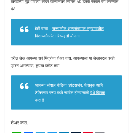
खरेदीच्या मूळ पावत्या सादर केल्यानंतर उर्वरित 50 टक्के रक्कम वर्ग करण्यात
येते.
हेही वाचा –
राज्यातील अल्पसंख्याक समुदायातील
विद्यार्थ्यांकरिता शिष्यवृती योजना
वरील लेख आपल्या सर्व मित्रांना शेअर करा. आपल्याला या लेखाबद्दल काही
प्रश्न असल्यास, कृपया कमेंट करा.
आमच्या सोशल मीडिया व्हॉट्सअ‍ॅप, फेसबुक आणि
टेलिग्राम ग्रुप मध्ये सामील होण्यासाठी
येथे क्लिक
करा
!!
शेअर करा: