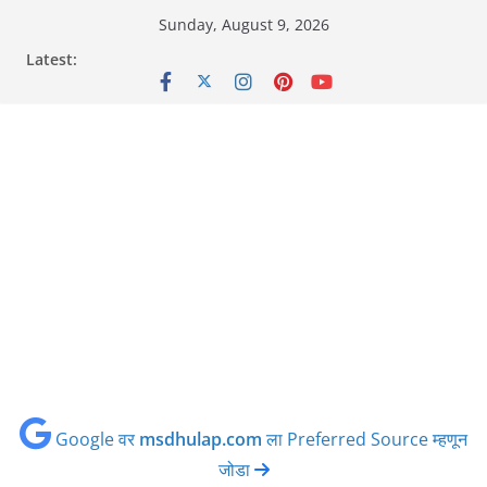
Skip
Sunday, August 9, 2026
to
Latest:
content
Google वर
msdhulap.com
ला Preferred Source म्हणून
जोडा