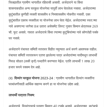
जिल्ह्यातील ग्रामीण भागातील रहिवासी असावी. अर्जदाराने या किंवा
शासनाकडील अन्य घरकुल योजनेचा यापूर्वी लाभ घेतलेला नसावा. अर्जदाराच्या
कुटुंबातील कुणीही व्यक्ती शासकीय व निमशासकीय नोकरीत नसावी. एका
कुटुंबातील एकाच व्यक्तीला या योजनेचा लाभ घेता येईल. अर्जदाराच्या स्वत:च्या
नावे असणाऱ्या जागेचा 8अ उतारा असेसमेंट लिस्ट नुसार किमान क्षेत्रफळ 269
चौ. फूट असावे. गावात अर्जदाराचे किंवा त्याच्या कुटुंबियांच्या नावे कोणतेही पक्के
घर नसावे.
अर्जदाराने पंचायत समिती स्तरावर विहीत नमुन्यात अर्ज करणे आवश्यक राहील.
पंचायत समिती स्तरावरून प्राप्त झालेल्या पात्र अर्जदारांच्या यादीमधून लाभार्थी
निवड सोडत (लकी ड्रॉ) पध्दतीने करण्यात येईल. प्रति लाभार्थी 1 लाख 20
हजार रूपये रक्कम देय आहे.
(२)
दिव्यांग
घरकुल
योजना
2023-24
: ग्रामीण भागातील दिव्यांग व्यक्तींना
घरबांधणीसाठी आर्थिक सहाय्य करणे हा या योजनेचा उद्देश आहे.
लाभार्थी पात्रता निकष:
अर्जदाराचे दिव्यांगत्वाचे प्रमाण किमान 40 टक्के असावे. अर्जदाराच्या कुटुंबाचे