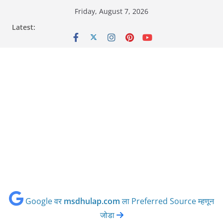
Skip
Friday, August 7, 2026
to
Latest:
content
Google वर
msdhulap.com
ला Preferred Source म्हणून
जोडा