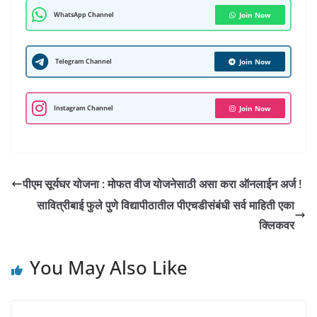
t
a
e
e
t
k
b
t
i
WhatsApp Channel
Join Now
s
r
b
g
t
e
l
e
l
A
e
o
r
e
d
r
r
Telegram Channel
Join Now
p
o
a
r
I
e
p
k
m
n
s
Instagram Channel
Join Now
t
पीएम सूर्यघर योजना : मोफत वीज योजनेसाठी असा करा ऑनलाईन अर्ज !
सावित्रीबाई फुले पुणे विद्यापीठातील पीएचडीसंबंधी सर्व माहिती एका
क्लिकवर
You May Also Like