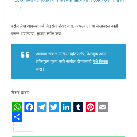
आपल्या पंतप्रधान जन धन बँक खात्याची शिल्लक अशी तपासा
!
वरील लेख आपल्या सर्व मित्रांना शेअर करा. आपल्याला या लेखाबद्दल काही
प्रश्न असल्यास, कृपया कमेंट करा.
आमच्या सोशल मीडिया व्हॉट्सअ‍ॅप, फेसबुक आणि
टेलिग्राम ग्रुप मध्ये सामील होण्यासाठी
येथे क्लिक
करा
!!
शेअर करा:
W
F
T
T
L
T
P
E
h
S
a
e
w
i
u
i
m
a
h
c
l
i
n
m
n
a