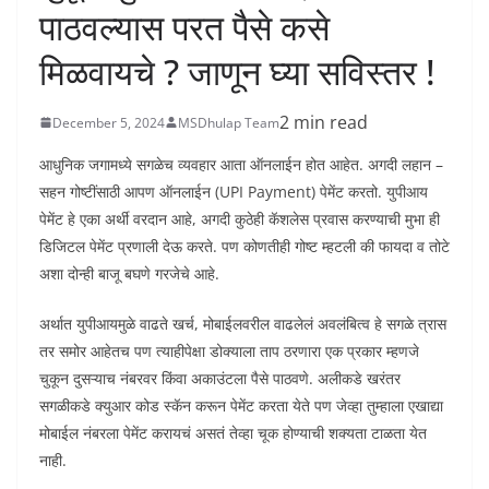
पाठवल्यास परत पैसे कसे
मिळवायचे ? जाणून घ्या सविस्तर !
2 min read
December 5, 2024
MSDhulap Team
आधुनिक जगामध्ये सगळेच व्यवहार आता ऑनलाईन होत आहेत. अगदी लहान –
सहन गोष्टींसाठी आपण ऑनलाईन (UPI Payment) पेमेंट करतो. युपीआय
पेमेंट हे एका अर्थी वरदान आहे, अगदी कुठेही कॅशलेस प्रवास करण्याची मुभा ही
डिजिटल पेमेंट प्रणाली देऊ करते. पण कोणतीही गोष्ट म्हटली की फायदा व तोटे
अशा दोन्ही बाजू बघणे गरजेचे आहे.
अर्थात युपीआयमुळे वाढते खर्च, मोबाईलवरील वाढलेलं अवलंबित्व हे सगळे त्रास
तर समोर आहेतच पण त्याहीपेक्षा डोक्याला ताप ठरणारा एक प्रकार म्हणजे
चुकून दुसऱ्याच नंबरवर किंवा अकाउंटला पैसे पाठवणे. अलीकडे खरंतर
सगळीकडे क्युआर कोड स्कॅन करून पेमेंट करता येते पण जेव्हा तुम्हाला एखाद्या
मोबाईल नंबरला पेमेंट करायचं असतं तेव्हा चूक होण्याची शक्यता टाळता येत
नाही.