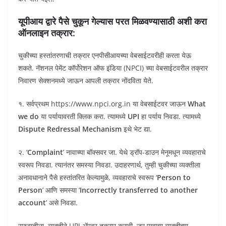
यूपीआय द्वारे पैसे चुकून गेल्यास परत मिळवण्यासाठी अशी करा
ऑनलाइन तक्रार:
चुकीच्या हस्तांतरणाची तक्रार एनपीसीआयच्या वेबसाईटवरीही करता येऊ
शकते. नॅशनल पेमेंट कॉर्पोरेशन ऑफ इंडिया (NPCI) च्या वेबसाईटवरील तक्रार
निवारण सेक्शनमध्ये जाऊन आपली तक्रार नोंदविता येते.
१. सर्वप्रथम https://www.npci.org.in या वेबसाईटवर जाऊन
What
we do
या पर्यायावरती क्लिक करा. त्यामध्ये
UPI
हा पर्याय निवडा. त्यामध्ये
Dispute Redressal Mechanism
इथे भेट द्या.
२. ‘
Complaint
’ नावाच्या बॉक्सवर जा. येथे ड्रॉप-डाउन मेनूमधून व्यवहाराचे
स्वरूप निवडा. त्यानंतर समस्या निवडा. उदाहरणार्थ, तुम्ही चुकीच्या व्यक्तीला
अनावधानाने पैसे हस्तांतरित केल्यामुळे, व्यवहाराचे स्वरूप ‘
Person to
Person
’ आणि समस्या ‘
Incorrectly transferred to another
account
’ असे निवडा.
सुरुवातीला, व्यक्तीने UPI ॲपवर तक्रार करावी. जर एखाद्या व्यक्तीच्या