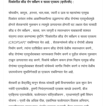
पिकांवरील कीड रोग सर्वेक्षण व सल्ला प्रकल्प (क्रॉपसॅप) :
सोयाबीन, कापूस, ,हरभरा, भात,मका, ज्वारी व ऊस या महत्वांच्या प्रमुख
पिकांवर वारंवार तसेच आकस्मिकरीत्या उद्भवणाऱ्या कीड रोगांच्या प्रादुर्भावामुळे
होणारे शेतकऱ्यांचे नुकसान व त्यामुळे उत्पादनात होणारी घट लक्षात घेता यासाठी
कीड व रोग सर्वेक्षण , सल्ला, जन जागृती व व्यवस्थापन याबाबतची शाश्वत
यंत्रणा तयार करण्याच्या दृष्टीने “पिकांवरील कीड रोग सर्वेक्षण व सल्ला प्रकल्प
(CROPSAP)” राबविण्यात येत आहे. . शेतकऱ्यांमध्ये कीड व रोगांची ओळख
निर्माण करणे, त्यांना प्रशिक्षित करुन कीड रोगांचे वेळीच व्यवस्थापन करणे.,
कीड रोगांच्या प्रादूर्भावाबाबत जागरूकता निर्माण करणे व पुढील संभाव्य नुकसान
टाळून उत्पादनात वाढ करणे. पिकांचे सर्वेक्षण करून हंगाम निहाय प्रमुख कीड
रोगांच्या प्रादूर्भावाबाबत शेतकरी यांचेमध्ये जाणीव निर्माण करणे व त्यांना वेळीच
उपाययोजना सुचविणेसाठी हा प्रकल्प राबविण्यात येत आहे.
शेतकरी हा केंद्रबिंदू मानून शेतक-यांसाठी कृषी विभागामार्फत ऊस सुपर केन
नर्सरी प्रात्याक्षिके , हुमणी नियंत्रणासाठी प्रकाश सापळे उभारणी, बीज
प्रक्रिया प्रात्याक्षिके, फलोत्पादन यांत्रिकीकरण , प्रधानमंत्री कृषी सिंचन
योजना – प्रती थेंब अधिक पीक, एकात्मिक फलोत्पादन विकास अभियान,