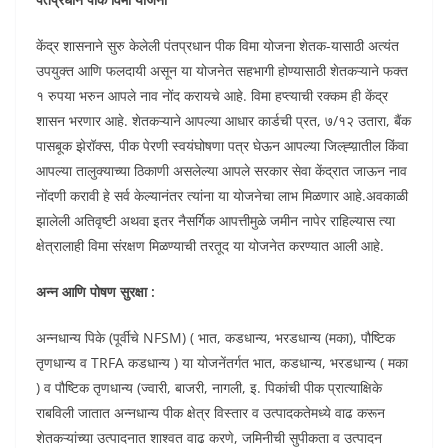
केंद्र शासनाने सुरु केलेली पंतप्रधान पीक विमा योजना शेतक-यासाठी अत्यंत
उपयुक्त आणि फलदायी असून या योजनेत सहभागी होण्यासाठी शेतकऱ्याने फक्त
१ रुपया भरुन आपले नाव नोंद करायचे आहे. विमा हप्त्याची रक्कम ही केंद्र
शासन भरणार आहे. शेतकऱ्याने आपल्या आधार कार्डची प्रत, ७/१२ उतारा, बैंक
पासबूक झेरॉक्स, पीक पेरणी स्वयंघोषणा पत्र घेऊन आपल्या जिल्ह्य़ातील किंवा
आपल्या तालुक्याच्या ठिकाणी असलेल्या आपले सरकार सेवा केंद्रात जाऊन नाव
नोंदणी करावी हे सर्व केल्यानंतर त्यांना या योजनेचा लाभ मिळणार आहे.अवकाळी
झालेली अतिवृष्टी अथवा इतर नैसर्गिक आपत्तीमुळे जमीन नापेर राहिल्यास त्या
क्षेत्रालाही विमा संरक्षण मिळण्याची तरतूद या योजनेत करण्यात आली आहे.
अन्न आणि पोषण सुरक्षा :
अन्नधान्य पिके (पूर्वीचे NFSM) ( भात, कडधान्य, भरडधान्य (मका), पौष्टिक
तृणधान्य व TRFA कडधान्य ) या योजनेंतर्गत भात, कडधान्य, भरडधान्य ( मका
) व पौष्टिक तृणधान्य (ज्वारी, बाजरी, नागली, इ. पिकांची पीक प्रात्याक्षिके
राबविली जातात अन्नधान्य पीक क्षेत्र विस्तार व उत्पादकतेमध्ये वाढ करून
शेतकऱ्यांच्या उत्पादनात शाश्वत वाढ करणे, जमिनीची सुपीकता व उत्पादन