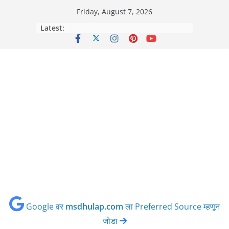
Skip
Friday, August 7, 2026
to
Latest:
content
Google वर
msdhulap.com
ला Preferred Source म्हणून
जोडा