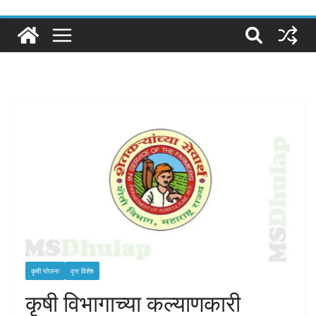
कृषी योजना
वृत्त विशेष
कृषी विभागाच्या कल्याणकारी