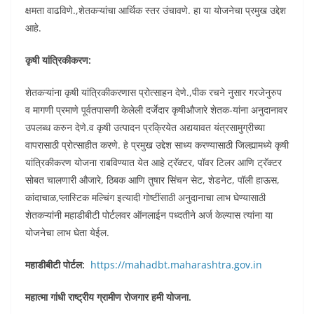
क्षमता वाढविणे.,शेतकऱ्यांचा आर्थिक स्तर उंचावणे. हा या योजनेचा प्रमुख उद्देश
आहे.
कृषी यांत्रिकीकरण:
शेतकऱ्यांना कृषी यांत्रिकीकरणास प्रोत्साहन देणे.,पीक रचने नुसार गरजेनुरुप
व मागणी प्रमाणे पूर्वतपासणी केलेली दर्जेदार कृषीऔजारे शेतक-यांना अनुदानावर
उपलब्ध करुन देणे.व कृषी उत्पादन प्रक्रियेत अद्ययावत यंत्रसामुग्रीच्या
वापरासाठी प्रोत्साहीत करणे. हे प्रमुख उद्देश साध्य करण्यासाठी जिल्ह्यामध्ये कृषी
यांत्रिकीकरण योजना राबविण्यात येत आहे ट्रॅक्टर, पॉवर टिलर आणि ट्रॅक्टर
सोबत चालणारी औजारे, ठिबक आणि तुषार सिंचन सेट, शेडनेट, पॉली हाऊस,
कांदाचाळ,प्लास्टिक मल्चिंग इत्यादी गोष्टींसाठी अनुदानाचा लाभ घेण्यासाठी
शेतकऱ्यांनी महाडीबीटी पोर्टलवर ऑनलाईन पध्दतीने अर्ज केल्यास त्यांना या
योजनेचा लाभ घेता येईल.
महाडीबीटी पोर्टल:
https://mahadbt.maharashtra.gov.in
महात्मा गांधी राष्ट्रीय ग्रामीण रोजगार हमी योजना.