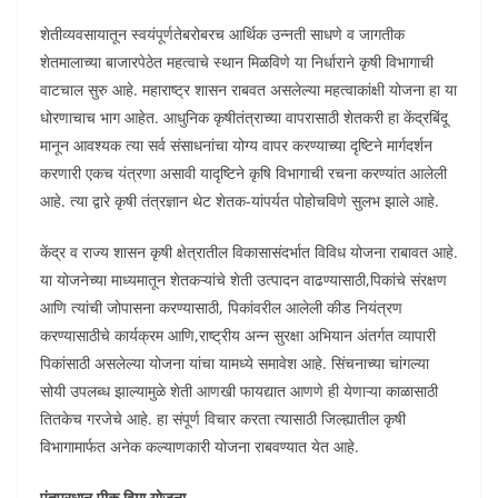
शेतीव्यवसायातून स्वयंपूर्णतेबरोबरच आर्थिक उन्नती साधणे व जागतीक
शेतमालाच्या बाजारपेठेत महत्वाचे स्थान मिळविणे या निर्धाराने कृषी विभागाची
वाटचाल सुरु आहे. महाराष्ट्र शासन राबवत असलेल्या महत्वाकांक्षी योजना हा या
धोरणाचाच भाग आहेत. आधुनिक कृषीतंत्राच्या वापरासाठी शेतकरी हा केंद्रबिंदू
मानून आवश्यक त्या सर्व संसाधनांचा योग्य वापर करण्याच्या दृष्टिने मार्गदर्शन
करणारी एकच यंत्रणा असावी यादृष्टिने कृषि विभागाची रचना करण्यांत आलेली
आहे. त्या द्वारे कृषी तंत्रज्ञान थेट शेतक-यांपर्यत पोहोचविणे सुलभ झाले आहे.
केंद्र व राज्य शासन कृषी क्षेत्रातील विकासासंदर्भात विविध योजना राबावत आहे.
या योजनेच्या माध्यमातून शेतकऱ्यांचे शेती उत्पादन वाढण्यासाठी,पिकांचे संरक्षण
आणि त्यांची जोपासना करण्यासाठी, पिकांवरील आलेली कीड नियंत्रण
करण्यासाठीचे कार्यक्रम आणि,राष्ट्रीय अन्न सुरक्षा अभियान अंतर्गत व्यापारी
पिकांसाठी असलेल्या योजना यांचा यामध्ये समावेश आहे. सिंचनाच्या चांगल्या
सोयी उपलब्ध झाल्यामुळे शेती आणखी फायद्यात आणणे ही येणाऱ्या काळासाठी
तितकेच गरजेचे आहे. हा संपूर्ण विचार करता त्यासाठी जिल्ह्यातील कृषी
विभागामार्फत अनेक कल्याणकारी योजना राबवण्यात येत आहे.
पंतप्रधान पीक विमा योजना