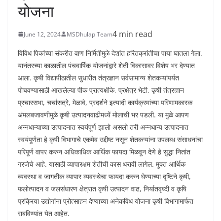
योजना
4 min read
June 12, 2024
MSDhulap Team
विविध पिकांच्या संकरीत वाण निर्मितीमुळे देशांत हरितक्रांतीचा पाया घातला गेला.
यानंतरच्या काळातील पंचवार्षिक योजनांद्वारे शेती विकासावर विशेष भर देण्यात
आला. कृषी विद्यापीठातील सुधारीत तंत्रज्ञान सर्वसामान्य शेतकऱ्यांपर्यत
पोचवण्यासाठी आखलेल्या पीक प्रात्यक्षीके, प्रक्षेत्र भेटी, कृषी तंत्रज्ञान
प्रचारसभा, चर्चासत्रे, मेळावे, प्रदर्शने इत्यादी कार्यक्रमांच्या परिणामकारक
अंमलबजावणीमुळे कृषी उत्पादनवाढीमध्यें मोलाची भर पडली. या मुळे आपण
अन्नधान्याच्या उत्पादनात स्वयंपूर्ण झालो असलो तरी अन्नधान्य उत्पादनात
स्वयंपूर्णता हे कृषी विभागाचे एकमेव उद्दीष्ट नसून शेतकऱ्यांना उपलब्ध संसाधनांचा
परिपूर्ण वापर करुन अधिकाधिक आर्थिक फायदा मिळवून देणे हे सुद्धा नितांत
गरजेचे आहे. यासाठी व्यापारक्षम शेतीची कास धरावी लागेल. मुक्त आर्थिक
व्यवस्था व जागतीक व्यापार व्यवस्थेचा फायदा करुन घेण्याच्या दृष्टिने कृषी,
फलोत्पादन व जलसंधारण क्षेत्रात कृषी उत्पादन वाढ, निर्यातवृध्दी व कृषि
प्रक्रिया उद्योगांना प्रोत्साहन देण्याच्या अनेकविध योजना कृषी विभागामार्फत
राबविण्यांत येत आहेत.