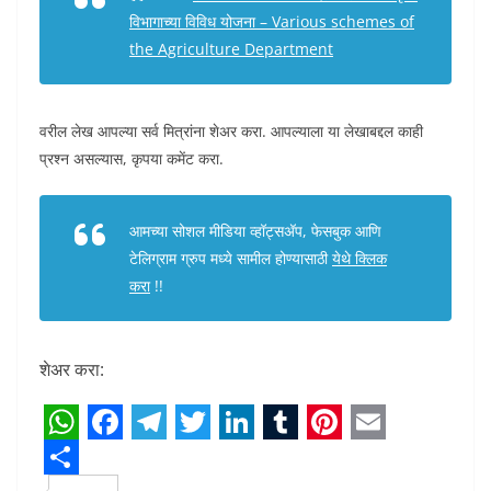
विभागाच्या विविध योजना – Various schemes of
the Agriculture Department
वरील लेख आपल्या सर्व मित्रांना शेअर करा. आपल्याला या लेखाबद्दल काही
प्रश्न असल्यास, कृपया कमेंट करा.
आमच्या सोशल मीडिया व्हॉट्सअ‍ॅप, फेसबुक आणि
टेलिग्राम ग्रुप मध्ये सामील होण्यासाठी
येथे क्लिक
करा
!!
शेअर करा:
W
F
T
T
L
T
P
E