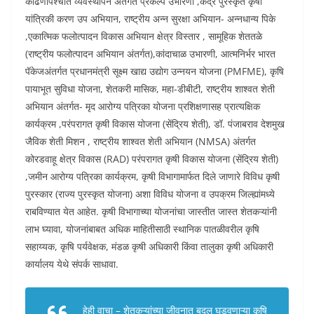
काढणीपश्चात व्यवस्थापन अंतर्गत प्रकल्प उभारणी ,केंद्र पुरस्कृत कृषी
यांत्रिकी करण उप अभियान, राष्ट्रीय अन्न सुरक्षा अभियान- अन्नधान्य पिके
,एकात्मिक फलोत्पादन विकास अभियान क्षेत्र विस्तार , सामूहिक शेततळे
(राष्ट्रीय फलोत्पादन अभियान अंतर्गत),कांदाचाळ उभारणी, आत्मनिर्भर भारत
पॅकेजअंतर्गत प्रधानमंत्री सूक्ष्म खाद्य उद्योग उन्नयन योजना (PMFME), कृषि
पायाभूत सुविधा योजना, शेतकरी मासिक, महा-डीबीटी, राष्ट्रीय शाश्वत शेती
अभियान अंतर्गत- मृद आरोग्य पत्रिका योजना प्रशिक्षणासह प्रात्यक्षिक
कार्यक्रम ,परंपरागत कृषी विकास योजना (सेंद्रिय शेती), डॉ. पंजाबराव देशमुख
जैविक शेती मिशन , राष्ट्रीय शाश्वत शेती अभियान (NMSA) अंतर्गत
कोरडवाहू क्षेत्र विकास (RAD) परंपरागत कृषी विकास योजना (सेंद्रिय शेती)
,जमीन आरोग्य पत्रिका कार्यक्रम, कृषी विभागामार्फत दिले जाणारे विविध कृषी
पुरस्कार (राज्य पुरस्कृत योजना) अशा विविध योजना व उपक्रम जिल्ह्यांमध्ये
राबविण्यात येत आहेत. कृषी विभागाच्या योजनांचा जास्तीत जास्त शेतकऱ्यांनी
लाभ घ्यावा, योजनांबाबत अधिक माहितीसाठी स्थानिक पातळीवरील कृषि
सहाय्यक, कृषि पर्यवेक्षक, मंडळ कृषी अधिकारी किंवा तालुका कृषी अधिकारी
कार्यालय येथे संपर्क साधावा.
हेही वाचा –
शेतकऱ्यांच्या जीवनात बदल घडवणाऱ्या कृषि