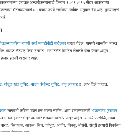
िविध आकारमानाच्या शेततळे अस्तरीकरणासाठी किमान १५×१५×१५ मीटर आकाराच्या
या शेततळ्यासाठी ७५ हजार रुपये रकमेच्या मर्यादेत अनुदान देय आहे. मुख्यमंत्री
 आहे.
न
शेततळ्याकरिता मागणी अर्ज
महाडीबीटी पोर्टलवर
करता येईल. यामध्ये जास्तीत जास्त
 आऊट लेटसह किंवा इनलेट- आऊटलेट विरहित शेततळे घेता येणार असून
७५ हजार इतकी असणार आहे.
ड
,
गांडूळ खत युनिट, नाडेप कंपोस्ट युनिट
,
बांबू लागवड
इ. लाभ दिले जातात.
बाग
लागवडी करिता पात्र ठरु शकत नाहीत, अशा शेतकऱ्यांसाठी
भाऊसाहेब फुंडकर
ल ६.०० हेक्टर क्षेत्र असणारे शेतकरी यासाठी पात्र आहेत. यामध्ये फळपिके, आंबा
ारळ, सिताफळ, आवळा, चिंच, जांभुळ, अंजीर, चिक्कु, मोसंबी, संत्री इत्यादी पिकांच्या