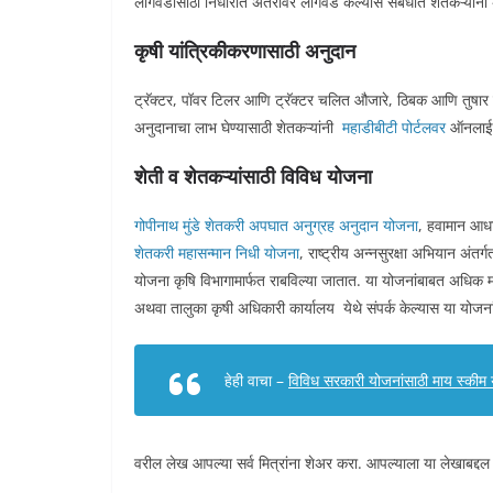
लागवडीसाठी निर्धारीत अंतरावर लागवड केल्यास संबंधीत शेतकऱ्यांन
कृषी यांत्रिकीकरणासाठी अनुदान
ट्रॅक्टर, पॉवर टिलर आणि ट्रॅक्टर चलित औजारे, ठिबक आणि तुषार सि
अनुदानाचा लाभ घेण्यासाठी शेतकऱ्यांनी
महाडीबीटी पोर्टलवर
ऑनलाईन प
शेती व शेतकऱ्यांसाठी विविध योजना
गोपीनाथ मुंडे शेतकरी अपघात अनुग्रह अनुदान योजना
, हवामान आध
शेतकरी महासन्मान निधी योजना
, राष्ट्रीय अन्नसुरक्षा अभियान अंतर्
योजना कृषि विभागामार्फत राबविल्या जातात. या योजनांबाबत अधिक म
अथवा तालुका कृषी अधिकारी कार्यालय येथे संपर्क केल्यास या योजनांव
हेही वाचा –
विविध सरकारी योजनांसाठी माय स्कीम
वरील लेख आपल्या सर्व मित्रांना शेअर करा. आपल्याला या लेखाबद्दल