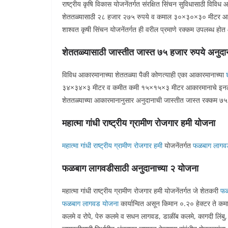
राष्ट्रीय कृषि विकास योजनेंतर्गत संरक्षित सिंचन सुविधासाठी व
शेततळ्यासाठी २८ हजार २७५ रुपये व कमाल ३०×३०×३० मीटर आकाराच्
शाश्वत कृषी सिंचन योजनेंतर्गत ही वरील प्रमाणे रक्कम उपलब्ध होत
शेततळ्यासाठी जास्तीत जास्त ७५ हजार रुपये अनुदा
विविध आकारमानाच्या शेततळ्या पैकी कोणत्याही एका आकारमानाच्या
३४×३४×३ मीटर व कमीत कमी १५×१५×३ मीटर आकारमानाचे इनलेट
शेततळ्याच्या आकारमानानुसार अनुदानाची जास्तीत जास्त रक्कम 
महात्मा गांधी राष्ट्रीय ग्रामीण रोजगार हमी योजना
महात्मा गांधी राष्ट्रीय ग्रामीण रोजगार हमी
योजनेंतर्गत
फळबाग लागव
फळबाग लागवडीसाठी अनुदानाच्या २ योजना
महात्मा गांधी राष्ट्रीय ग्रामीण रोजगार हमी योजनेंतर्गत जे शेतकरी
फळ
फळबाग लागवड योजना
कार्यान्वित असून किमान ०.२० हेक्टर ते कमा
कलमे व रोपे, पेरु कलमे व सधन लागवड, डाळींब कलमे, कागदी लिंबु, न