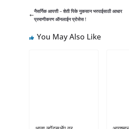
t
नैसर्गिक आपत्ती – शेती पिके नुकसान भरपाईसाठी आधार
प्रमाणीकरण ऑनलाईन प्रोसेस !
You May Also Like
आता व्हॉट्सॲप वर
आयुष्म