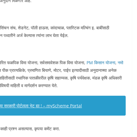
ा अनुदान मिळणार आहे.
ंचन संच, शेडनेट, पॉली हाऊस, कांदाचाळ, प्लास्टिक मल्चिंग इ. बाबींसाठी
ध्दतीने अर्ज केल्यास त्यांना लाभ घेता येईल.
ारित फळपिक विमा योजना, सर्वसमावेशक पिक विमा योजना,
PM किसान योजना
,
नमो
गत पीक प्रात्यक्षिके, प्रमाणित बियाणे, मोटर, पाईप इत्यादीसाठी अनुदानाच्या अनेक
ाहितीसाठी स्थानिक पातळीवरील कृषि सहाय्यक, कृषि पर्यवेक्षक, मंडळ कृषि अधिकारी
िषयी माहिती व मार्गदर्शन करण्यात येते.
 या सरकारी पोर्टलला भेट द्या ! – myScheme Portal
 काही प्रश्न असल्यास, कृपया कमेंट करा.