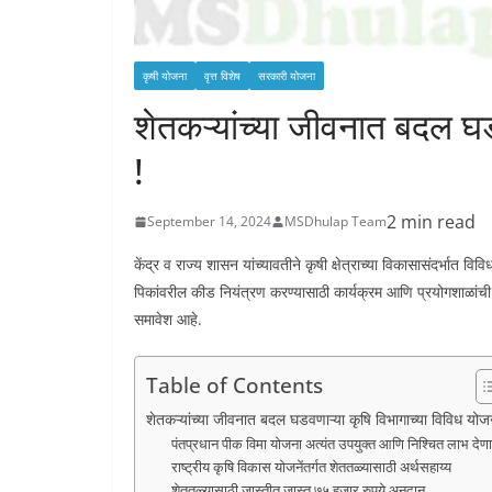
कृषी योजना
वृत्त विशेष
सरकारी योजना
शेतकऱ्यांच्या जीवनात बदल घड
!
2 min read
September 14, 2024
MSDhulap Team
केंद्र व राज्य शासन यांच्यावतीने कृषी क्षेत्राच्या विकासासंदर्भात व
पिकांवरील कीड नियंत्रण करण्यासाठी कार्यक्रम आणि प्रयोगशाळांची उभ
समावेश आहे.
Table of Contents
शेतकऱ्यांच्या जीवनात बदल घडवणाऱ्या कृषि विभागाच्या विविध योज
पंतप्रधान पीक विमा योजना अत्यंत उपयुक्त आणि निश्चित लाभ देणा
राष्ट्रीय कृषि विकास योजनेंतर्गत शेततळ्यासाठी अर्थसहाय्य
शेततळ्यासाठी जास्तीत जास्त ७५ हजार रुपये अनुदान